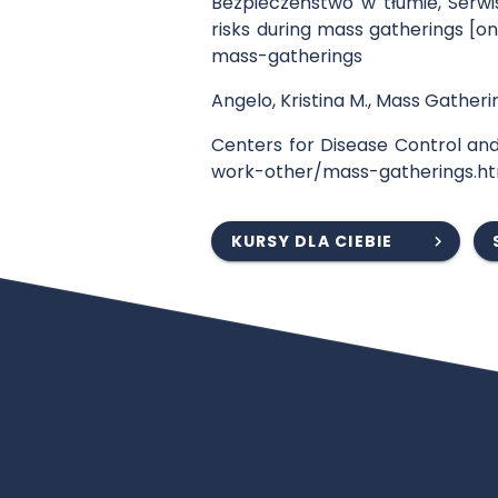
Bezpieczeństwo w tłumie, Serwis
risks during mass gatherings [on
mass-gatherings
Angelo, Kristina M., Mass Gatheri
Centers for Disease Control and
work-other/mass-gatherings.h
KURSY DLA CIEBIE