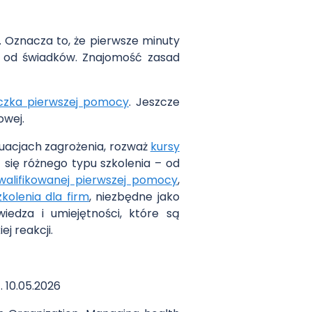
ć. Oznacza to, że pierwsze minuty
ą od świadków. Znajomość zasad
czka pierwszej pomocy
. Jeszcze
owej.
tuacjach zagrożenia, rozważ
kursy
się różnego typu szkolenia – od
walifikowanej pierwszej pomocy
,
zkolenia dla firm
, niezbędne jako
edza i umiejętności, które są
j reakcji.
 10.05.2026