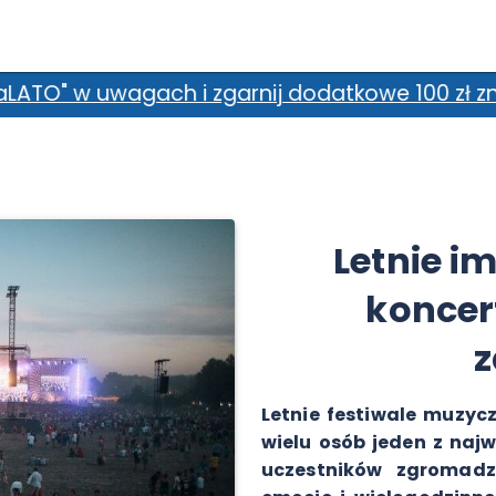
garnij dodatkowe 100 zł zniżki! *Promocja nie
Letnie i
koncer
z
Letnie festiwale muzycz
wielu osób jeden z naj
uczestników zgromadz