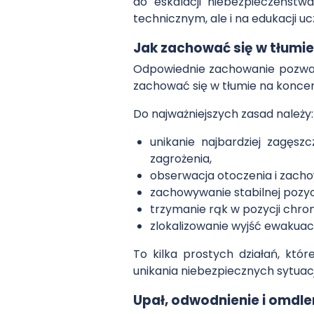
do eskalacji niebezpieczeńst
technicznym, ale i na edukacji u
Jak zachować się w tłumi
Odpowiednie zachowanie pozwala 
zachować się w tłumie na koncer
Do najważniejszych zasad należy:
unikanie najbardziej zagęsz
zagrożenia,
obserwacja otoczenia i zacho
zachowywanie stabilnej pozyc
trzymanie rąk w pozycji chron
zlokalizowanie wyjść ewakua
To kilka prostych działań, któ
unikania niebezpiecznych sytuacj
Upał, odwodnienie i omdle