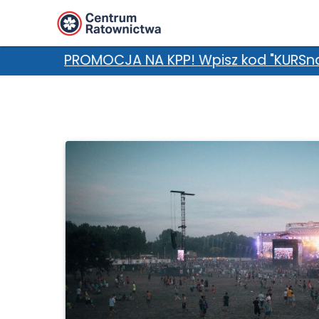
A NA KPP! Wpisz kod "KURSnaLATO" w uwagach i z