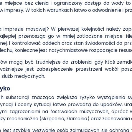
e miejsce bez cienia i ograniczony dostęp do wody to
w imprezy. W takich warunkach łatwo o odwodnienie i pr
na imprezie masowej? W pierwszej kolejności należy 
, najlepiej przenosząc go w mniej zatłoczone miejsce.
cznej, i kontrolować oddech oraz stan świadomości do p
ddechu, konieczne jest natychmiastowe rozpoczęcie resu
ków mogą być trudniejsze do zrobienia, gdy ktoś zemdle
ważniejsze jest zabezpieczenie przestrzeni wokół p
 służb medycznych.
zyko
ch substancji znacząco zwiększa ryzyko wystąpienia sy
nacji i oceny sytuacji łatwo prowadzą do upadków, ura
szymi zagrożeniami na festiwalach muzycznych, oprócz 
razy mechaniczne (skręcenia, złamania) oraz zachowania
 jest szybkie wezwanie osób zajmujących się ochroną w