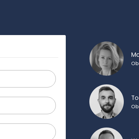
Ma
Ob
To
Ob