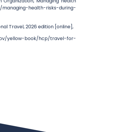
th Organization, Managing health
ies/managing-health-risks-during-
al Travel, 2026 edition [online],
.gov/yellow-book/hcp/travel-for-