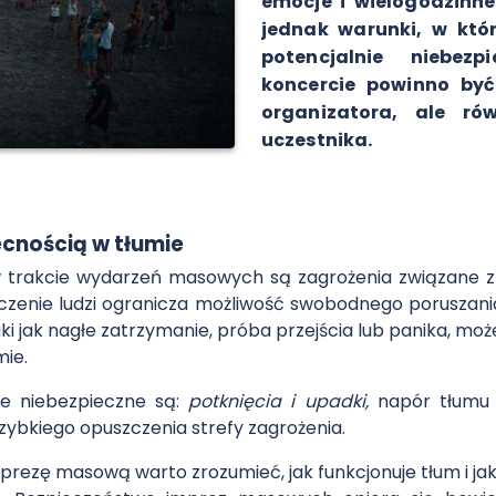
emocje i wielogodzinn
jednak warunki, w któ
potencjalnie niebez
koncercie powinno być
organizatora, ale ró
uczestnika.
ecnością w tłumie
trakcie wydarzeń masowych są zagrożenia związane z 
zenie ludzi ogranicza możliwość swobodnego poruszania s
 taki jak nagłe zatrzymanie, próba przejścia lub panika, m
mie.
ie niebezpieczne są:
potknięcia i upadki,
napór tłumu 
zybkiego opuszczenia strefy zagrożenia.
mprezę masową warto zrozumieć, jak funkcjonuje tłum i 