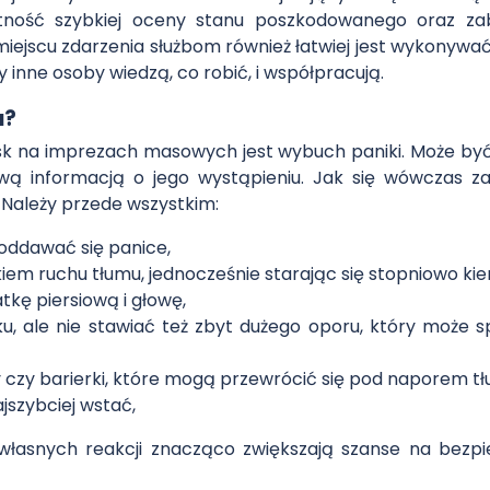
tność szybkiej oceny stanu poszkodowanego oraz zab
 miejscu zdarzenia służbom również łatwiej jest wykonywa
inne osoby wiedzą, co robić, i współpracują.
u?
isk na imprezach masowych jest wybuch paniki. Może b
wą informacją o jego wystąpieniu. Jak się wówczas zac
 Należy przede wszystkim:
 poddawać się panice,
kiem ruchu tłumu, jednocześnie starając się stopniowo ki
tkę piersiową i głowę,
ku, ale nie stawiać też zbyt dużego oporu, który moż
ny czy barierki, które mogą przewrócić się pod naporem t
najszybciej wstać,
 własnych reakcji znacząco zwiększają szanse na bezp