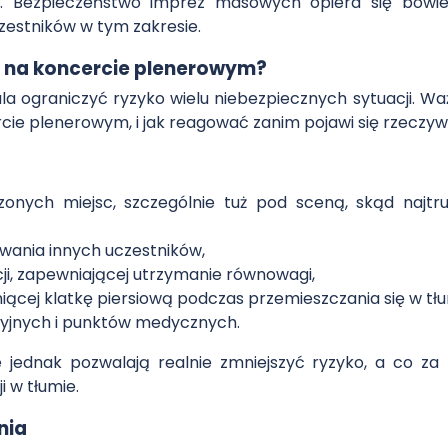
wa. Bezpieczeństwo imprez masowych opiera się bowie
czestników w tym zakresie.
e na koncercie plenerowym?
ograniczyć ryzyko wielu niebezpiecznych sytuacji. Waż
cie plenerowym, i jak reagować zanim pojawi się rzeczywi
czonych miejsc, szczególnie tuż pod sceną, skąd najtru
wania innych uczestników,
ji, zapewniającej utrzymanie równowagi,
iącej klatkę piersiową podczas przemieszczania się w tłu
cyjnych i punktów medycznych.
re jednak pozwalają realnie zmniejszyć ryzyko, a co z
i w tłumie.
nia