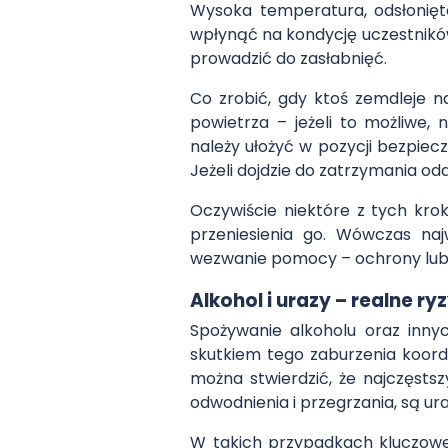
Wysoka temperatura, odsłonięt
wpłynąć na kondycję uczestnikó
prowadzić do zasłabnięć.
Co zrobić, gdy ktoś zemdleje 
powietrza – jeżeli to możliwe
należy ułożyć w pozycji bezpie
Jeżeli dojdzie do zatrzymania o
Oczywiście niektóre z tych kro
przeniesienia go. Wówczas naj
wezwanie pomocy – ochrony lub
Alkohol i urazy – realne ry
Spożywanie alkoholu oraz inny
skutkiem tego zaburzenia koordy
można stwierdzić, że najczęst
odwodnienia i przegrzania, są u
W takich przypadkach kluczowe