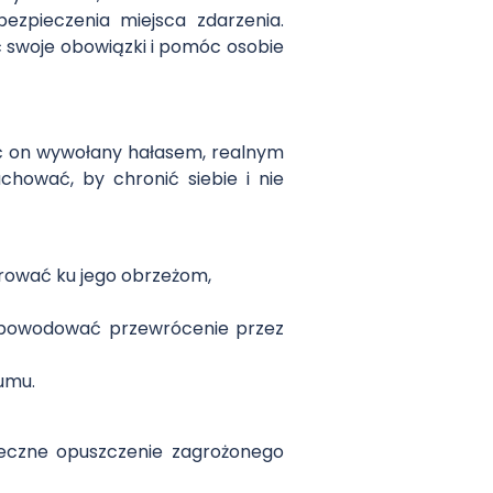
ezpieczenia miejsca zdarzenia.
ć swoje obowiązki i pomóc osobie
yć on wywołany hałasem, realnym
hować, by chronić siebie i nie
erować ku jego obrzeżom,
e spowodować przewrócenie przez
łumu.
ieczne opuszczenie zagrożonego