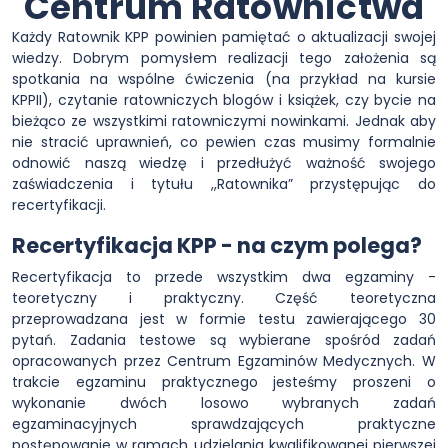
Centrum Ratownictwa
Każdy Ratownik KPP powinien pamiętać o aktualizacji swojej
wiedzy. Dobrym pomysłem realizacji tego założenia są
spotkania na wspólne ćwiczenia (na przykład na kursie
KPPII), czytanie ratowniczych blogów i książek, czy bycie na
bieżąco ze wszystkimi ratowniczymi nowinkami. Jednak aby
nie stracić uprawnień, co pewien czas musimy formalnie
odnowić naszą wiedzę i przedłużyć ważność swojego
zaświadczenia i tytułu ,,Ratownika” przystępując do
recertyfikacji.
Recertyfikacja KPP - na czym polega?
Recertyfikacja to przede wszystkim dwa egzaminy -
teoretyczny i praktyczny. Część teoretyczna
przeprowadzana jest w formie testu zawierającego 30
pytań. Zadania testowe są wybierane spośród zadań
opracowanych przez Centrum Egzaminów Medycznych. W
trakcie egzaminu praktycznego jesteśmy proszeni o
wykonanie dwóch losowo wybranych zadań
egzaminacyjnych sprawdzających praktyczne
postępowanie w ramach udzielania kwalifikowanej pierwszej