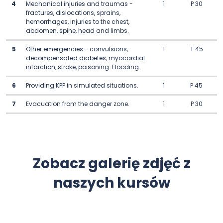
4
Mechanical injuries and traumas -
1
P 30
fractures, dislocations, sprains,
hemorrhages, injuries to the chest,
abdomen, spine, head and limbs.
5
Other emergencies - convulsions,
1
T 45
decompensated diabetes, myocardial
infarction, stroke, poisoning. Flooding.
6
Providing KPP in simulated situations.
1
P 45
7
Evacuation from the danger zone.
1
P 30
Zobacz galerię zdjęć z
naszych kursów