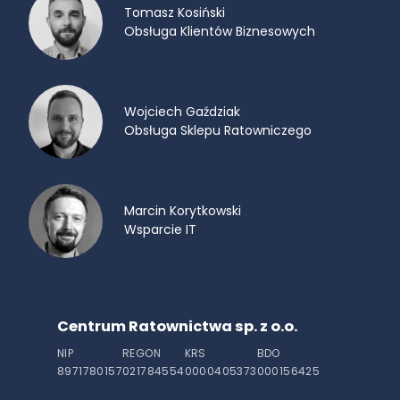
Tomasz Kosiński
Obsługa Klientów Biznesowych
Wojciech Gaździak
Obsługa Sklepu Ratowniczego
Marcin Korytkowski
Wsparcie IT
Centrum Ratownictwa sp. z o.o.
NIP
REGON
KRS
BDO
8971780157
021784554
0000405373
000156425