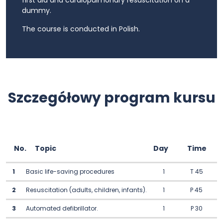
first aid and cardiopulmonary resuscitation on a
dummy.
The course is conducted in Polish.
Szczegółowy program kursu
No.
Topic
Day
Time
1
Basic life-saving procedures
1
T 45
2
Resuscitation (adults, children, infants).
1
P 45
3
Automated defibrillator.
1
P 30