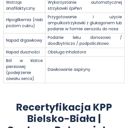
Wstrząs
Wykorzystanie automatycznej
anafilaktyczny
strzykawki
EpiPen
Przygotowanie i użycie
Hipoglikemia (niski
ampułkostrzykawki z glukagonem lub
poziom cukru)
podanie w formie aerozolu do nosa
Podanie leku donosowo /
Napad drgawkowy
doodbytniczo / podpoliczkowo
Napad duszności
Obsługa inhalatora
Ból w klatce
piersiowej
Dawkowanie aspiryny
(podejrzenie
zawału serca)
Recertyfikacja KPP
Bielsko-Biała |