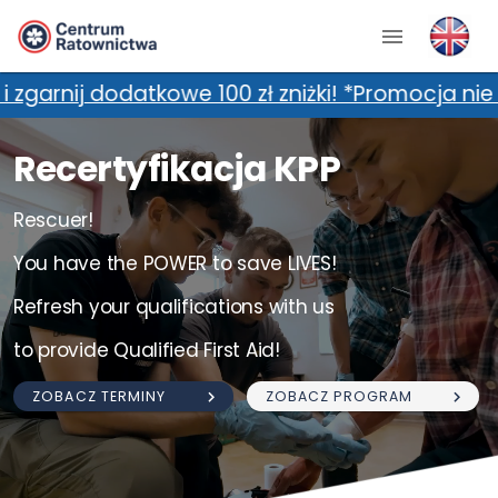
we 100 zł zniżki! *Promocja nie łączy się z do
Recertyfikacja KPP
Rescuer!
You have the POWER to save LIVES!
Refresh your qualifications with us
to provide Qualified First Aid!
ZOBACZ TERMINY
ZOBACZ PROGRAM