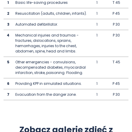
1
Basic life-saving procedures
1
T 45
2
Resuscitation (adults, children, infants).
1
P 45
3
Automated defibrillator.
1
P 30
4
Mechanical injuries and traumas -
1
P 30
fractures, dislocations, sprains,
hemorrhages, injuries to the chest,
abdomen, spine, head and limbs.
5
Other emergencies - convulsions,
1
T 45
decompensated diabetes, myocardial
infarction, stroke, poisoning. Flooding.
6
Providing KPP in simulated situations.
1
P 45
7
Evacuation from the danger zone.
1
P 30
Zobacz galerię zdjęć z