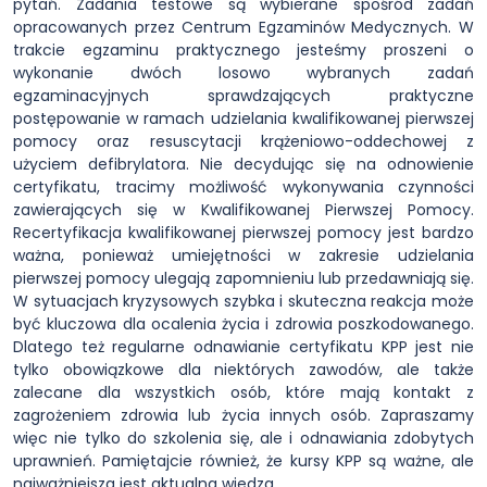
pytań. Zadania testowe są wybierane spośród zadań
opracowanych przez Centrum Egzaminów Medycznych. W
trakcie egzaminu praktycznego jesteśmy proszeni o
wykonanie dwóch losowo wybranych zadań
egzaminacyjnych sprawdzających praktyczne
postępowanie w ramach udzielania kwalifikowanej pierwszej
pomocy oraz resuscytacji krążeniowo-oddechowej z
użyciem defibrylatora. Nie decydując się na odnowienie
certyfikatu, tracimy możliwość wykonywania czynności
zawierających się w Kwalifikowanej Pierwszej Pomocy.
Recertyfikacja kwalifikowanej pierwszej pomocy jest bardzo
ważna, ponieważ umiejętności w zakresie udzielania
pierwszej pomocy ulegają zapomnieniu lub przedawniają się.
W sytuacjach kryzysowych szybka i skuteczna reakcja może
być kluczowa dla ocalenia życia i zdrowia poszkodowanego.
Dlatego też regularne odnawianie certyfikatu KPP jest nie
tylko obowiązkowe dla niektórych zawodów, ale także
zalecane dla wszystkich osób, które mają kontakt z
zagrożeniem zdrowia lub życia innych osób. Zapraszamy
więc nie tylko do szkolenia się, ale i odnawiania zdobytych
uprawnień. Pamiętajcie również, że kursy KPP są ważne, ale
najważniejsza jest aktualna wiedza.