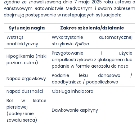
zgodne ze znowelizowaną dnia 7 maja 2025 roku ustawą o
Państwowym Ratownictwie Medycznym i swoim zakresem
obejmują postępowanie w następujących sytuacjach:
Sytuacja nagła
Zakres szkolenia/działanie
Wstrząs
Wykorzystanie automatycznej
anafilaktyczny
strzykawki
EpiPen
Przygotowanie i użycie
Hipoglikemia (niski
ampułkostrzykawki z glukagonem lub
poziom cukru)
podanie w formie aerozolu do nosa
Podanie leku donosowo /
Napad drgawkowy
doodbytniczo / podpoliczkowo
Napad duszności
Obsługa inhalatora
Ból w klatce
piersiowej
Dawkowanie aspiryny
(podejrzenie
zawału serca)