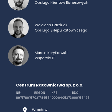
Obsługa Klientów Biznesowych
Wojciech Gaździak
Obsługa Sklepu Ratowniczego
Marcin Korytkowski
Wsparcie IT
Centrum Ratownictwa sp. z o.o.
NIP
REGON
KRS
BDO
8971780157
021784554
0000405373
000156425
Wrocław