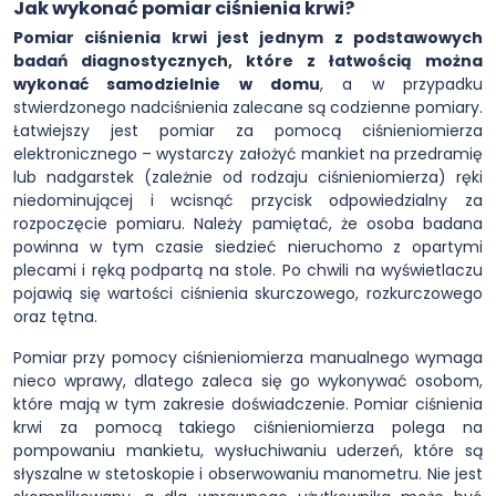
Jak wykonać pomiar ciśnienia krwi?
Pomiar ciśnienia krwi jest jednym z podstawowych
badań diagnostycznych, które z łatwością można
wykonać samodzielnie w domu
, a w przypadku
stwierdzonego nadciśnienia zalecane są codzienne pomiary.
Łatwiejszy jest pomiar za pomocą ciśnieniomierza
elektronicznego – wystarczy założyć mankiet na przedramię
lub nadgarstek (zależnie od rodzaju ciśnieniomierza) ręki
niedominującej i wcisnąć przycisk odpowiedzialny za
rozpoczęcie pomiaru. Należy pamiętać, że osoba badana
powinna w tym czasie siedzieć nieruchomo z opartymi
plecami i ręką podpartą na stole. Po chwili na wyświetlaczu
pojawią się wartości ciśnienia skurczowego, rozkurczowego
oraz tętna.
Pomiar przy pomocy ciśnieniomierza manualnego wymaga
nieco wprawy, dlatego zaleca się go wykonywać osobom,
które mają w tym zakresie doświadczenie. Pomiar ciśnienia
krwi za pomocą takiego ciśnieniomierza polega na
pompowaniu mankietu, wysłuchiwaniu uderzeń, które są
słyszalne w stetoskopie i obserwowaniu manometru. Nie jest