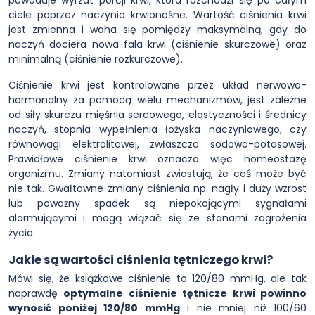
powoduje wyrzut porcji krwi, która rozchodzi się po całym
ciele poprzez naczynia krwionośne. Wartość ciśnienia krwi
jest zmienna i waha się pomiędzy maksymalną, gdy do
naczyń dociera nowa fala krwi (ciśnienie skurczowe) oraz
minimalną (ciśnienie rozkurczowe).
Ciśnienie krwi jest kontrolowane przez układ nerwowo-
hormonalny za pomocą wielu mechanizmów, jest zależne
od siły skurczu mięśnia sercowego, elastyczności i średnicy
naczyń, stopnia wypełnienia łożyska naczyniowego, czy
równowagi elektrolitowej, zwłaszcza sodowo-potasowej.
Prawidłowe ciśnienie krwi oznacza więc homeostazę
organizmu. Zmiany natomiast zwiastują, że coś może być
nie tak. Gwałtowne zmiany ciśnienia np. nagły i duży wzrost
lub poważny spadek są niepokojącymi sygnałami
alarmującymi i mogą wiązać się ze stanami zagrożenia
życia.
Jakie są wartości ciśnienia tętniczego krwi?
Mówi się, że książkowe ciśnienie to 120/80 mmHg, ale tak
naprawdę
optymalne ciśnienie tętnicze krwi powinno
wynosić poniżej 120/80 mmHg
i nie mniej niż 100/60