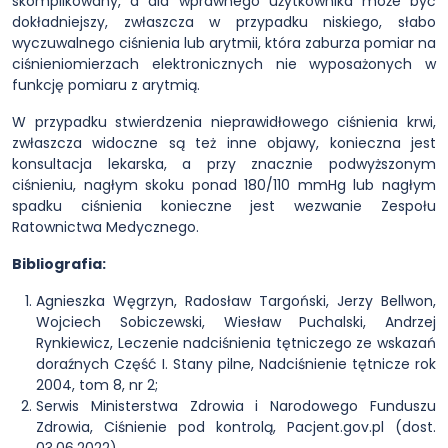
skomplikowany, a dla wprawnego użytkownika może być
dokładniejszy, zwłaszcza w przypadku niskiego, słabo
wyczuwalnego ciśnienia lub arytmii, która zaburza pomiar na
ciśnieniomierzach elektronicznych nie wyposażonych w
funkcję pomiaru z arytmią.
W przypadku stwierdzenia nieprawidłowego ciśnienia krwi,
zwłaszcza widoczne są też inne objawy, konieczna jest
konsultacja lekarska, a przy znacznie podwyższonym
ciśnieniu, nagłym skoku ponad 180/110 mmHg lub nagłym
spadku ciśnienia konieczne jest wezwanie Zespołu
Ratownictwa Medycznego.
Bibliografia:
Agnieszka Węgrzyn, Radosław Targoński, Jerzy Bellwon,
Wojciech Sobiczewski, Wiesław Puchalski, Andrzej
Rynkiewicz, Leczenie nadciśnienia tętniczego ze wskazań
doraźnych Część I. Stany pilne, Nadciśnienie tętnicze rok
2004, tom 8, nr 2;
Serwis Ministerstwa Zdrowia i Narodowego Funduszu
Zdrowia, Ciśnienie pod kontrolą, Pacjent.gov.pl (dost.