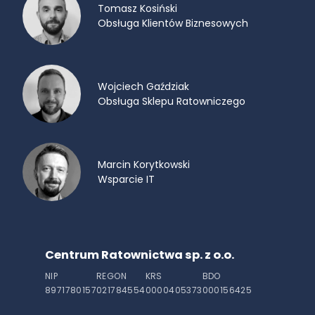
Tomasz Kosiński
Obsługa Klientów Biznesowych
Wojciech Gaździak
Obsługa Sklepu Ratowniczego
Marcin Korytkowski
Wsparcie IT
Centrum Ratownictwa sp. z o.o.
NIP
REGON
KRS
BDO
8971780157
021784554
0000405373
000156425