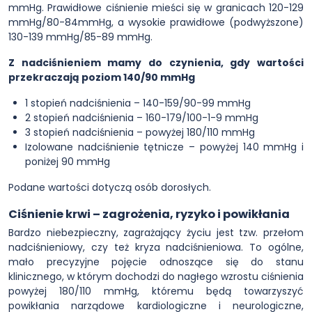
mmHg. Prawidłowe ciśnienie mieści się w granicach 120-129
mmHg/80-84mmHg, a wysokie prawidłowe (podwyższone)
130-139 mmHg/85-89 mmHg.
Z nadciśnieniem mamy do czynienia, gdy wartości
przekraczają poziom 140/90 mmHg
1 stopień nadciśnienia – 140-159/90-99 mmHg
2 stopień nadciśnienia – 160-179/100-1-9 mmHg
3 stopień nadciśnienia – powyżej 180/110 mmHg
Izolowane nadciśnienie tętnicze – powyżej 140 mmHg i
poniżej 90 mmHg
Podane wartości dotyczą osób dorosłych.
Ciśnienie krwi – zagrożenia, ryzyko i powikłania
Bardzo niebezpieczny, zagrażający życiu jest tzw. przełom
nadciśnieniowy, czy też kryza nadciśnieniowa. To ogólne,
mało precyzyjne pojęcie odnoszące się do stanu
klinicznego, w którym dochodzi do nagłego wzrostu ciśnienia
powyżej 180/110 mmHg, któremu będą towarzyszyć
powikłania narządowe kardiologiczne i neurologiczne,