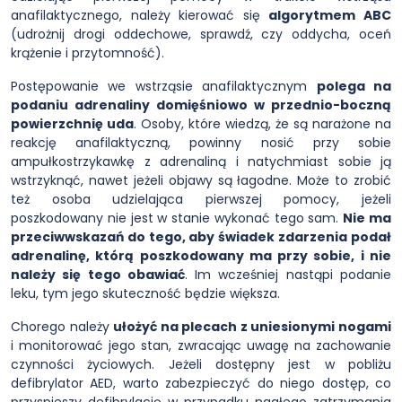
anafilaktycznego, należy kierować się
algorytmem ABC
(udrożnij drogi oddechowe, sprawdź, czy oddycha, oceń
krążenie i przytomność).
Postępowanie we wstrząsie anafilaktycznym
polega na
podaniu adrenaliny domięśniowo w przednio-boczną
powierzchnię uda
. Osoby, które wiedzą, że są narażone na
reakcję anafilaktyczną, powinny nosić przy sobie
ampułkostrzykawkę z adrenaliną i natychmiast sobie ją
wstrzyknąć, nawet jeżeli objawy są łagodne. Może to zrobić
też osoba udzielająca pierwszej pomocy, jeżeli
poszkodowany nie jest w stanie wykonać tego sam.
Nie ma
przeciwwskazań do tego, aby świadek zdarzenia podał
adrenalinę, którą poszkodowany ma przy sobie, i nie
należy się tego obawiać
. Im wcześniej nastąpi podanie
leku, tym jego skuteczność będzie większa.
Chorego należy
ułożyć na plecach z uniesionymi nogami
i monitorować jego stan, zwracając uwagę na zachowanie
czynności życiowych. Jeżeli dostępny jest w pobliżu
defibrylator AED, warto zabezpieczyć do niego dostęp, co