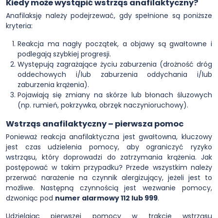
Kiedy może wystąpić wstrząs anafilaktyczny?
Anafilaksję należy podejrzewać, gdy spełnione są poniższe
kryteria:
Reakcja ma nagły początek, a objawy są gwałtowne i
podlegają szybkiej progresji.
Występują zagrażające życiu zaburzenia (drożność dróg
oddechowych i/lub zaburzenia oddychania i/lub
zaburzenia krążenia).
Pojawiają się zmiany na skórze lub błonach śluzowych
(np. rumień, pokrzywka, obrzęk naczynioruchowy).
Wstrząs anafilaktyczny – pierwsza pomoc
Ponieważ reakcja anafilaktyczna jest gwałtowna, kluczowy
jest czas udzielenia pomocy, aby ograniczyć ryzyko
wstrząsu, który doprowadzi do zatrzymania krążenia. Jak
postępować w takim przypadku? Przede wszystkim należy
przerwać narażenie na czynnik alergizujący, jeżeli jest to
możliwe. Następną czynnością jest wezwanie pomocy,
dzwoniąc pod
numer alarmowy 112 lub 999
.
Udzielając pierwszej pomocy w trakcie wstrząsu