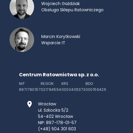
Wojciech Gaździak
Obsługa Sklepu Ratowniczego
Marcin Korytkowski
Wsparcie IT
Centrum Ratownictwa sp. z o.o.
NIP
REGON
KRS
BDO
8971780157
021784554
0000405373
000156425
Wrocław
ul. Szkocka 5/2
54-402
Wrocław
NIP: 897-178-01-57
(+48) 504 301 603