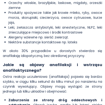
Orzechy włoskie, brazylijskie, laskowe, migdały, orzeszki
ziemne
Produkty spożywcze takie jak krowie mleko, ryby, owoce
morza, skorupiaki, ciecierzyca, owoce cytrusowe, kurze
jaja,
Leki, zwłaszcza antybiotyki, leki anestetyczne, NLPZ, leki
znieczulające miejscowo i środki kontrastowe
Alergeny wziewne np. sierść zwierząt.
Niektóre substancje kontaktowe np. lateks
W około 30% przypadków u dorosłych stwierdza się
anafilaksję idiopatyczną, bez określonej przyczyny.
Jakie są objawy anafilaksji i wstrząsu
anafilaktycznego?
Ostra reakcja uczuleniowa (anafilaksja) pojawia się bardzo
szybko, w ciągu kilku sekund do kilku minut po narażeniu na
czynnik wywołujący. Objawy mogą wystąpić ze strony
jednego lub kilku układów i obejmować:
Zaburzenia ze strony dróg oddechowych i