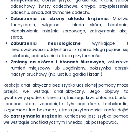
oddychania.
Obrzęk języka, gardła lub krtani, stridor
oddechowy, świsty oddechowe, chrypa, przyspieszenie
oddechu, sinica, zatrzymanie oddechu.
Zaburzenia ze strony układu krążenia.
Możliwa
tachykardia, wilgotna i blada skóra, hipotonia,
niedokrwienie mięśnia sercowego, zatrzymanie akcji
serca.
Zaburzenia neurologiczne
wynikające z
nieprawidłowości oddychania i krążenia. Mogą pojawić się
splątanie, pobudzenie i utrata przytomności.
Zmiany na skórze i błonach śluzowych
, zwłaszcza
rumień miejscowy lub uogólniony, pokrzywka, obrzęk
naczynioruchowy (np. ust lub gardła i krtani).
Reakcja anafilaktyczna bez szybko udzielonej pomocy może
przejść we wstrząs anafilaktyczny. Jego objawy to
gwałtowny spadek ciśnienia tętniczego krwi, chłodna, blada i
spocona skóra, zapadnięte żyły podskórne, tachykardia,
skąpomocz lub bezmocz, utrata przytomności; może dojść
do
zatrzymania krążenia
. Konieczna jest szybka pomoc
we wstrząsie anafilaktycznym i wiedza, jak postępować.