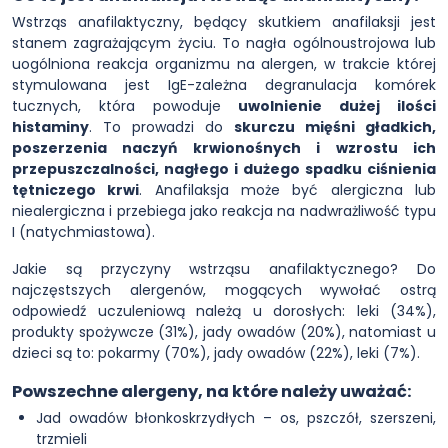
Wstrząs anafilaktyczny, będący skutkiem anafilaksji jest
stanem zagrażającym życiu. To nagła ogólnoustrojowa lub
uogólniona reakcja organizmu na alergen, w trakcie której
stymulowana jest IgE-zależna degranulacja komórek
tucznych, która powoduje
uwolnienie dużej ilości
histaminy
. To prowadzi do
skurczu mięśni gładkich,
poszerzenia naczyń krwionośnych i wzrostu ich
przepuszczalności, nagłego i dużego spadku ciśnienia
tętniczego krwi
. Anafilaksja może być alergiczna lub
niealergiczna i przebiega jako reakcja na nadwrażliwość typu
I (natychmiastowa).
Jakie są przyczyny wstrząsu anafilaktycznego? Do
najczęstszych alergenów, mogących wywołać ostrą
odpowiedź uczuleniową należą u dorosłych: leki (34%),
produkty spożywcze (31%), jady owadów (20%), natomiast u
dzieci są to: pokarmy (70%), jady owadów (22%), leki (7%).
Powszechne alergeny, na które należy uważać:
Jad owadów błonkoskrzydłych – os, pszczół, szerszeni,
trzmieli