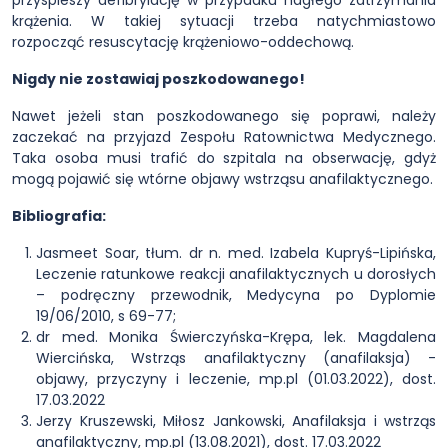
przyspieszy defibrylację w przypadku nagłego zatrzymania
krążenia. W takiej sytuacji trzeba natychmiastowo
rozpocząć resuscytację krążeniowo-oddechową.
Nigdy nie zostawiaj poszkodowanego!
Nawet jeżeli stan poszkodowanego się poprawi, należy
zaczekać na przyjazd Zespołu Ratownictwa Medycznego.
Taka osoba musi trafić do szpitala na obserwację, gdyż
mogą pojawić się wtórne objawy wstrząsu anafilaktycznego.
Bibliografia:
Jasmeet Soar, tłum. dr n. med. Izabela Kupryś-Lipińska,
Leczenie ratunkowe reakcji anafilaktycznych u dorosłych
– podręczny przewodnik, Medycyna po Dyplomie
19/06/2010, s 69-77;
dr med. Monika Świerczyńska-Krępa, lek. Magdalena
Wiercińska, Wstrząs anafilaktyczny (anafilaksja) -
objawy, przyczyny i leczenie, mp.pl (01.03.2022), dost.
17.03.2022
Jerzy Kruszewski, Miłosz Jankowski, Anafilaksja i wstrząs
anafilaktyczny, mp.pl (13.08.2021), dost. 17.03.2022