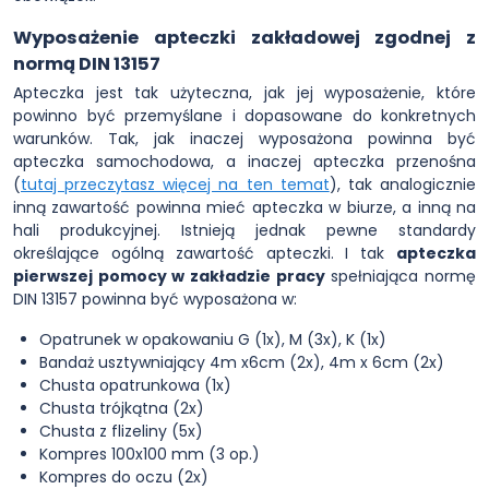
Wyposażenie apteczki zakładowej zgodnej z
normą DIN 13157
Apteczka jest tak użyteczna, jak jej wyposażenie, które
powinno być przemyślane i dopasowane do konkretnych
warunków. Tak, jak inaczej wyposażona powinna być
apteczka samochodowa, a inaczej apteczka przenośna
(
tutaj przeczytasz więcej na ten temat
), tak analogicznie
inną zawartość powinna mieć apteczka w biurze, a inną na
hali produkcyjnej. Istnieją jednak pewne standardy
określające ogólną zawartość apteczki. I tak
apteczka
pierwszej pomocy w zakładzie pracy
spełniająca normę
DIN 13157 powinna być wyposażona w:
Opatrunek w opakowaniu G (1x), M (3x), K (1x)
Bandaż usztywniający 4m x6cm (2x), 4m x 6cm (2x)
Chusta opatrunkowa (1x)
Chusta trójkątna (2x)
Chusta z flizeliny (5x)
Kompres 100x100 mm (3 op.)
Kompres do oczu (2x)