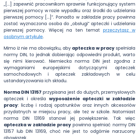
„[...] zapewnić pracownikom sprawnie funkcjonujący system
pierwszej pomocy w razie wypadku oraz środki do udzielania
pierwszej pomocy […]”. Ponadto w zakładzie pracy powinna
zostać wyznaczona osoba do „obsługi” apteczki i udzielania
pierwszej pomocy. Więcej na ten temat
przeczytasz w
osobnym artykule
.
Mimo iż nie ma obowiązku, aby
apteczka w pracy
spełniała
normy DIN, to jednak dobierając odpowiedni produkt, warto
się nimi kierować. Niemiecka norma DIN jest zgodna z
wymaganiami europejskimi dotyczącymi apteczek
samochodowych i apteczek zakładowych w celu
ustandaryzowania ich składu.
Norma DIN 13157
przypisana jest do dużych, przemysłowych
apteczek i określa
wyposażenie apteczki w zakładzie
pracy
: liczbę i rodzaj opatrunków oraz innych akcesoriów
przydatnych w miejscu pracy, ale też w szkole. Natomiast
norma DIN 13169 stanowi jej powiększenie. Tak więc
apteczka w zakładzie pracy
powinna spełniać normy DIN
13157 lub DIN 13169, choć nie jest to odgórnie narzucony
obowiązek.