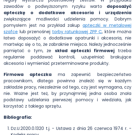
reguły wystarcza podstawowy zestaw. W przypadku
zawodów o podwyższonym ryzyku warto
doposażyć
apteczkę o dodatkowe akcesoria i urządzenia
zwiększające możliwości udzielenia pomocy. Dobrym
pomysłem jest na przykład zakup
apteczki w metalowej
szafce
lub przenośnej
torby ratunkowej ZPP C
, które można
łatwo doposażyć o dodatkowe opatrunki i akcesoria, nie
martwiąc się o to, że zabraknie miejsca. Należy jednocześnie
pamiętać o tym, że
skład apteczki firmowej
trzeba
regularnie poddawać kontroli, uzupełniać brakujące
akcesoria i wymieniać przeterminowane produkty.
Firmowa apteczka
ma zapewnić bezpieczeństwo
pracownikom, dlatego powinna znaleźć się w każdym
zakładzie pracy, niezależnie od tego, czy jest wymagana, czy
nie. Ważne jest też, by przynajmniej jedna osoba znała
podstawy udzielania pierwszej pomocy i wiedziała, jak
korzystać z takiego sprzętu.
Bibliografia:
Dz.U.2020.0.1320 t.j. - Ustawa z dnia 26 czerwca 1974 r. -
Kodeks pracy