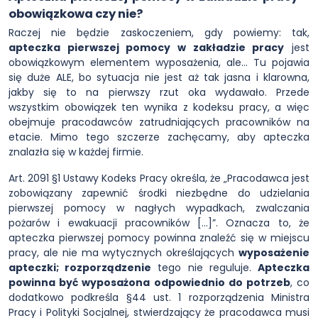
obowiązkowa czy nie?
Raczej nie będzie zaskoczeniem, gdy powiemy: tak,
apteczka pierwszej pomocy w zakładzie pracy
jest
obowiązkowym elementem wyposażenia, ale… Tu pojawia
się duże ALE, bo sytuacja nie jest aż tak jasna i klarowna,
jakby się to na pierwszy rzut oka wydawało. Przede
wszystkim obowiązek ten wynika z kodeksu pracy, a więc
obejmuje pracodawców zatrudniających pracowników na
etacie. Mimo tego szczerze zachęcamy, aby apteczka
znalazła się w każdej firmie.
Art. 2091 §1 Ustawy Kodeks Pracy określa, że „Pracodawca jest
zobowiązany zapewnić środki niezbędne do udzielania
pierwszej pomocy w nagłych wypadkach, zwalczania
pożarów i ewakuacji pracowników […]”. Oznacza to, że
apteczka pierwszej pomocy powinna znaleźć się w miejscu
pracy, ale nie ma wytycznych określających
wyposażenie
apteczki; rozporządzenie
tego nie reguluje.
Apteczka
powinna być wyposażona odpowiednio do potrzeb
, co
dodatkowo podkreśla §44 ust. 1 rozporządzenia Ministra
Pracy i Polityki Socjalnej, stwierdzający że pracodawca musi