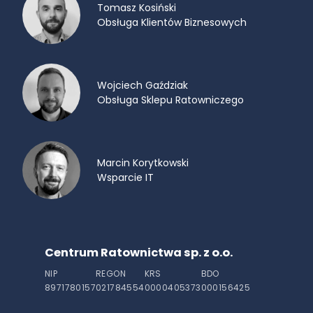
Tomasz Kosiński
Obsługa Klientów Biznesowych
Wojciech Gaździak
Obsługa Sklepu Ratowniczego
Marcin Korytkowski
Wsparcie IT
Centrum Ratownictwa sp. z o.o.
NIP
REGON
KRS
BDO
8971780157
021784554
0000405373
000156425