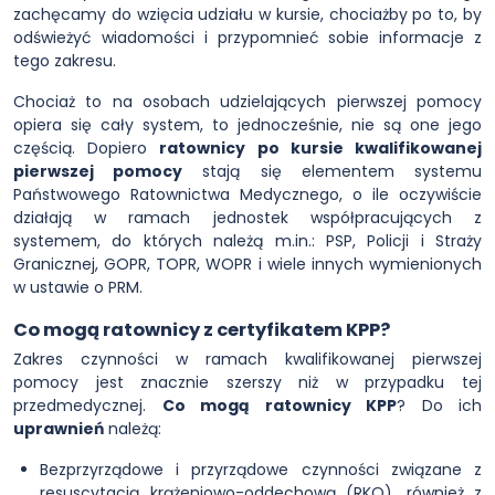
zachęcamy do wzięcia udziału w kursie, chociażby po to, by
odświeżyć wiadomości i przypomnieć sobie informacje z
tego zakresu.
Chociaż to na osobach udzielających pierwszej pomocy
opiera się cały system, to jednocześnie, nie są one jego
częścią. Dopiero
ratownicy po kursie kwalifikowanej
pierwszej pomocy
stają się elementem systemu
Państwowego Ratownictwa Medycznego, o ile oczywiście
działają w ramach jednostek współpracujących z
systemem, do których należą m.in.: PSP, Policji i Straży
Granicznej, GOPR, TOPR, WOPR i wiele innych wymienionych
w ustawie o PRM.
Co mogą ratownicy z certyfikatem KPP?
Zakres czynności w ramach kwalifikowanej pierwszej
pomocy jest znacznie szerszy niż w przypadku tej
przedmedycznej.
Co mogą ratownicy KPP
? Do ich
uprawnień
należą:
Bezprzyrządowe i przyrządowe czynności związane z
resuscytacją krążeniowo-oddechową (RKO), również z