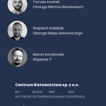
Tomasz Kosiński
Obsługa Klientów Biznesowych
Wojciech Gaździak
Obsługa Sklepu Ratowniczego
Marcin Korytkowski
Wsparcie IT
Centrum Ratownictwa sp. z o.o.
NIP
REGON
KRS
BDO
8971780157
021784554
0000405373
000156425