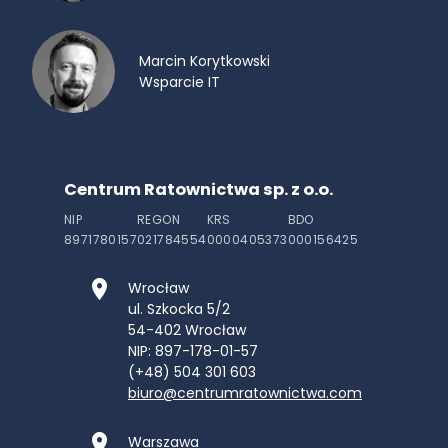
Marcin Korytkowski
Wsparcie IT
Centrum Ratownictwa sp. z o.o.
NIP
REGON
KRS
BDO
8971780157
021784554
0000405373
000156425
Wrocław
ul. Szkocka 5/2
54-402
Wrocław
NIP: 897-178-01-57
(+48) 504 301 603
biuro@centrumratownictwa.com
Warszawa