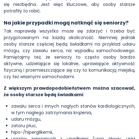
się niezbędna. Jest więc kluczowe, aby osoby starsze
potrafiły to robić.
Na jakie przypadki mogą natknąć się seniorzy?
Tak naprawdę wszystko może się zdarzyć i trzeba być
przygotowanym na każdą okoliczność. Niemniej jednak
osoby starsze częściej będą świadkami na przykład udaru
mózgu, czy zawału serca, niż wypadku samochodowego.
Pamiętajmy też, że seniorzy to często osoby bardzo
aktywne, udzielające się lokalnie, uprawiające aktywność
fizyczną i przemieszczające się czy to komunikacją miejską,
czy też własnymi samochodami.
Z większym prawdopodobieństwem można szacować,
że osoby starsze będą świadkami:
zawału serca i innych nagłych stanów kardiologicznych,
w tym nagłego zatrzymania krążenia,
udaru mózgu,
zatoru płuc,
hipo-/hiperglikemii,
urazów związanych z upadkami (uraz głowy, uraz