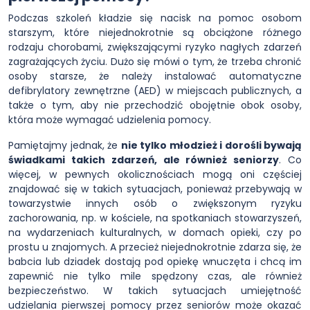
Podczas szkoleń kładzie się nacisk na pomoc osobom
starszym, które niejednokrotnie są obciążone różnego
rodzaju chorobami, zwiększającymi ryzyko nagłych zdarzeń
zagrażających życiu. Dużo się mówi o tym, że trzeba chronić
osoby starsze, że należy instalować automatyczne
defibrylatory zewnętrzne (AED) w miejscach publicznych, a
także o tym, aby nie przechodzić obojętnie obok osoby,
która może wymagać udzielenia pomocy.
Pamiętajmy jednak, że
nie tylko młodzież i dorośli bywają
świadkami takich zdarzeń, ale również seniorzy
. Co
więcej, w pewnych okolicznościach mogą oni częściej
znajdować się w takich sytuacjach, ponieważ przebywają w
towarzystwie innych osób o zwiększonym ryzyku
zachorowania, np. w kościele, na spotkaniach stowarzyszeń,
na wydarzeniach kulturalnych, w domach opieki, czy po
prostu u znajomych. A przecież niejednokrotnie zdarza się, że
babcia lub dziadek dostają pod opiekę wnuczęta i chcą im
zapewnić nie tylko mile spędzony czas, ale również
bezpieczeństwo. W takich sytuacjach umiejętność
udzielania pierwszej pomocy przez seniorów może okazać