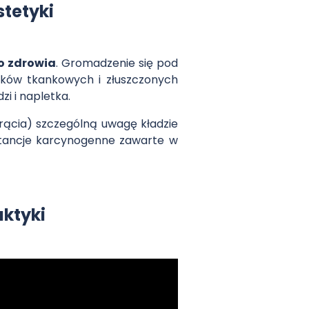
stetyki
o zdrowia
. Gromadzenie się pod
tków tkankowych i złuszczonych
i i napletka.
ącia) szczególną uwagę kładzie
bstancje karcynogenne zawarte w
aktyki