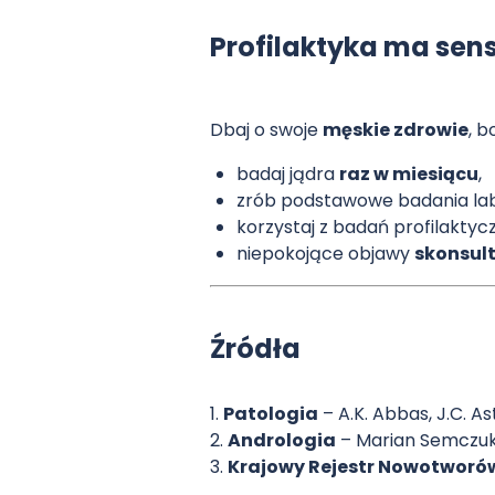
Profilaktyka ma sen
Dbaj o swoje
męskie zdrowie
, b
badaj jądra
raz w miesiącu
,
zrób podstawowe badania la
korzystaj z badań profilaktycz
niepokojące objawy
skonsult
Źródła
1.
Patologia
– A.K. Abbas, J.C. As
2.
Andrologia
– Marian Semczu
3.
Krajowy Rejestr Nowotworó