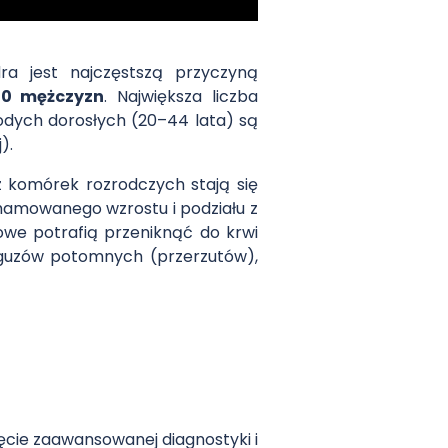
ra jest najczęstszą przyczyną
00 mężczyzn
. Największa liczba
odych dorosłych (20–44 lata) są
).
z komórek rozrodczych stają się
ohamowanego wzrostu i podziału z
we potrafią przeniknąć do krwi
ie guzów potomnych (przerzutów),
ęcie zaawansowanej diagnostyki i