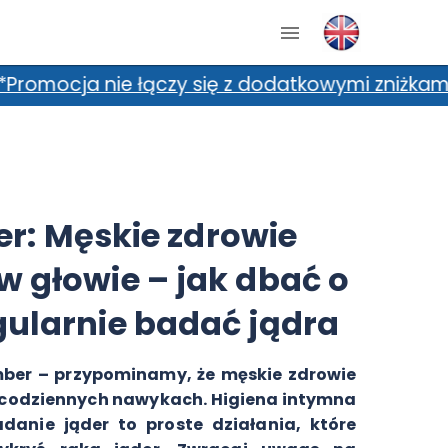
się z dodatkowymi zniżkami, m.in. kartami zni
: Męskie zdrowie
w głowie – jak dbać o
egularnie badać jądra
ber – przypominamy, że męskie zdrowie
w codziennych nawykach. Higiena intymna
anie jąder to proste działania, które