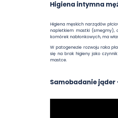
Higiena intymna mężc
Higiena męskich narządów płciow
napletkiem mastki (smegmy), c
komórek nabłonkowych, ma właści
W patogenezie rozwoju raka pł
się na brak higieny jako czynn
mastce.
Samobadanie jąder – 