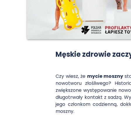
Męskie zdrowie zacz
Czy wiesz, że
mycie moszny
sta
nowotworu złośliwego? Histor
zwiększone występowanie nowotw
długotrwały kontakt z sadzą. W
jego członkom codzienną, dok
moszny.