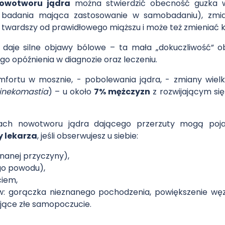
owotworu jądra
można stwierdzić obecność guzka 
badania mająca zastosowanie w samobadaniu), zmian
ie twardszy od prawidłowego miąższu i może też zmieniać ks
 daje silne objawy bólowe – ta mała „dokuczliwość” 
o opóźnienia w diagnozie oraz leczeniu.
fortu w mosznie, - pobolewania jądra, - zmiany wielk
inekomastia
) – u około
7% mężczyzn
z rozwijającym si
h nowotworu jądra dającego przerzuty mogą pojawi
y lekarza
, jeśli obserwujesz u siebie:
znanej przyczyny),
go powodu),
ciem,
w: gorączka nieznanego pochodzenia, powiększenie węz
jające złe samopoczucie.