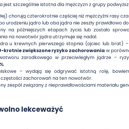
a jest szczególnie istotna dla mężczyzn z grupy podwyżs
łej) chorują czterokrotnie częściej niż mężczyźni rasy cza
po urodzeniu jądro lub oba jądra nie zeszły prawidłowo d
szny na późniejszych etapach życia lub zostało spr
ia na nowotwór jądra utrzymuje się nadal.
ra u krewnych pierwszego stopnia (ojciec lub brat) 
0-krotnie zwiększone ryzyko zachorowania
w porównan
wotworu zarodkowego w przeciwległym jądrze – ryz
5%
.
iskowe – wydają się odgrywać istotną rolę, bowiem 
t częstości zachorowań na ten nowotwór.
ny zespół związany z nieprawidłowościami materiału ge
 wolno lekceważyć