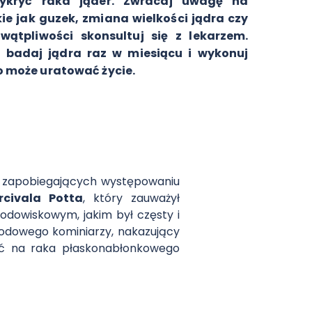
ykryć raka jąder. Zwracaj uwagę na
ie jak guzek, zmiana wielkości jądra czy
wątpliwości skonsultuj się z lekarzem.
 badaj jądra raz w miesiącu i wykonuj
o może uratować życie.
ych zapobiegających występowaniu
rcivala Potta
, który zauważył
odowiskowym, jakim był częsty i
wodowego kominiarzy, nakazujący
ść na raka płaskonabłonkowego