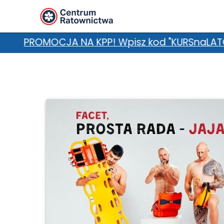
P! Wpisz kod "KURSnaLATO" w uwagach i zgarnij