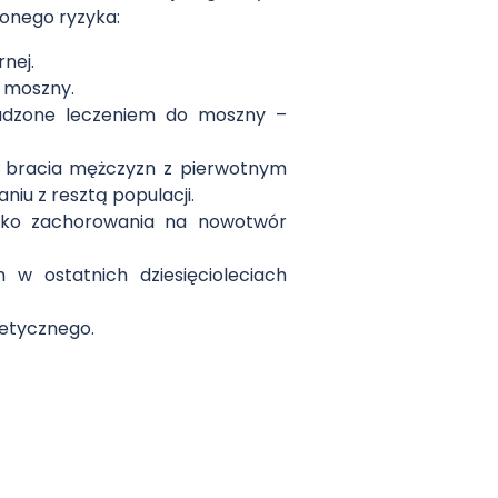
zonego ryzyka:
rnej.
o moszny.
owadzone leczeniem do moszny –
– bracia mężczyzn z pierwotnym
iu z resztą populacji.
yko zachorowania na nowotwór
w ostatnich dziesięcioleciach
netycznego.