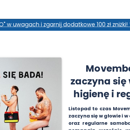
 dodatkowe 100 zł zniżki! *Promocja nie łączy 
Movember
zaczyna się 
higienę i r
Listopad to czas Movem
zaczyna się w głowie i 
oraz regularne samobad