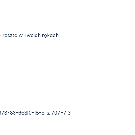
i – reszta w Twoich rękach:
N 978-83-66310-18-6, s. 707–713.