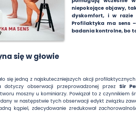
pomagają wcześnie w
niepokojące objawy, tak
dyskomfort, i w razie 
Profilaktyka ma sens –
badania kontrolne, bo t
yna się w głowie
ło się jedną z najskuteczniejszych akcji profilaktyczn
ia dotyczy obserwacji przeprowadzonej przez
Sir Pe
oru moszny u kominiarzy. Powiązał to z czynnikiem śr
ydany w następstwie tych obserwacji edykt związku za
ładną kąpiel, zdecydowanie zredukował zachorowalno