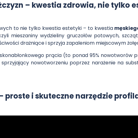
zyzn – kwestia zdrowia, nie tylko e
ych to nie tylko kwestia estetyki – to kwestia
męskieg
zyli mieszaniny wydzieliny gruczołów potowych, szczą
wości drażniące i sprzyja zapaleniom miejscowym żołędz
askonabłonkowego prącia (to ponad 95% nowotworów pr
ik sprzyjający nowotworzeniu poprzez narażenie na su
proste i skuteczne narzędzie profil