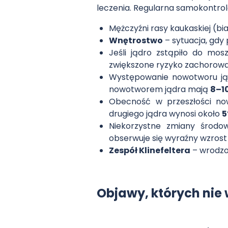
leczenia. Regularna samokontrol
Mężczyźni rasy kaukaskiej (bia
Wnętrostwo
– sytuacja, gdy 
Jeśli jądro zstąpiło do mo
zwiększone ryzyko zachorowan
Występowanie nowotworu jąd
nowotworem jądra mają
8–1
Obecność w przeszłości no
drugiego jądra wynosi około
Niekorzystne zmiany środow
obserwuje się wyraźny wzros
Zespół Klinefeltera
– wrodzo
Objawy, których nie