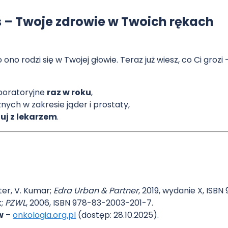
s – Twoje zdrowie w Twoich rękach
o ono rodzi się w Twojej głowie. Teraz już wiesz, co Ci groz
boratoryjne
raz w roku
,
nych w zakresie jąder i prostaty,
uj z lekarzem
.
ter, V. Kumar;
Edra Urban & Partner
, 2019, wydanie X, ISB
k;
PZWL
, 2006, ISBN 978-83-2003-201-7.
w
–
onkologia.org.pl
(dostęp: 28.10.2025).