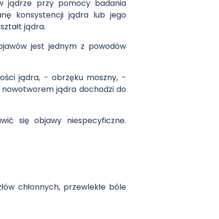
w jądrze przy pomocy badania
ę konsystencji jądra lub jego
ztałt jądra.
objawów jest jednym z powodów
ości jądra, - obrzęku moszny, -
ę nowotworem jądra dochodzi do
ć się objawy niespecyficzne.
łów chłonnych, przewlekłe bóle