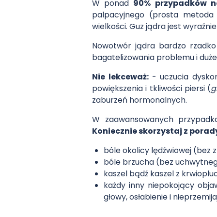
W ponad
90% przypadków n
palpacyjnego (prosta metoda 
wielkości. Guz jądra jest wyraźn
Nowotwór jądra bardzo rzadko
bagatelizowania problemu i dużeg
Nie lekceważ:
- uczucia dyskom
powiększenia i tkliwości piersi (
g
zaburzeń hormonalnych.
W zaawansowanych przypadkac
Koniecznie skorzystaj z porad
bóle okolicy lędźwiowej (bez 
bóle brzucha (bez uchwytne
kaszel bądź kaszel z krwioplu
każdy inny niepokojący obja
głowy, osłabienie i nieprzemi