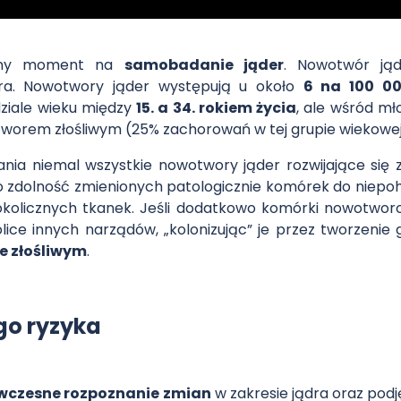
etny moment na
samobadanie jąder
. Nowotwór jąd
dra. Nowotwory jąder występują u około
6 na 100 0
ziale wieku między
15. a 34. rokiem życia
, ale wśród mł
worem złośliwym (25% zachorowań w tej grupie wiekowej
nia niemal wszystkie nowotwory jąder rozwijające się 
to zdolność zmienionych patologicznie komórek do niep
okolicznych tkanek. Jeśli dodatkowo komórki nowotworo
kolice innych narządów, „kolonizując” je przez tworzen
e złośliwym
.
o ryzyka
wczesne rozpoznanie zmian
w zakresie jądra oraz podj