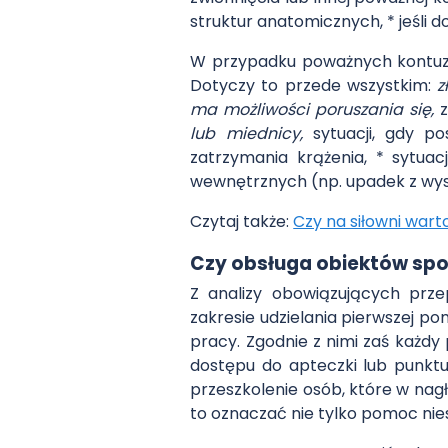
struktur anatomicznych, * jeśli 
W przypadku poważnych kontuzj
Dotyczy to przede wszystkim:
z
ma możliwości poruszania się,
lub miednicy,
sytuacji, gdy 
zatrzymania krążenia, * sytua
wewnętrznych (np. upadek z wyso
Czytaj także:
Czy na siłowni war
Czy obsługa obiektów spo
Z analizy obowiązujących prz
zakresie udzielania pierwszej 
pracy. Zgodnie z nimi zaś każ
dostępu do apteczki lub punkt
przeszkolenie osób, które w n
to oznaczać nie tylko pomoc nie