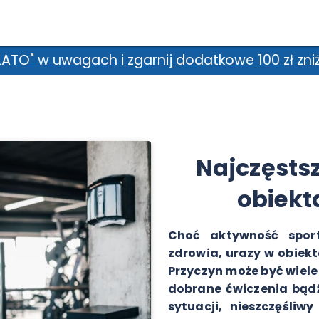
ij dodatkowe 100 zł zniżki! *Promocja nie łąc
Najczęstsz
obiekt
Choć aktywność sport
zdrowia, urazy w obiekt
Przyczyn może być wiele
dobrane ćwiczenia bądź
sytuacji, nieszczęśli