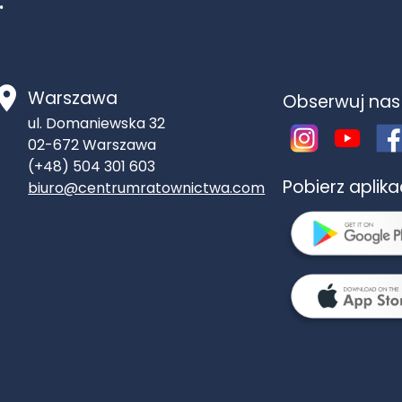
.
Warszawa
Obserwuj nas
ul. Domaniewska 32
02-672
Warszawa
(+48) 504 301 603
Pobierz aplik
biuro@centrumratownictwa.com