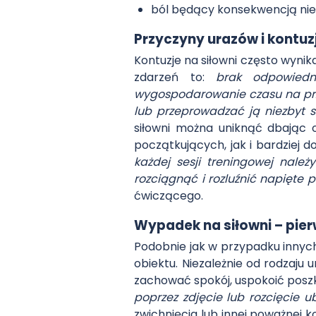
ból będący konsekwencją ni
Przyczyny urazów i kontuz
Kontuzje na siłowni często wyni
zdarzeń to:
brak odpowiedni
wygospodarowanie czasu na prz
lub przeprowadzać ją niezbyt s
siłowni można uniknąć dbając
początkujących, jak i bardziej
każdej sesji treningowej nale
rozciągnąć i rozluźnić napięte
ćwiczącego.
Wypadek na siłowni – pi
Podobnie jak w przypadku innych
obiektu. Niezależnie od rodzaj
zachować spokój, uspokoić posz
poprzez zdjęcie lub rozcięcie ub
zwichnięcia lub innej poważnej k