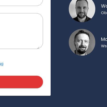
Wo
Ob
Ma
Ws
ug