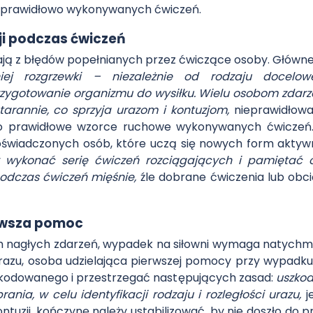
eprawidłowo wykonywanych ćwiczeń.
ji podczas ćwiczeń
kają z błędów popełnianych przez ćwiczące osoby. Główn
ej rozgrzewki – niezależnie od rodzaju docelowe
ygotowanie organizmu do wysiłku. Wielu osobom zdarza
tarannie, co sprzyja urazom i kontuzjom,
nieprawidłow
 o prawidłowe wzorce ruchowe wykonywanych ćwiczeń
 doświadczonych osób, które uczą się nowych form aktyw
ży wykonać serię ćwiczeń rozciągających i pamiętać 
 podczas ćwiczeń mięśnie,
źle dobrane ćwiczenia lub obc
erwsza pomoc
 nagłych zdarzeń, wypadek na siłowni wymaga natychmia
u urazu, osoba udzielająca pierwszej pomocy przy wypad
kodowanego i przestrzegać następujących zasad:
uszkod
rania, w celu identyfikacji rodzaju i rozległości urazu,
j
ontuzji, kończynę należy ustabilizować, by nie doszło do