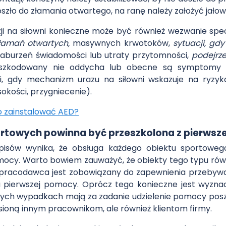
doszło do złamania otwartego, na ranę należy założyć jało
i na siłowni konieczne może być również wezwanie spec
łamań otwartych,
masywnych krwotoków,
sytuacji, g
zaburzeń świadomości lub utraty przytomności,
podejrz
poszkodowany nie oddycha lub obecne są symptomy 
cji, gdy mechanizm urazu na siłowni wskazuje na ryz
kości, przygniecenie).
to zainstalować AED?
rtowych powinna być przeszkolona z pierwsz
episów wynika, że obsługa każdego obiektu sportowe
pomocy. Warto bowiem zauważyć, że obiekty tego typu ró
dy pracodawca jest zobowiązany do zapewnienia przebyw
u pierwszej pomocy. Oprócz tego konieczne jest wyznac
agłych wypadkach mają za zadanie udzielenie pomocy p
sioną innym pracownikom, ale również klientom firmy.