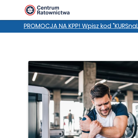
 KPP! Wpisz kod "KURSnaLATO" w uwagach i zgarn