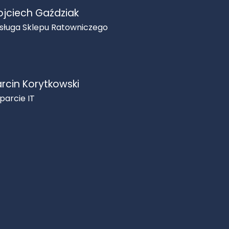
jciech Gaździak
sługa Sklepu Ratowniczego
rcin Korytkowski
parcie IT