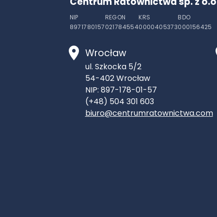
Centrum Ratownictwa sp. z o.o
NIP
REGON
KRS
BDO
8971780157
021784554
0000405373
000156425
Wrocław
ul. Szkocka 5/2
54-402
Wrocław
NIP: 897-178-01-57
(+48) 504 301 603
biuro@centrumratownictwa.com