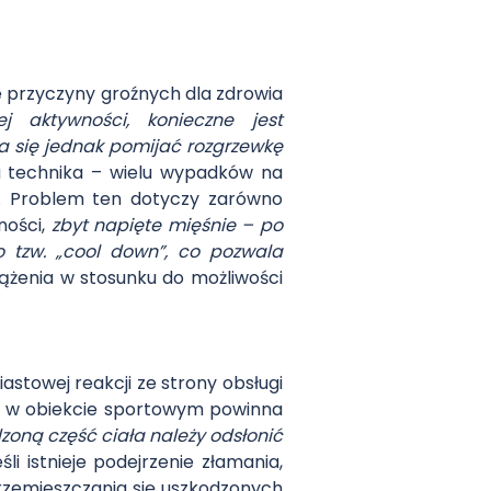
e przyczyny groźnych dla zdrowia
j aktywności, konieczne jest
 się jednak pomijać rozgrzewkę
a technika – wielu wypadków na
. Problem ten dotyczy zarówno
ności,
zbyt napięte mięśnie – po
o tzw. „cool down”, co pozwala
iążenia w stosunku do możliwości
stowej reakcji ze strony obsługi
ku w obiekcie sportowym powinna
zoną część ciała należy odsłonić
eśli istnieje podejrzenie złamania,
 przemieszczania się uszkodzonych