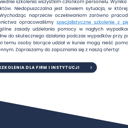
ednie szkolenia wszystkim członkom personelu. Wynika t
ektów. Niedopuszczalna jest bowiem sytuacja, w któr
a. Wychodząc naprzeciw oczekiwaniom zarówno pracod
wnictwa opracowaliśmy
specjalistyczne szkolenie z p
gólne zasady udzielania pomocy w nagłych wypadkac
ędne do skutecznego działania podczas wypadków przy p
zięki temu osoby biorące udział w kursie mogą nieść pom
ziennym. Zapraszamy do zapoznania się z naszą ofertą!
SZKOLENIA DLA FIRM I INSTYTUCJI