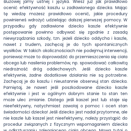
śluzowej jamy ustnej i języka. Wiesz już jak prawidłowo
ocenić efektywność kaszlu u zadławionego dziecka. Mając
tę wiedzę możesz prawidłowo ocenić, jakie procedury
powinieneś wdrożyć udzielając dalszej pierwszej pomocy. W
przypadku gdy zadławione dziecko kaszle efektywnie
postępowanie powinno odbywać się zgodnie z zasadą
niewyrządzania szkody, tzn. jeżeli dziecko oddycha i kaszle,
nawet z trudem, zachęcaj je do tych spontanicznych
wysiłków. W takich okolicznościach nie podejmuj interwencji,
ponieważ może to doprowadzić do przemieszczenia się ciała
obcego lub nasilenia problemów, np. spowodować całkowitą
niedrożność dróg oddechowych. ︎Jeśli dziecko kaszle
efektywnie, żadne dodatkowe działania nie są potrzebne.
Zachęcaj je do kaszlu i nieustannie obserwuj stan dziecka.
Pamiętaj, że nawet jeśli poszkodowane dziecko kaszle
efektywnie i jest w ogólnym dobrym stanie to stan ten
może ulec zmianie. Dlatego jeśli kaszel jest lub staje się
nieefektywny, natychmiast zawołaj o pomoc i oceń stan
świadomości dziecka! Jeśli dziecko jest nadal przytomne, ale
nie kaszle lub kaszel jest nieefektywny, należy przystąpić do
procedur związanych z fizycznym wspomaganiem dziecka
w odkrztuszaniu zalegającego ciała obcego. Mowa tutaj o