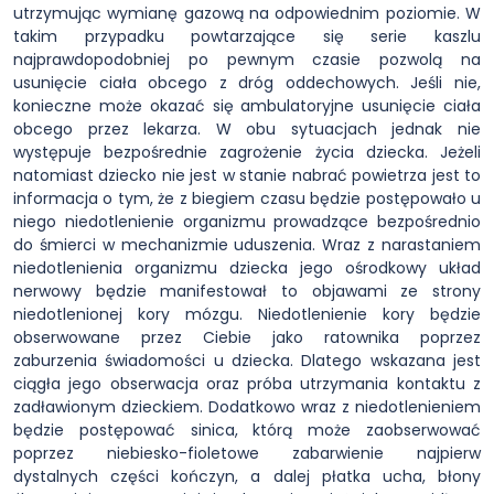
utrzymując wymianę gazową na odpowiednim poziomie. W
takim przypadku powtarzające się serie kaszlu
najprawdopodobniej po pewnym czasie pozwolą na
usunięcie ciała obcego z dróg oddechowych. Jeśli nie,
konieczne może okazać się ambulatoryjne usunięcie ciała
obcego przez lekarza. W obu sytuacjach jednak nie
występuje bezpośrednie zagrożenie życia dziecka. Jeżeli
natomiast dziecko nie jest w stanie nabrać powietrza jest to
informacja o tym, że z biegiem czasu będzie postępowało u
niego niedotlenienie organizmu prowadzące bezpośrednio
do śmierci w mechanizmie uduszenia. Wraz z narastaniem
niedotlenienia organizmu dziecka jego ośrodkowy układ
nerwowy będzie manifestował to objawami ze strony
niedotlenionej kory mózgu. Niedotlenienie kory będzie
obserwowane przez Ciebie jako ratownika poprzez
zaburzenia świadomości u dziecka. Dlatego wskazana jest
ciągła jego obserwacja oraz próba utrzymania kontaktu z
zadławionym dzieckiem. Dodatkowo wraz z niedotlenieniem
będzie postępować sinica, którą może zaobserwować
poprzez niebiesko-fioletowe zabarwienie najpierw
dystalnych części kończyn, a dalej płatka ucha, błony