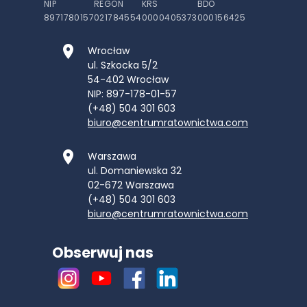
NIP
REGON
KRS
BDO
8971780157
021784554
0000405373
000156425
Wrocław
ul. Szkocka 5/2
54-402
Wrocław
NIP: 897-178-01-57
(+48) 504 301 603
biuro@centrumratownictwa.com
Warszawa
ul. Domaniewska 32
02-672
Warszawa
(+48) 504 301 603
biuro@centrumratownictwa.com
Obserwuj nas