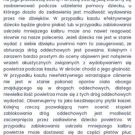
zaobserwować podczas udzielania pomocy dziecku, u
którego doszło do zadławienia jest możliwość wydawania
przez nie dźwięków. W przypadku kaszlu efektywnego
dziecko będzie głośno płakać lub w przypadku zablokowania
oskrzela mniejszego kalibru może ono nawet reagować
słownie na nasze polecenia. Jeżeli dziecko nie jest w stanie
wydać z siebie dźwięku powinno nam to zasugerować, że
obturacja dróg oddechowych jest poważna. Kolejnym i
zarazem bardzo prostym do oceny objawem jest natężenie
wrażeń akustycznych związanych z wydobywaniem się
powietrza podczas kaszlu. W skrócie: chodzi o jego głośność.
W przypadku kaszlu nieefektywnego wzrastające ciśnienie
nie jest w stanie pokonać oporów ciała obcego
znajdującego się w drogach oddechowych, dlatego
niewielka ilość powietrza może się z tych dróg oddechowych
wydostać. Obserwujemy to jako bezdźwięczny płytki kaszel.
Kolejną rzeczą pozwalającą nam ocenić stopień
zablokowania dróg oddechowych jest możliwość
zaczerpnięcia przez zadławione dziecko powietrza. W
przypadku zablokowania oskrzela mniejszego kalibru
powietrze może dostawać się do części płatów płuc