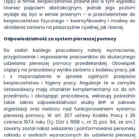
(spp) w firmie. Bezpieczeństwo prawne jest w tym wypadku
również pojęciem abstrakcyjnym, jednak jego poziom
wydaje się być w sensie prawnym – w przeciwieństwie do
bezpieczeństwa fizycznego – kwantyfikowalny i możliwy do
określenia zarówno na płaszczyźnie cywilnej, jak i karnej.
Odpowiedzialność za system pierwszej pomocy
Do zadań każdego pracodawcy należy wyznaczenie,
przygotowanie i wyposażenie pracowników do skutecznego
udzielania pierwszej pomocy przedlekarskiej. Obowiązek
ciążący na pracodawcy wynika zarówno z kodeksu pracy, jak
i z rozporządzenia w sprawie ogólnych przepisów
bezpieczeństwa i higieny pracy. Regulacje te w zamyśle
Ustawodawcy mają charakter komplementarny co do ich
przedmiotu i obciążając pracodawcę, wskazują pośrednio
także zakres odpowiedzialności służby BHP w zakresie
organizacji oraz nadzoru nad funkcjonowaniem systemu
pierwszej pomocy. W art. 207 ustawy Kodeks Pracy z 26
czerwca 1974 roku (t.j.: DzU z 1998 r., nr 21, poz. 94, ze zm.)
zawarty został nakaz wskazania i poinformowania personelu
zakładu o osobach wyznaczonych do udzielenia pierwszej