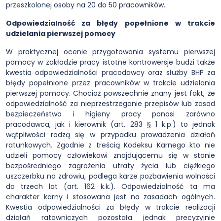
przeszkolonej osoby na 20 do 50 pracowników.
Odpowiedzialność za błędy popełnione w trakcie
udzielania pierwszej pomocy
W praktycznej ocenie przygotowania systemu pierwszej
pomocy w zakładzie pracy istotne kontrowersje budzi także
kwestia odpowiedzialności pracodawcy oraz służby BHP za
błędy popełnione przez pracowników w trakcie udzielania
pierwszej pomocy. Chociaż powszechnie znany jest fakt, że
odpowiedzialność za nieprzestrzeganie przepisów lub zasad
bezpieczeństwa i higieny pracy ponosi zarówno
pracodawca, jak i kierownik (art. 283 § 1 k.p.) to jednak
wątpliwości rodzą się w przypadku prowadzenia działań
ratunkowych. Zgodnie z treścią Kodeksu Karnego kto nie
udzieli pomocy człowiekowi znajdującemu się w stanie
bezpośredniego zagrożenia utraty życia lub ciężkiego
uszczerbku na zdrowiu, podlega karze pozbawienia wolności
do trzech lat (art. 162 k.k.). Odpowiedzialność ta ma
charakter karny i stosowana jest na zasadach ogólnych.
Kwestia odpowiedzialności za błędy w trakcie realizacji
działań ratowniczych pozostała jednak precyzyjnie