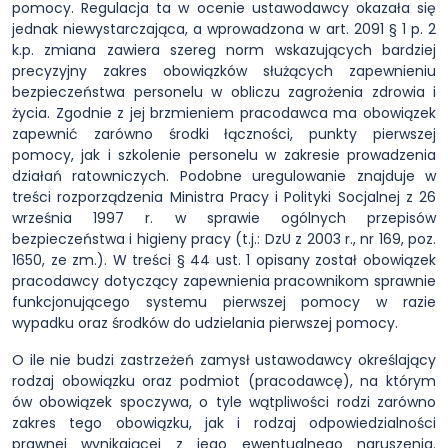
pomocy. Regulacja ta w ocenie ustawodawcy okazała się
jednak niewystarczająca, a wprowadzona w art. 2091 § 1 p. 2
k.p. zmiana zawiera szereg norm wskazujących bardziej
precyzyjny zakres obowiązków służących zapewnieniu
bezpieczeństwa personelu w obliczu zagrożenia zdrowia i
życia. Zgodnie z jej brzmieniem pracodawca ma obowiązek
zapewnić zarówno środki łączności, punkty pierwszej
pomocy, jak i szkolenie personelu w zakresie prowadzenia
działań ratowniczych. Podobne uregulowanie znajduje w
treści rozporządzenia Ministra Pracy i Polityki Socjalnej z 26
września 1997 r. w sprawie ogólnych przepisów
bezpieczeństwa i higieny pracy (t.j.: DzU z 2003 r., nr 169, poz.
1650, ze zm.). W treści § 44 ust. 1 opisany został obowiązek
pracodawcy dotyczący zapewnienia pracownikom sprawnie
funkcjonującego systemu pierwszej pomocy w razie
wypadku oraz środków do udzielania pierwszej pomocy.
O ile nie budzi zastrzeżeń zamysł ustawodawcy określający
rodzaj obowiązku oraz podmiot (pracodawcę), na którym
ów obowiązek spoczywa, o tyle wątpliwości rodzi zarówno
zakres tego obowiązku, jak i rodzaj odpowiedzialności
prawnej wynikającej z jego ewentualnego naruszenia.