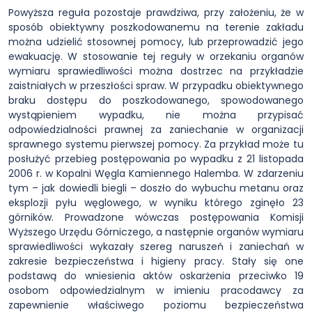
Powyższa reguła pozostaje prawdziwa, przy założeniu, że w
sposób obiektywny poszkodowanemu na terenie zakładu
można udzielić stosownej pomocy, lub przeprowadzić jego
ewakuację. W stosowanie tej reguły w orzekaniu organów
wymiaru sprawiedliwości można dostrzec na przykładzie
zaistniałych w przeszłości spraw. W przypadku obiektywnego
braku dostępu do poszkodowanego, spowodowanego
wystąpieniem wypadku, nie można przypisać
odpowiedzialności prawnej za zaniechanie w organizacji
sprawnego systemu pierwszej pomocy. Za przykład może tu
posłużyć przebieg postępowania po wypadku z 21 listopada
2006 r. w Kopalni Węgla Kamiennego Halemba. W zdarzeniu
tym – jak dowiedli biegli – doszło do wybuchu metanu oraz
eksplozji pyłu węglowego, w wyniku którego zginęło 23
górników. Prowadzone wówczas postępowania Komisji
Wyższego Urzędu Górniczego, a następnie organów wymiaru
sprawiedliwości wykazały szereg naruszeń i zaniechań w
zakresie bezpieczeństwa i higieny pracy. Stały się one
podstawą do wniesienia aktów oskarżenia przeciwko 19
osobom odpowiedzialnym w imieniu pracodawcy za
zapewnienie właściwego poziomu bezpieczeństwa