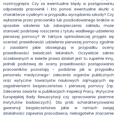
rozstrzygnięta. Czy za ewentualne błędy w postępowaniu
odpowiada pracownik i kto ponosi ewentualne skutki o
charakterze cywilnym w przypadku wyrządzenia szkody? Czy
wykazanie przez pracownika lub poszkodowanego braków w
sposobie szkolenia lub zabezpieczenia zakładu może
stanowić podstawę roszczenia z tytułu wadliwego udzielenia
pierwszej pomocy? W taktyce opiniodawczej przyjęło się
oceniać prawidłowość udzielenia pierwszej pomocy zgodnie
z zasadami jakie obowiązują w przypadku oceny
prawidłowości świadczeń lekarskich. Oczywiście zakres
oczekiwanych w świetle prawa działań jest tu zupełnie inny,
jednak podstawą do oceny prawidłowości postępowania
pracowników pozostają – podobnie jak w przypadku
personelu medycznego- zalecenia organów publicznych
oraz wytyczne towarzystw naukowych zajmujących się
zagadnieniami bezpieczeństwa i pierwszej pomocy (np.
Zalecenia zawarte w publikacjach Inspekcji Pracy, Wytyczne
Europejskiej Rady Resuscytacji czy opracowania pisemne
instytutów badawczych). Dla prób scharakteryzowania
gwarancji bezpieczeństwa jakie w ramach swojej
działalności zapewnia pracodawca, niebagatelne znaczenie