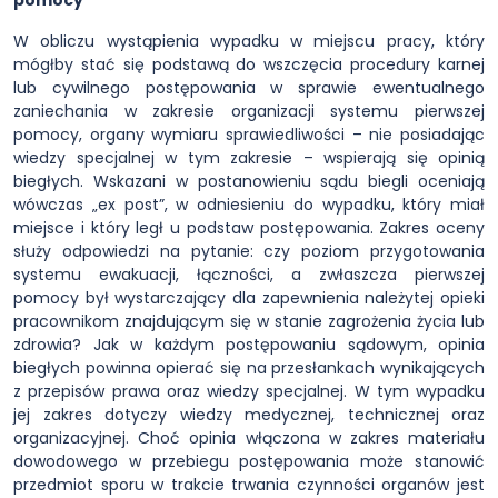
pomocy
W obliczu wystąpienia wypadku w miejscu pracy, który
mógłby stać się podstawą do wszczęcia procedury karnej
lub cywilnego postępowania w sprawie ewentualnego
zaniechania w zakresie organizacji systemu pierwszej
pomocy, organy wymiaru sprawiedliwości – nie posiadając
wiedzy specjalnej w tym zakresie – wspierają się opinią
biegłych. Wskazani w postanowieniu sądu biegli oceniają
wówczas „ex post”, w odniesieniu do wypadku, który miał
miejsce i który legł u podstaw postępowania. Zakres oceny
służy odpowiedzi na pytanie: czy poziom przygotowania
systemu ewakuacji, łączności, a zwłaszcza pierwszej
pomocy był wystarczający dla zapewnienia należytej opieki
pracownikom znajdującym się w stanie zagrożenia życia lub
zdrowia? Jak w każdym postępowaniu sądowym, opinia
biegłych powinna opierać się na przesłankach wynikających
z przepisów prawa oraz wiedzy specjalnej. W tym wypadku
jej zakres dotyczy wiedzy medycznej, technicznej oraz
organizacyjnej. Choć opinia włączona w zakres materiału
dowodowego w przebiegu postępowania może stanowić
przedmiot sporu w trakcie trwania czynności organów jest