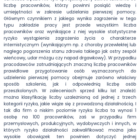
liczbę pracowników, którzy powinni posiąść wiedzę i
umiejętności w zakresie udzielania pierwszej pomocy.
Głównym czynnikiem z jakiego wynika zagrożenie w tego
typu zakładzie pracy jest przede wszystkim liczba
pracowników oraz wynikające z niej wysokie statystyczne
ryzyko wystąpienia zagrożenia życia o charakterze
internistycznym (wynikającym np. z choroby przewlekłej lub
nagłego pogorszenia stanu zdrowia takiego jak ostry zespół
wieńcowy, udar mózgu czy napad drgawkowy). W przypadku
pracodawców zatrudniających znaczną liczbę pracowników
prawidłowe przygotowanie osób wyznaczonych do
udzielenia pierwszej pomocy obejmuje zarówno właściwy
sposób szkolenia, jak i odpowiednią liczbę osób
przeszkolonych. W zaleceniach sprzed kilku lat znaleźć
można klasyfikację liczby uzależnioną od jednej z trzech
kategorii ryzyka, jakie wiąże się z prowadzoną działalnością. I
tak dla firm o niskim poziomie ryzyka liczba ta wynosi 1
osobę na 100 pracowników, zaś w przypadku firm
przemysłowych, produkcyjnych, wydobywczych i innych, w
których ryzyko działalności zakwalifikować można jako
wysokie obowiązek ten powinien dotyczyć jednej