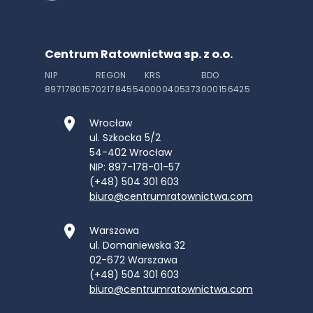
Centrum Ratownictwa sp. z o.o.
NIP
REGON
KRS
BDO
8971780157
021784554
0000405373
000156425
Wrocław
ul. Szkocka 5/2
54-402
Wrocław
NIP: 897-178-01-57
(+48) 504 301 603
biuro@centrumratownictwa.com
Warszawa
ul. Domaniewska 32
02-672
Warszawa
(+48) 504 301 603
biuro@centrumratownictwa.com