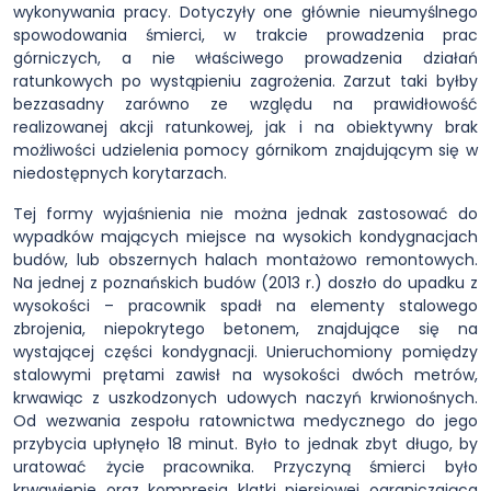
wykonywania pracy. Dotyczyły one głównie nieumyślnego
spowodowania śmierci, w trakcie prowadzenia prac
górniczych, a nie właściwego prowadzenia działań
ratunkowych po wystąpieniu zagrożenia. Zarzut taki byłby
bezzasadny zarówno ze względu na prawidłowość
realizowanej akcji ratunkowej, jak i na obiektywny brak
możliwości udzielenia pomocy górnikom znajdującym się w
niedostępnych korytarzach.
Tej formy wyjaśnienia nie można jednak zastosować do
wypadków mających miejsce na wysokich kondygnacjach
budów, lub obszernych halach montażowo remontowych.
Na jednej z poznańskich budów (2013 r.) doszło do upadku z
wysokości – pracownik spadł na elementy stalowego
zbrojenia, niepokrytego betonem, znajdujące się na
wystającej części kondygnacji. Unieruchomiony pomiędzy
stalowymi prętami zawisł na wysokości dwóch metrów,
krwawiąc z uszkodzonych udowych naczyń krwionośnych.
Od wezwania zespołu ratownictwa medycznego do jego
przybycia upłynęło 18 minut. Było to jednak zbyt długo, by
uratować życie pracownika. Przyczyną śmierci było
krwawienie oraz kompresja klatki piersiowej ograniczająca