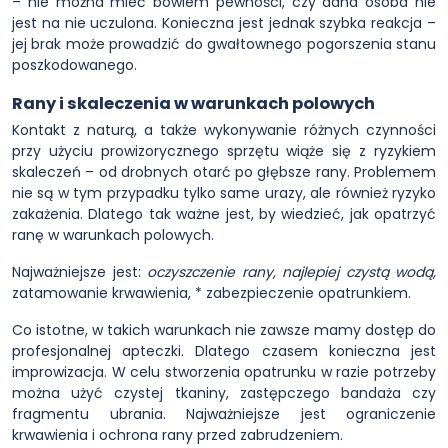
– nie można mieć bowiem pewności, czy dana osoba nie
jest na nie uczulona. Konieczna jest jednak szybka reakcja –
jej brak może prowadzić do gwałtownego pogorszenia stanu
poszkodowanego.
Rany i skaleczenia w warunkach polowych
Kontakt z naturą, a także wykonywanie różnych czynności
przy użyciu prowizorycznego sprzętu wiąże się z ryzykiem
skaleczeń – od drobnych otarć po głębsze rany. Problemem
nie są w tym przypadku tylko same urazy, ale również ryzyko
zakażenia. Dlatego tak ważne jest, by wiedzieć, jak opatrzyć
ranę w warunkach polowych.
Najważniejsze jest:
oczyszczenie rany, najlepiej czystą wodą,
zatamowanie krwawienia, * zabezpieczenie opatrunkiem.
Co istotne, w takich warunkach nie zawsze mamy dostęp do
profesjonalnej apteczki. Dlatego czasem konieczna jest
improwizacja. W celu stworzenia opatrunku w razie potrzeby
można użyć czystej tkaniny, zastępczego bandaża czy
fragmentu ubrania. Najważniejsze jest ograniczenie
krwawienia i ochrona rany przed zabrudzeniem.