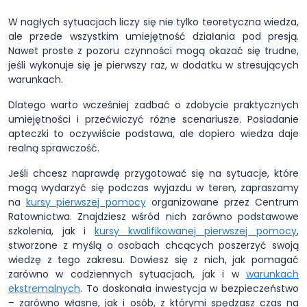
W nagłych sytuacjach liczy się nie tylko teoretyczna wiedza,
ale przede wszystkim umiejętność działania pod presją.
Nawet proste z pozoru czynności mogą okazać się trudne,
jeśli wykonuje się je pierwszy raz, w dodatku w stresujących
warunkach.
Dlatego warto wcześniej zadbać o zdobycie praktycznych
umiejętności i przećwiczyć różne scenariusze. Posiadanie
apteczki to oczywiście podstawa, ale dopiero wiedza daje
realną sprawczość.
Jeśli chcesz naprawdę przygotować się na sytuacje, które
mogą wydarzyć się podczas wyjazdu w teren, zapraszamy
na
kursy pierwszej pomocy
organizowane przez Centrum
Ratownictwa. Znajdziesz wśród nich zarówno podstawowe
szkolenia, jak i
kursy kwalifikowanej pierwszej pomocy
,
stworzone z myślą o osobach chcących poszerzyć swoją
wiedzę z tego zakresu. Dowiesz się z nich, jak pomagać
zarówno w codziennych sytuacjach, jak i w
warunkach
ekstremalnych
. To doskonała inwestycja w bezpieczeństwo
– zarówno własne, jak i osób, z którymi spędzasz czas na