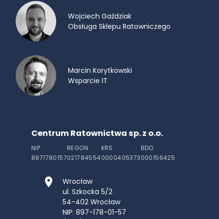
Wojciech Gaździak
Obsługa Sklepu Ratowniczego
Marcin Korytkowski
Wsparcie IT
Centrum Ratownictwa sp. z o.o.
NIP
REGON
KRS
BDO
8971780157
021784554
0000405373
000156425
Wrocław
ul. Szkocka 5/2
54-402
Wrocław
NIP: 897-178-01-57