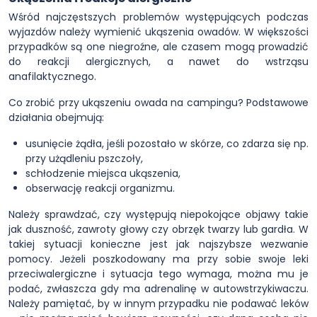
Wśród najczęstszych problemów występujących podczas
wyjazdów należy wymienić ukąszenia owadów. W większości
przypadków są one niegroźne, ale czasem mogą prowadzić
do reakcji alergicznych, a nawet do wstrząsu
anafilaktycznego.
Co zrobić przy ukąszeniu owada na campingu? Podstawowe
działania obejmują:
usunięcie żądła, jeśli pozostało w skórze, co zdarza się np.
przy użądleniu pszczoły,
schłodzenie miejsca ukąszenia,
obserwację reakcji organizmu.
Należy sprawdzać, czy występują niepokojące objawy takie
jak duszność, zawroty głowy czy obrzęk twarzy lub gardła. W
takiej sytuacji konieczne jest jak najszybsze wezwanie
pomocy. Jeżeli poszkodowany ma przy sobie swoje leki
przeciwalergiczne i sytuacja tego wymaga, można mu je
podać, zwłaszcza gdy ma adrenalinę w autowstrzykiwaczu.
Należy pamiętać, by w innym przypadku nie podawać leków