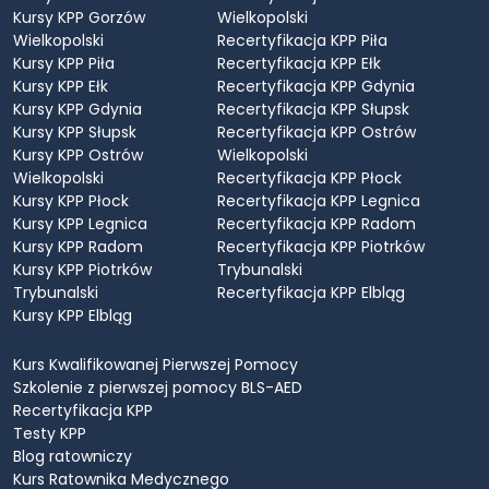
Kursy KPP Gorzów
Wielkopolski
Wielkopolski
Recertyfikacja KPP Piła
Kursy KPP Piła
Recertyfikacja KPP Ełk
Kursy KPP Ełk
Recertyfikacja KPP Gdynia
Kursy KPP Gdynia
Recertyfikacja KPP Słupsk
Kursy KPP Słupsk
Recertyfikacja KPP Ostrów
Kursy KPP Ostrów
Wielkopolski
Wielkopolski
Recertyfikacja KPP Płock
Kursy KPP Płock
Recertyfikacja KPP Legnica
Kursy KPP Legnica
Recertyfikacja KPP Radom
Kursy KPP Radom
Recertyfikacja KPP Piotrków
Kursy KPP Piotrków
Trybunalski
Trybunalski
Recertyfikacja KPP Elbląg
Kursy KPP Elbląg
Kurs Kwalifikowanej Pierwszej Pomocy
Szkolenie z pierwszej pomocy BLS-AED
Recertyfikacja KPP
Testy KPP
Blog ratowniczy
Kurs Ratownika Medycznego