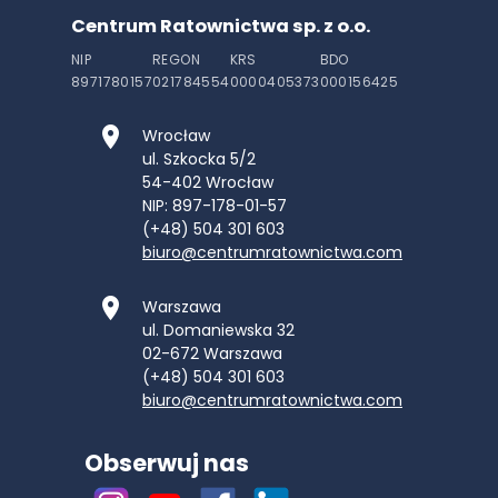
Centrum Ratownictwa sp. z o.o.
NIP
REGON
KRS
BDO
8971780157
021784554
0000405373
000156425
Wrocław
ul. Szkocka 5/2
54-402
Wrocław
NIP: 897-178-01-57
(+48) 504 301 603
biuro@centrumratownictwa.com
Warszawa
ul. Domaniewska 32
02-672
Warszawa
(+48) 504 301 603
biuro@centrumratownictwa.com
Obserwuj nas