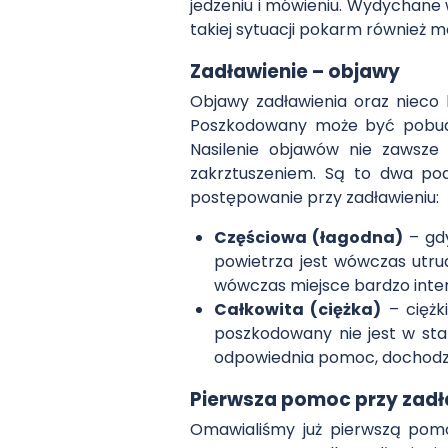
jedzeniu i mówieniu. Wydychane
takiej sytuacji pokarm również 
Zadławienie – objawy
Objawy zadławienia oraz nieco l
Poszkodowany może być pobudzo
Nasilenie objawów nie zawsze
zakrztuszeniem. Są to dwa po
postępowanie przy zadławieniu:
Częściowa (łagodna)
– gdy
powietrza jest wówczas utru
wówczas miejsce bardzo intens
Całkowita (ciężka)
– ciężk
poszkodowany nie jest w stan
odpowiednia pomoc, dochodzi
Pierwsza pomoc przy zadł
Omawialiśmy już pierwszą pomo