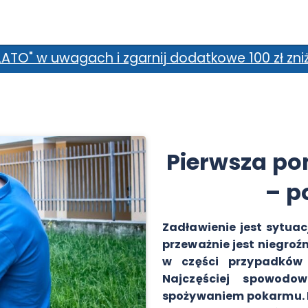
ij dodatkowe 100 zł zniżki! *Promocja nie łąc
Pierwsza po
– p
Zadławienie jest sytuac
przeważnie jest niegroź
w części przypadków
Najczęściej spowodo
spożywaniem pokarmu. D