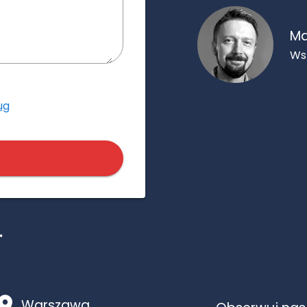
Ma
Ws
ug
.
Warszawa