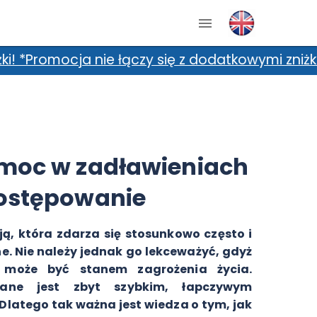
zy się z dodatkowymi zniżkami, m.in. kartami z
moc w zadławieniach
ostępowanie
ją, która zdarza się stosunkowo często i
ne. Nie należy jednak go lekceważyć, gdyż
 może być stanem zagrożenia życia.
wane jest zbyt szybkim, łapczywym
latego tak ważna jest wiedza o tym, jak