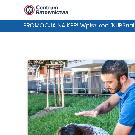
 KPP! Wpisz kod "KURSnaLATO" w uwagach i zgarn