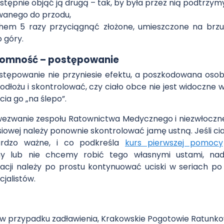
stępnie objąć ją drugą – tak, by była przez nią podtrzy
wanego do przodu,
hem 5 razy przyciągnąć złożone, umieszczone na brz
o góry.
tomność – postępowanie
ostępowanie nie przyniesie efektu, a poszkodowana os
odłożu i skontrolować, czy ciało obce nie jest widoczne w 
cia go „na ślepo”.
t wezwanie zespołu Ratownictwa Medycznego i niezwłoczne
siowej należy ponownie skontrolować jamę ustną. Jeśli ci
rdzo ważne, i co podkreśla
kurs pierwszej pomocy
emy lub nie chcemy robić tego własnymi ustami, n
acji należy po prostu kontynuować uciski w seriach po
cjalistów.
w przypadku zadławienia, Krakowskie Pogotowie Ratunkowe