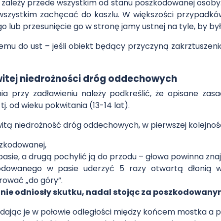
ależy przede wszystkim od stanu poszkodowanej osoby. J
 wszystkim zachęcać do kaszlu. W większości przypadkó
o lub przesunięcie go w stronę jamy ustnej na tyle, by był
mu do ust – jeśli obiekt będący przyczyną zakrztuszen
itej niedrożności dróg oddechowych
 przy zadławieniu należy podkreślić, że opisane za
j. od wieku pokwitania (13-14 lat).
witą niedrożność dróg oddechowych, w pierwszej kolejnośc
zkodowanej,
asie, a drugą pochylić ją do przodu – głowa powinna znajd
odowanego w pasie uderzyć 5 razy otwartą dłonią w
rować „do góry”.
a nie odniosły skutku, nadal stojąc za poszkodowany
adając je w połowie odległości między końcem mostka a 