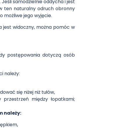
eśli samodzielnie oddycha i jest
w ten naturalny odruch obronny
o możliwe jego wyjęcie.
ia jest widoczny, można pomóc w
sady postępowania dotyczą osób
i należy:
ować się niżej niż tułów,
 przestrzeń między łopatkami;
m należy:
pępkiem,