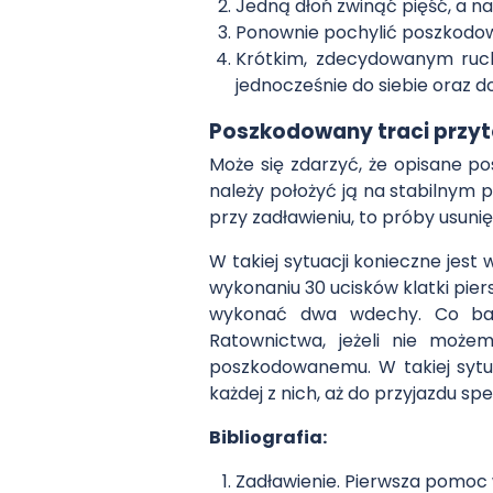
Jedną dłoń zwinąć pięść, a na
Ponownie pochylić poszkodo
Krótkim, zdecydowanym ruc
jednocześnie do siebie oraz d
Poszkodowany traci przy
Może się zdarzyć, że opisane p
należy położyć ją na stabilnym p
przy zadławieniu, to próby usunię
W takiej sytuacji konieczne jes
wykonaniu 30 ucisków klatki pier
wykonać dwa wdechy. Co ba
Ratownictwa, jeżeli nie moż
poszkodowanemu. W takiej sytu
każdej z nich, aż do przyjazdu spe
Bibliografia:
Zadławienie. Pierwsza pomoc 