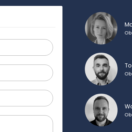
Ma
Ob
To
Ob
Wo
Ob