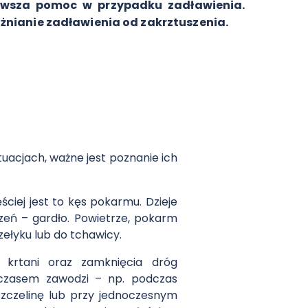
rwsza pomoc w przypadku zadławienia.
óżnianie zadławienia od zakrztuszenia.
uacjach, ważne jest poznanie ich
ciej jest to kęs pokarmu. Dzieje
zeń – gardło. Powietrze, pokarm
ełyku lub do tchawicy.
 krtani oraz zamknięcia dróg
 czasem zawodzi – np. podczas
szczelinę lub przy jednoczesnym