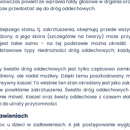
 wówczas powietrze wprawia fałdy głosowe w drgania ora
może przedostać się do dróg oddechowych.
żejszego stanu, tj. zakrztuszenia, obejmują przede wszys
ny, a jego skóra (szczególnie na twarzy) może przy
 jest takie samo – na tej podstawie można określić 
dstawowe typy niedrożności dróg oddechowych; każdy 
 światło dróg oddechowych jest tylko częściowo zamkn
dniony, ale nadal możliwy. Dzięki temu poszkodowany 
ywny kaszel. To właśnie ten stan określany jest jako zak
ie powikłanie zakrztuszenia. Światło dróg oddechowych 
ie mówić. Kaszel oraz świsty oddechowe z czasem słabn
 do utraty przytomności.
awieniach
c u dzieci w zadławieniach. A jak postępowanie wygl