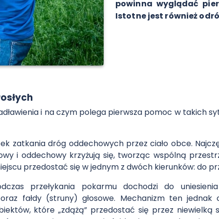
powinna wyglądać pie
Istotne jest również odr
rosłych
zadławienia i na czym polega pierwsza pomoc w takich syt
ek zatkania dróg oddechowych przez ciało obce. Najczęś
owy i oddechowy krzyżują się, tworząc wspólną przestr
ejscu przedostać się w jednym z dwóch kierunków: do prz
zas przełykania pokarmu dochodzi do uniesienia
oraz fałdy (struny) głosowe. Mechanizm ten jednak
iektów, które „zdążą” przedostać się przez niewielką 