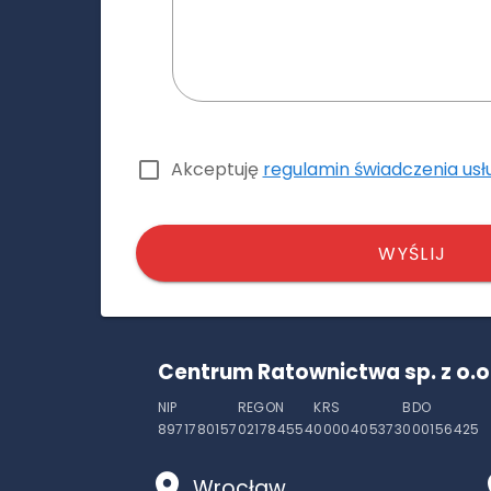
Akceptuję
regulamin świadczenia usł
WYŚLIJ
Centrum Ratownictwa sp. z o.o
NIP
REGON
KRS
BDO
8971780157
021784554
0000405373
000156425
Wrocław