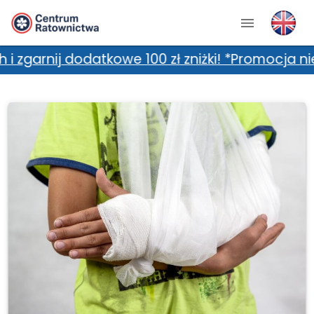
datkowe 100 zł zniżki! *Promocja nie łączy si