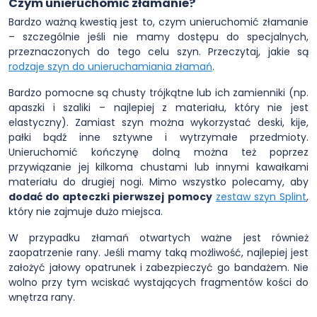
Czym unieruchomić złamanie?
Bardzo ważną kwestią jest to, czym unieruchomić złamanie
– szczególnie jeśli nie mamy dostępu do specjalnych,
przeznaczonych do tego celu szyn. Przeczytaj, jakie są
rodzaje szyn do unieruchamiania złamań
.
Bardzo pomocne są chusty trójkątne lub ich zamienniki (np.
apaszki i szaliki – najlepiej z materiału, który nie jest
elastyczny). Zamiast szyn można wykorzystać deski, kije,
pałki bądź inne sztywne i wytrzymałe przedmioty.
Unieruchomić kończynę dolną można też poprzez
przywiązanie jej kilkoma chustami lub innymi kawałkami
materiału do drugiej nogi. Mimo wszystko polecamy, aby
dodać do apteczki pierwszej pomocy
zestaw szyn Splint
,
który nie zajmuje dużo miejsca.
W przypadku złamań otwartych ważne jest również
zaopatrzenie rany. Jeśli mamy taką możliwość, najlepiej jest
założyć jałowy opatrunek i zabezpieczyć go bandażem. Nie
wolno przy tym wciskać wystających fragmentów kości do
wnętrza rany.