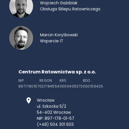
Wojciech Gaździak
Obsługa Sklepu Ratowniczego
Marcin Korytkowski
Wsparcie IT
Centrum Ratownictwa sp. z o.o.
NIP
REGON
KRS
BDO
8971780157
021784554
0000405373
000156425
Wrocław
ul. Szkocka 5/2
54-402
Wrocław
NIP: 897-178-01-57
(+48) 504 301 603