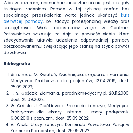
Wbrew pozorom, unieruchamianie złamań nie jest z reguły
trudnym zadaniem. Pomóc w tej sytuacji można bez
specjalnego przeszkolenia; warto jednak ukończyć
kurs
pierwszej pomocy
, by zdobyć profesjonalną wiedzę oraz
umiejętności. Wielu uczestników zajęć w Centrum
Ratownictwa wskazuje, że daje to pewność siebie, która
zdecydowanie ułatwia udzielenie odpowiedniej pomocy
poszkodowanemu, zwiększając jego szansę na szybki powrót
do zdrowia.
Bibliografia:
dr n. med. M. Kwiatoń, Zwichnięcia, skręcenia i złamania,
Medycyna Praktyczna dla pacjentów, 12.04.2019, dost.
25.09.2022;
T. S. Gaździk: Złamania, poradnikmedyczny.pl, 20.11.2000,
dost. 25.09.2022;
G. Cebula, J. Ciećkiewicz, Złamania kończyn, Medycyna
Praktyczna dla lekarzy: Interna – mały podręcznik,
6.08.2018 z pózn. zm., dost. 25.09.2022;
A. Wicik, Urazy kończyn, Komenda Powiatowa Policji w
Kamieniu Pomorskim, dost. 25.09.2022