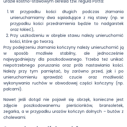
urazie kostno-stawowym określa tzw. reguła Potta:
W przypadku kości długich podczas złamania
unieruchamiamy dwa sąsiadujące z nią stawy (np. w
przypadku kości przedramienia będzie to nadgarstek
oraz łokieć),
Przy uszkodzeniu w obrębie stawu należy unieruchomić
kości, które go tworzą.
Przy podejrzeniu złamania kończyny należy unieruchomić ją
w sposób możliwie stabilny, ale jednocześnie
najwygodniejszy dla poszkodowanego. Trzeba też unikać
niepotrzebnego poruszania oraz prób nastawiania kości.
Należy przy tym pamiętać, by zarówno przed, jak i po
unieruchomieniu sprawdzić czucie oraz możliwość
wykonywania ruchów w obwodowej części kończyny (np.
palcami).
Nawet jeśli dotąd nie pojawił się obrzęk, konieczne jest
zdjęcie poszkodowanemu pierścionków, bransoletek,
zegarka, a w przypadku urazów kończyn dolnych – butów z
cholewami.