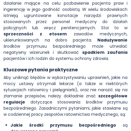
działanie mające na celu pozbawienie pacjenta praw i
ingerencję w jego godność osobistą. W wielu środowiskach
istnieją ugruntowane konotacje narzędzi prawnych
stosowanych przez personel medyczny do działań
policyjnych lub wręcz penitencjarnych. Stoi to w
sprzeczności z etosem
zawodów medycznych,
ukierunkowanych na dobro pacjenta.
Nadużywanie
środków przymusu bezpośredniego może utrwalać
negatywny wizerunek i skutkować
spadkiem zaufania
pacjentów i ich rodzin do systemu ochrony zdrowia.
Kluczowe pytania praktyczne
Aby uniknąć błędów w wykorzystywaniu uprawnień, jakie na
mocy ustawy otrzymali lekarze (a także w niektórych
sytuacjach ratownicy i pielęgniarki), oraz nie narazić się na
złamanie przepisów, należy dokładnie znać
szczegółowe
regulacje
dotyczące stosowania środków przymusu
bezpośredniego. Zasadniczymi pytaniami, jakie stawiane są
w codziennej pracy zespołów ratownictwa medycznego, są:
Jakie środki przymusu bezpośredniego
są