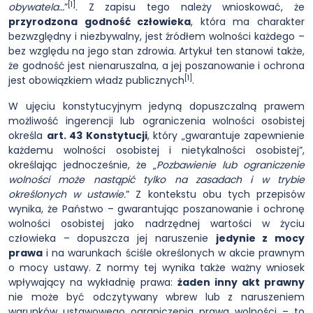
[1]
obywatela…
”
. Z zapisu tego należy wnioskować, że
przyrodzona godność człowieka
, która ma charakter
bezwzględny i niezbywalny, jest źródłem wolności każdego –
bez względu na jego stan zdrowia. Artykuł ten stanowi także,
że godność jest nienaruszalna, a jej poszanowanie i ochrona
[1]
jest obowiązkiem władz publicznych
.
W ujęciu konstytucyjnym jedyną dopuszczalną prawem
możliwość ingerencji lub ograniczenia wolności osobistej
określa
art. 43 Konstytucji
, który „gwarantuje zapewnienie
każdemu wolności osobistej i nietykalności osobistej”,
określając jednocześnie, że „
Pozbawienie lub ograniczenie
wolności może nastąpić tylko na zasadach i w trybie
określonych w ustawie.
” Z kontekstu obu tych przepisów
wynika, że Państwo – gwarantując poszanowanie i ochronę
wolności osobistej jako nadrzędnej wartości w życiu
człowieka – dopuszcza jej naruszenie
jedynie z mocy
prawa
i na warunkach ściśle określonych w akcie prawnym
o mocy ustawy. Z normy tej wynika także ważny wniosek
wpływający na wykładnię prawa:
żaden inny akt prawny
nie może być odczytywany wbrew lub z naruszeniem
warunków ustawowego ograniczenia prawa wolności – to