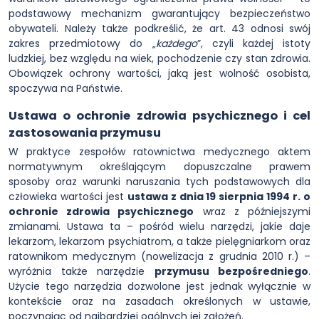
podstawowy mechanizm gwarantujący bezpieczeństwo
obywateli. Należy także podkreślić, że art. 43 odnosi swój
zakres przedmiotowy do „
każdego
”, czyli każdej istoty
ludzkiej, bez względu na wiek, pochodzenie czy stan zdrowia.
Obowiązek ochrony wartości, jaką jest wolność osobista,
spoczywa na Państwie.
Ustawa o ochronie zdrowia psychicznego i cel
zastosowania przymusu
W praktyce zespołów ratownictwa medycznego aktem
normatywnym określającym dopuszczalne prawem
sposoby oraz warunki naruszania tych podstawowych dla
człowieka wartości jest
ustawa z dnia 19 sierpnia 1994 r. o
ochronie zdrowia psychicznego
wraz z późniejszymi
zmianami. Ustawa ta – pośród wielu narzędzi, jakie daje
lekarzom, lekarzom psychiatrom, a także pielęgniarkom oraz
ratownikom medycznym (nowelizacja z grudnia 2010 r.) –
wyróżnia także narzędzie
przymusu bezpośredniego
.
Użycie tego narzędzia dozwolone jest jednak wyłącznie w
kontekście oraz na zasadach określonych w ustawie,
poczynając od najbardziej ogólnych jej założeń.