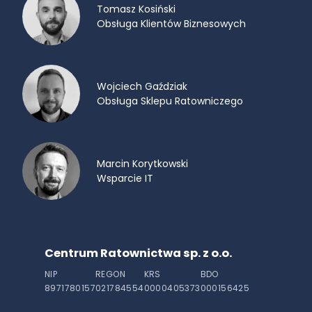
Tomasz Kosiński
Obsługa Klientów Biznesowych
Wojciech Gaździak
Obsługa Sklepu Ratowniczego
Marcin Korytkowski
Wsparcie IT
Centrum Ratownictwa sp. z o.o.
NIP
REGON
KRS
BDO
8971780157
021784554
0000405373
000156425