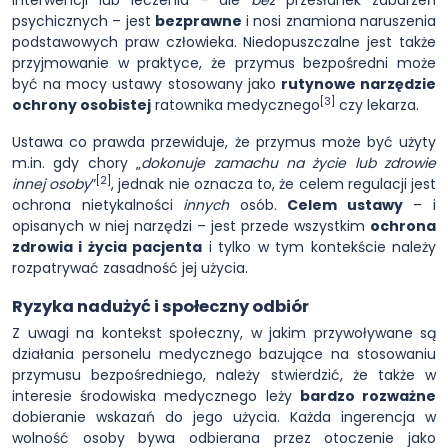
interwencji lub leczenia – ale
bez
przesłanek zaburzeń
psychicznych – jest
bezprawne
i nosi znamiona naruszenia
podstawowych praw człowieka. Niedopuszczalne jest także
przyjmowanie w praktyce, że przymus bezpośredni może
być na mocy ustawy stosowany jako
rutynowe narzędzie
[3]
ochrony osobistej
ratownika medycznego
czy lekarza.
Ustawa co prawda przewiduje, że przymus może być użyty
m.in. gdy chory „
dokonuje zamachu na życie lub zdrowie
[2]
innej osoby
”
, jednak nie oznacza to, że celem regulacji jest
ochrona nietykalności
innych
osób.
Celem ustawy
– i
opisanych w niej narzędzi – jest przede wszystkim
ochrona
zdrowia i życia pacjenta
i tylko w tym kontekście należy
rozpatrywać zasadność jej użycia.
Ryzyka nadużyć i społeczny odbiór
Z uwagi na kontekst społeczny, w jakim przywoływane są
działania personelu medycznego bazujące na stosowaniu
przymusu bezpośredniego, należy stwierdzić, że także w
interesie środowiska medycznego leży
bardzo rozważne
dobieranie wskazań do jego użycia. Każda ingerencja w
wolność osoby bywa odbierana przez otoczenie jako