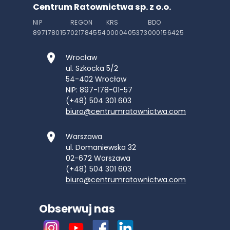
Centrum Ratownictwa sp. z o.o.
NIP
REGON
KRS
BDO
8971780157
021784554
0000405373
000156425
Wrocław
ul. Szkocka 5/2
54-402
Wrocław
NIP: 897-178-01-57
(+48) 504 301 603
biuro@centrumratownictwa.com
Warszawa
ul. Domaniewska 32
02-672
Warszawa
(+48) 504 301 603
biuro@centrumratownictwa.com
Obserwuj nas