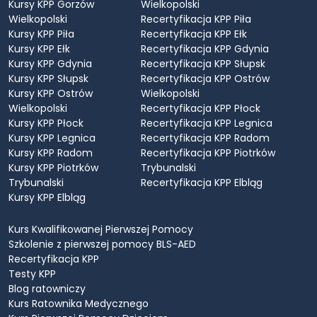
Kursy KPP Gorzów
Wielkopolski
Wielkopolski
Recertyfikacja KPP Piła
Kursy KPP Piła
Recertyfikacja KPP Ełk
Kursy KPP Ełk
Recertyfikacja KPP Gdynia
Kursy KPP Gdynia
Recertyfikacja KPP Słupsk
Kursy KPP Słupsk
Recertyfikacja KPP Ostrów
Kursy KPP Ostrów
Wielkopolski
Wielkopolski
Recertyfikacja KPP Płock
Kursy KPP Płock
Recertyfikacja KPP Legnica
Kursy KPP Legnica
Recertyfikacja KPP Radom
Kursy KPP Radom
Recertyfikacja KPP Piotrków
Kursy KPP Piotrków
Trybunalski
Trybunalski
Recertyfikacja KPP Elbląg
Kursy KPP Elbląg
Kurs Kwalifikowanej Pierwszej Pomocy
Szkolenie z pierwszej pomocy BLS-AED
Recertyfikacja KPP
Testy KPP
Blog ratowniczy
Kurs Ratownika Medycznego