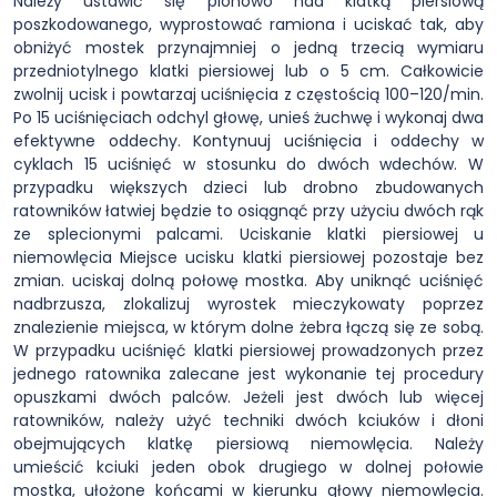
Należy ustawić się pionowo nad klatką piersiową
poszkodowanego, wyprostować ramiona i uciskać tak, aby
obniżyć mostek przynajmniej o jedną trzecią wymiaru
przedniotylnego klatki piersiowej lub o 5 cm. Całkowicie
zwolnij ucisk i powtarzaj uciśnięcia z częstością 100–120/min.
Po 15 uciśnięciach odchyl głowę, unieś żuchwę i wykonaj dwa
efektywne oddechy. Kontynuuj uciśnięcia i oddechy w
cyklach 15 uciśnięć w stosunku do dwóch wdechów. W
przypadku większych dzieci lub drobno zbudowanych
ratowników łatwiej będzie to osiągnąć przy użyciu dwóch rąk
ze splecionymi palcami. Uciskanie klatki piersiowej u
niemowlęcia Miejsce ucisku klatki piersiowej pozostaje bez
zmian. uciskaj dolną połowę mostka. Aby uniknąć uciśnięć
nadbrzusza, zlokalizuj wyrostek mieczykowaty poprzez
znalezienie miejsca, w którym dolne żebra łączą się ze sobą.
W przypadku uciśnięć klatki piersiowej prowadzonych przez
jednego ratownika zalecane jest wykonanie tej procedury
opuszkami dwóch palców. Jeżeli jest dwóch lub więcej
ratowników, należy użyć techniki dwóch kciuków i dłoni
obejmujących klatkę piersiową niemowlęcia. Należy
umieścić kciuki jeden obok drugiego w dolnej połowie
mostka, ułożone końcami w kierunku głowy niemowlęcia.