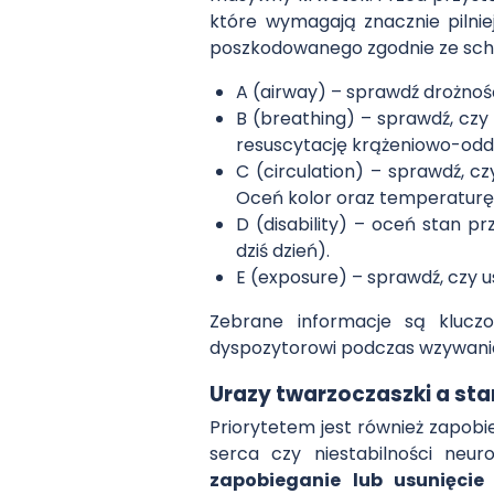
które wymagają znacznie pilnie
poszkodowanego zgodnie ze s
A (airway) – sprawdź drożno
B (breathing) – sprawdź, czy
resuscytację krążeniowo-od
C (circulation) – sprawdź, c
Oceń kolor oraz temperaturę
D (disability) – oceń stan pr
dziś dzień).
E (exposure) – sprawdź, czy u
Zebrane informacje są kluczo
dyspozytorowi podczas wzywani
Urazy twarzoczaszki a sta
Priorytetem jest również zapob
serca czy niestabilności neur
zapobieganie lub usunięcie