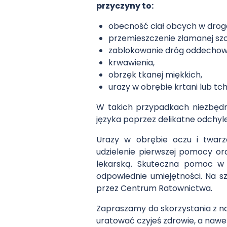
przyczyny to:
obecność ciał obcych w drog
przemieszczenie złamanej szcz
zablokowanie dróg oddechow
krwawienia,
obrzęk tkanej miękkich,
urazy w obrębie krtani lub tc
W takich przypadkach niezbędne 
języka poprzez delikatne odchyle
Urazy w obrębie oczu i twarz
udzielenie pierwszej pomocy ora
lekarską. Skuteczna pomoc w 
odpowiednie umiejętności. Na s
przez Centrum Ratownictwa.
Zapraszamy do skorzystania z na
uratować czyjeś zdrowie, a nawet