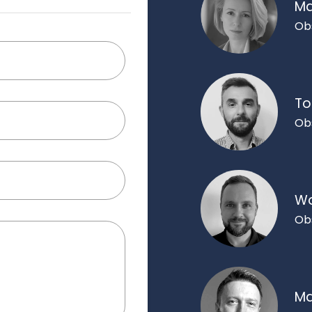
Ma
Ob
To
Ob
Wo
Ob
Ma