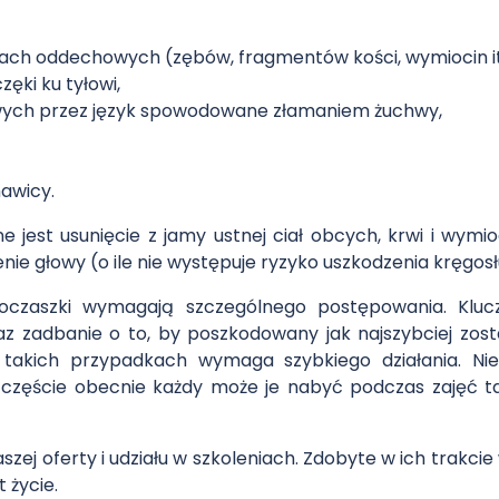
ach oddechowych (zębów, fragmentów kości, wymiocin it
ęki ku tyłowi,
ych przez język spowodowane złamaniem żuchwy,
hawicy.
jest usunięcie z jamy ustnej ciał obcych, krwi i wymi
nie głowy (o ile nie występuje ryzyko uszkodzenia kręgos
oczaszki wymagają szczególnego postępowania. Klucz
z zadbanie o to, by poszkodowany jak najszybciej zost
takich przypadkach wymaga szybkiego działania. Nie
zczęście obecnie każdy może je nabyć podczas zajęć t
szej oferty i udziału w szkoleniach. Zdobyte w ich trak
 życie.