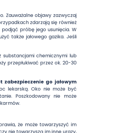
go. Zauważalne objawy zazwyczaj
 przypadkach zdarzają się również
a podjąć próbę jego usunięcia. W
żyć także jałowego gazika. Jeśli
z substancjami chemicznymi lub
ży przepłukiwać przez ok. 20-30
st zabezpieczenie go jałowym
oc lekarską. Oko nie może być
zytanie. Poszkodowany nie może
pokarmów.
sprawia, że może towarzyszyć im
zy nie towarzyszą im inne urazy,