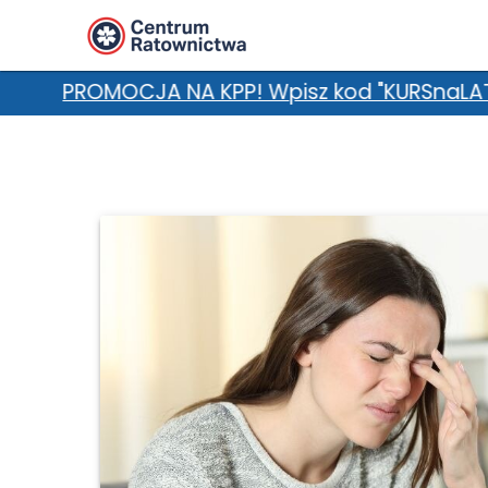
PP! Wpisz kod "KURSnaLATO" w uwagach i zgarnij