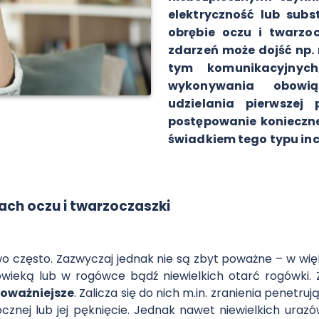
elektryczność lub sub
obrębie oczu i twarzoc
zdarzeń może dojść np.
tym komunikacyjnych
wykonywania obowi
udzielania pierwsze
postępowanie konieczne
świadkiem tego typu in
ach oczu i twarzoczaszki
o często. Zazwyczaj jednak nie są zbyt poważne – w wi
wieką lub w rogówce bądź niewielkich otarć rogówki. Z
poważniejsze
. Zalicza się do nich m.in. zranienia penetru
cznej lub jej pęknięcie. Jednak nawet niewielkich uraz