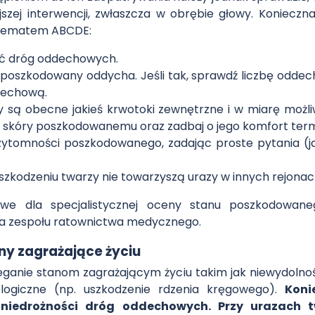
jszej interwencji, zwłaszcza w obrębie głowy. Konieczn
chematem ABCDE:
ść dróg oddechowych.
 poszkodowany oddycha. Jeśli tak, sprawdź liczbę oddechó
dechową.
zy są obecne jakieś krwotoki zewnętrzne i w miarę możl
 skóry poszkodowanemu oraz zadbaj o jego komfort term
zytomności poszkodowanego, zadając proste pytania (jak 
szkodzeniu twarzy nie towarzyszą urazy w innych rejonach
we dla specjalistycznej oceny stanu poszkodowane
a zespołu ratownictwa medycznego.
ny zagrażające życiu
ieganie stanom zagrażającym życiu takim jak niewydolno
ologiczne (np. uszkodzenie rdzenia kręgowego).
Koni
 niedrożności dróg oddechowych. Przy urazach tw