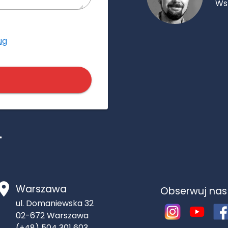
Ws
ug
.
Warszawa
Obserwuj nas
ul. Domaniewska 32
02-672
Warszawa
(+48) 504 301 603