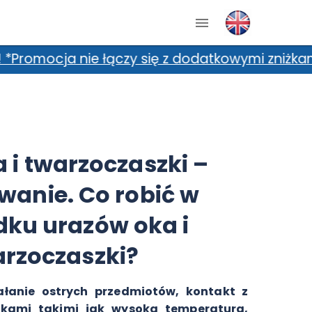
 się z dodatkowymi zniżkami, m.in. kartami zni
 i twarzoczaszki –
wanie. Co robić w
ku urazów oka i
rzoczaszki?
ałanie ostrych przedmiotów, kontakt z
ikami takimi jak wysoka temperatura,