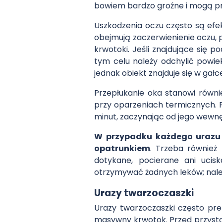
bowiem bardzo groźne i mogą pr
Uszkodzenia oczu często są efe
obejmują zaczerwienienie oczu, p
krwotoki. Jeśli znajdujące się 
tym celu należy odchylić powiek
jednak obiekt znajduje się w gał
Przepłukanie oka stanowi równ
przy oparzeniach termicznych. 
minut, zaczynając od jego wewn
W przypadku każdego urazu o
opatrunkiem
. Trzeba równie
dotykane, pocierane ani ucisk
otrzymywać żadnych leków; nale
Urazy twarzoczaszki
Urazy twarzoczaszki często pre
masywny krwotok. Przed przystąp