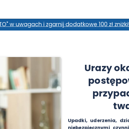
 dodatkowe 100 zł zniżki! *Promocja nie łączy
Urazy oka
postępo
przypad
twa
Upadki, uderzenia, dzi
niebezpiecznymi czynn