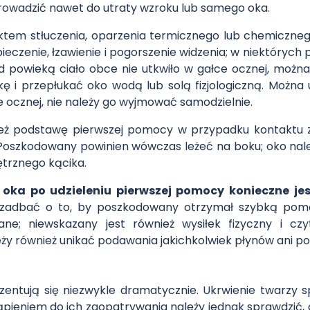
owadzić nawet do utraty wzroku lub samego oka.
ktem stłuczenia, oparzenia termicznego lub chemiczne
ieczenie, łzawienie i pogorszenie widzenia; w niektórych
pod powieką ciało obce nie utkwiło w gałce ocznej, możn
ę i przepłukać oko wodą lub solą fizjologiczną. Można u
ce ocznej, nie należy go wyjmować samodzielnie.
ież podstawę pierwszej pomocy w przypadku kontaktu 
Poszkodowany powinien wówczas leżeć na boku; oko nale
ętrznego kącika.
ka po udzieleniu pierwszej pomocy konieczne je
ż zadbać o to, by poszkodowany otrzymał szybką pom
ane; niewskazany jest również wysiłek fizyczny i c
ży również unikać podawania jakichkolwiek płynów ani 
zentują się niezwykle dramatycznie. Ukrwienie twarzy 
ieniem do ich zaopatrywania należy jednak sprawdzić, c