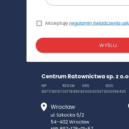
Akceptuję
regulamin świadczenia usł
WYŚLIJ
Centrum Ratownictwa sp. z o.o
NIP
REGON
KRS
BDO
8971780157
021784554
0000405373
000156425
Wrocław
ul. Szkocka 5/2
54-402
Wrocław
NIP: 897-178-01-57