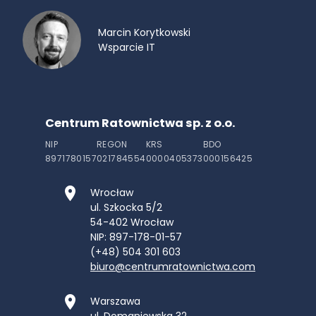
Marcin Korytkowski
Wsparcie IT
Centrum Ratownictwa sp. z o.o.
NIP
REGON
KRS
BDO
8971780157
021784554
0000405373
000156425
Wrocław
ul. Szkocka 5/2
54-402
Wrocław
NIP: 897-178-01-57
(+48) 504 301 603
biuro@centrumratownictwa.com
Warszawa