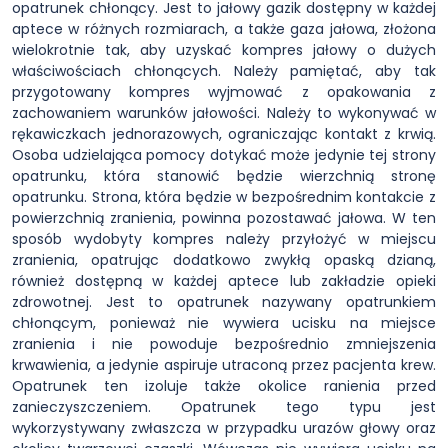
opatrunek chłonący. Jest to jałowy gazik dostępny w każdej
aptece w różnych rozmiarach, a także gaza jałowa, złożona
wielokrotnie tak, aby uzyskać kompres jałowy o dużych
właściwościach chłonących. Należy pamiętać, aby tak
przygotowany kompres wyjmować z opakowania z
zachowaniem warunków jałowości. Należy to wykonywać w
rękawiczkach jednorazowych, ograniczając kontakt z krwią.
Osoba udzielająca pomocy dotykać może jedynie tej strony
opatrunku, która stanowić będzie wierzchnią stronę
opatrunku. Strona, która będzie w bezpośrednim kontakcie z
powierzchnią zranienia, powinna pozostawać jałowa. W ten
sposób wydobyty kompres należy przyłożyć w miejscu
zranienia, opatrując dodatkowo zwykłą opaską dzianą,
również dostępną w każdej aptece lub zakładzie opieki
zdrowotnej. Jest to opatrunek nazywany opatrunkiem
chłonącym, ponieważ nie wywiera ucisku na miejsce
zranienia i nie powoduje bezpośrednio zmniejszenia
krwawienia, a jedynie aspiruje utraconą przez pacjenta krew.
Opatrunek ten izoluje także okolice ranienia przed
zanieczyszczeniem. Opatrunek tego typu jest
wykorzystywany zwłaszcza w przypadku urazów głowy oraz