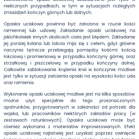
nielicznych przypadkach, w tym w sytuacjach rozległych
zmiażdżeń kończyn górnych lub dolnych.
Opaska uciskowa powinna być założona w rzucie kości
ramiennej lub udowej. Zakładanie opaski uciskowej na
jakichkolwiek innych okolicach ciała jest błędem. Zakładanie
jej poniżej kolana lub łokcia mija się z celem, gdyż główne
naczynia tętnicze przebiegają pomiędzy kośćmi: kością
łokciową i promieniową w przypadku kończyny górnej, oraz
strzałkową i piszczelową w przypadku kończyny dolnej.
Całkowite zablokowanie krążenia krwi w kończynie możliwe
jest tylko w sytuacji założenia opaski na wysokości kości uda
oraz ramienia.
Wykonanie opaski uciskowej możliwe jest na kilka sposobów:
można użyć specjalnie do tego przeznaczonych
opatrunków, przygotowanych w zależności od potrzeb dla
wojska, lub pracowników niektórych zakładów pracy (w
zestawach ratunkowych). Opaska uciskowa może być
również wykonana z materiałów improwizowanych. Efekt
opaski uciskowej najłatwiej jest uzyskać poprzez owinięcie