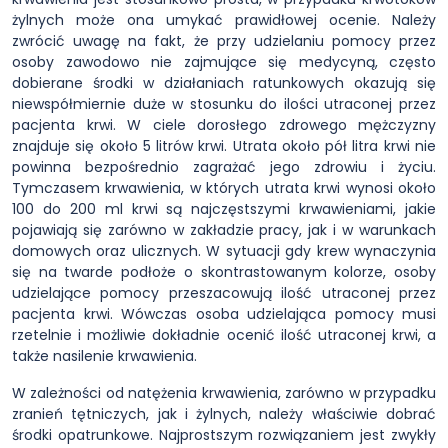
żylnych może ona umykać prawidłowej ocenie. Należy
zwrócić uwagę na fakt, że przy udzielaniu pomocy przez
osoby zawodowo nie zajmujące się medycyną, często
dobierane środki w działaniach ratunkowych okazują się
niewspółmiernie duże w stosunku do ilości utraconej przez
pacjenta krwi. W ciele dorosłego zdrowego mężczyzny
znajduje się około 5 litrów krwi. Utrata około pół litra krwi nie
powinna bezpośrednio zagrażać jego zdrowiu i życiu.
Tymczasem krwawienia, w których utrata krwi wynosi około
100 do 200 ml krwi są najczęstszymi krwawieniami, jakie
pojawiają się zarówno w zakładzie pracy, jak i w warunkach
domowych oraz ulicznych. W sytuacji gdy krew wynaczynia
się na twarde podłoże o skontrastowanym kolorze, osoby
udzielające pomocy przeszacowują ilość utraconej przez
pacjenta krwi. Wówczas osoba udzielająca pomocy musi
rzetelnie i możliwie dokładnie ocenić ilość utraconej krwi, a
także nasilenie krwawienia.
W zależności od natężenia krwawienia, zarówno w przypadku
zranień tętniczych, jak i żylnych, należy właściwie dobrać
środki opatrunkowe. Najprostszym rozwiązaniem jest zwykły