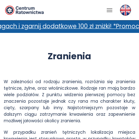
ij dodatkowe 100 zł zniżki! *Promocja nie łąc
Zranienia
W zależności od rodzaju zranienia, rozróżnia się zranienia
tętnicze, żylne, oraz włośniczkowe. Rodzaje ran mają bardzo
wiele podziałów. Z punktu widzenia pierwszej pomocy bez
znaczenia pozostaje jednak czy rana ma charakter kłuty,
cięty, szarpany lub inny. Najistotniejszym pozostaje w
dalszym ciągu zatrzymanie krwawienia oraz zapewnienie
możliwej jałowości okolicy zranienia.
W przypadku zranień tętniczych lokalizacja miejsca
krwawienia jest stosunkowo prosta, w przypadku krwotoków