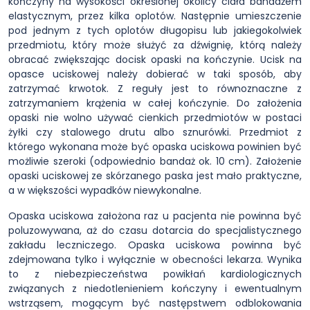
kończyny na wysokości określonej okolicy ciała bandażem
elastycznym, przez kilka oplotów. Następnie umieszczenie
pod jednym z tych oplotów długopisu lub jakiegokolwiek
przedmiotu, który może służyć za dźwignię, którą należy
obracać zwiększając docisk opaski na kończynie. Ucisk na
opasce uciskowej należy dobierać w taki sposób, aby
zatrzymać krwotok. Z reguły jest to równoznaczne z
zatrzymaniem krążenia w całej kończynie. Do założenia
opaski nie wolno używać cienkich przedmiotów w postaci
żyłki czy stalowego drutu albo sznurówki. Przedmiot z
którego wykonana może być opaska uciskowa powinien być
możliwie szeroki (odpowiednio bandaż ok. 10 cm). Założenie
opaski uciskowej ze skórzanego paska jest mało praktyczne,
a w większości wypadków niewykonalne.
Opaska uciskowa założona raz u pacjenta nie powinna być
poluzowywana, aż do czasu dotarcia do specjalistycznego
zakładu leczniczego. Opaska uciskowa powinna być
zdejmowana tylko i wyłącznie w obecności lekarza. Wynika
to z niebezpieczeństwa powikłań kardiologicznych
związanych z niedotlenieniem kończyny i ewentualnym
wstrząsem, mogącym być następstwem odblokowania