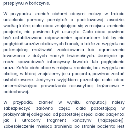
przepływu w kończynie.
W przypadku zranień ciałami obcymi należy w trakcie
udzielania pomocy pamiętać o podstawowej zasadzie,
według której ciało obce znajdujące się w miejscu zranienia
pacjenta, nie powinno być usunięte. Ciało obce powinno
być ustabilizowane odpowiednim opatrunkiem tak by nie
pogłębiać urazów okolicznych tkanek, a także ze względu na
potencjalną możliwość zablokowania lub ograniczenia
krwawienia z dużych naczyń krwionośnych. Usunięcie go
może spowodować intensywny krwotok lub pogłębienie
urazu. Każde ciało obce w miejscu zranienia, bez względu na
okolicę, w której znajdziemy je u pacjenta, powinno zostać
ustabilizowane. Jedynym wyjątkiem pozostaje ciało obce
uniemożliwiające prowadzenie resuscytacji krążeniowo –
oddechowej.
W przypadku zranień w wyniku amputacji należy
zabezpieczyć zarówno część ciała pozostającą w
proksymalnej odległości od pozostałej części ciała pacjenta,
jak i utracony fragment kończyny (najczęściej).
Zabezpieczenie miejsca zranienia po stronie pacjenta jest