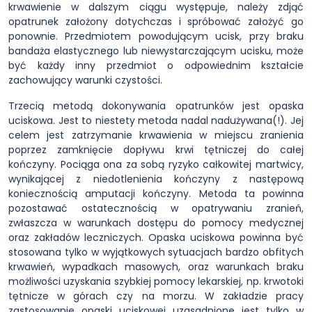
krwawienie w dalszym ciągu występuje, należy zdjąć
opatrunek założony dotychczas i spróbować założyć go
ponownie. Przedmiotem powodującym ucisk, przy braku
bandaża elastycznego lub niewystarczającym ucisku, może
być każdy inny przedmiot o odpowiednim kształcie
zachowujący warunki czystości.
Trzecią metodą dokonywania opatrunków jest opaska
uciskowa. Jest to niestety metoda nadal nadużywana(!). Jej
celem jest zatrzymanie krwawienia w miejscu zranienia
poprzez zamknięcie dopływu krwi tętniczej do całej
kończyny. Pociąga ona za sobą ryzyko całkowitej martwicy,
wynikającej z niedotlenienia kończyny z następową
koniecznością amputacji kończyny. Metoda ta powinna
pozostawać ostatecznością w opatrywaniu zranień,
zwłaszcza w warunkach dostępu do pomocy medycznej
oraz zakładów leczniczych. Opaska uciskowa powinna być
stosowana tylko w wyjątkowych sytuacjach bardzo obfitych
krwawień, wypadkach masowych, oraz warunkach braku
możliwości uzyskania szybkiej pomocy lekarskiej, np. krwotoki
tętnicze w górach czy na morzu. W zakładzie pracy
zastosowanie opaski uciskowej uzasadnione jest tylko w