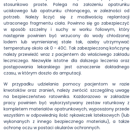
stosunkowo proste. Polega na założeniu opatrunku
uciskowego lub opatrunku chłonącego, w zależności od
potrzeb. Należy liczyć się z możliwością replantacji
utraconego fragmentu ciała. Powinno się go zabezpieczyć
w sposób szczelny i suchy w worku foliowym, który
następnie powinien być wrzucony do wody chłodzonej
lodem lub wymienianej stale tak, ażeby utrzymywać
temperaturę około ok 0 - 40C. Tak zabezpieczoną kończynę
należy przewieźć wraz z pacjentem do właściwego zakładu
leczniczego. Niezwykle istotne dla dalszego leczenia oraz
postępowania lekarskiego jest oznaczenie dokładnego
czasu, w którym doszło do amputacji.
W przypadku udzielania pomocy pacjentom w razie
krwotoków oraz zranień, należy zwrócić szczególną uwagę
na bezpieczeństwo ratownika. Każdorazowo w zakładzie
pracy powinien być wykorzystywany zestaw ratunkowy z
kompletem materiałów opatrunkowych, wyposażony przede
wszystkim w odpowiednią ilość rękawiczek lateksowych (lub
wykonanych z innego bezpiecznego materiału), a także
ochronę oczu w postaci okularów ochronnych.