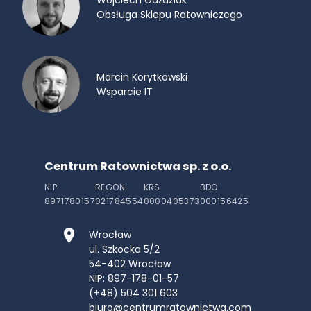
Obsługa Sklepu Ratowniczego
Marcin Korytkowski
Wsparcie IT
Centrum Ratownictwa sp. z o.o.
NIP
REGON
KRS
BDO
8971780157
021784554
0000405373
000156425
Wrocław
ul. Szkocka 5/2
54-402
Wrocław
NIP: 897-178-01-57
(+48) 504 301 603
biuro@centrumratownictwa.com