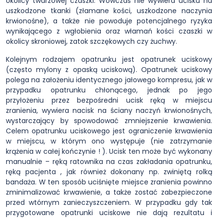
okolicy twarzowej czaszki. Wówczas nie wywiera ucisku na
uszkodzone tkanki (złamane kości, uszkodzone naczynia
krwionośne), a także nie powoduje potencjalnego ryzyka
wynikającego z wgłobienia oraz włamań kości czaszki w
okolicy skroniowej, zatok szczękowych czy żuchwy.
Kolejnym rodzajem opatrunku jest opatrunek uciskowy
(często mylony z opaską uciskową). Opatrunek uciskowy
polega na założeniu identycznego jałowego kompresu, jak w
przypadku opatrunku chłonącego, jednak po jego
przyłożeniu przez bezpośredni ucisk ręką w miejscu
zranienia, wywiera nacisk na ściany naczyń krwionośnych,
wystarczający by spowodować zmniejszenie krwawienia.
Celem opatrunku uciskowego jest ograniczenie krwawienia
w miejscu, w którym ono występuje (nie zatrzymanie
krążenia w całej kończynie ! ). Ucisk ten może być wykonany
manualnie – ręką ratownika na czas zakładania opatrunku,
ręką pacjenta , jak również dokonany np. zwiniętą rolką
bandaża. W ten sposób uciśnięte miejsce zranienia powinno
zminimalizować krwawienie, a także zostać zabezpieczone
przed wtórnym zanieczyszczeniem. W przypadku gdy tak
przygotowane opatrunki uciskowe nie dają rezultatu i