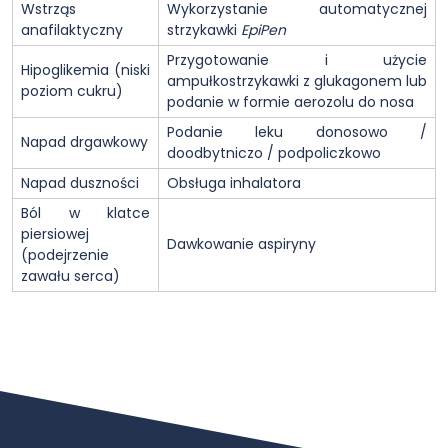
Wstrząs
Wykorzystanie automatycznej
anafilaktyczny
strzykawki
EpiPen
Przygotowanie i użycie
Hipoglikemia (niski
ampułkostrzykawki z glukagonem lub
poziom cukru)
podanie w formie aerozolu do nosa
Podanie leku donosowo /
Napad drgawkowy
doodbytniczo / podpoliczkowo
Napad duszności
Obsługa inhalatora
Ból w klatce
piersiowej
Dawkowanie aspiryny
(podejrzenie
zawału serca)