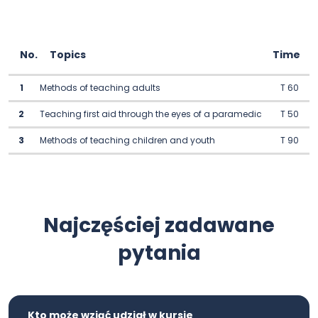
No.
Topics
Time
1
Methods of teaching adults
T 60
2
Teaching first aid through the eyes of a paramedic
T 50
3
Methods of teaching children and youth
T 90
Najczęściej zadawane
pytania
Kto może wziąć udział w kursie