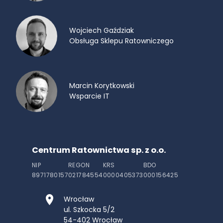
Wojciech Gaździak
Obsługa Sklepu Ratowniczego
Marcin Korytkowski
Wsparcie IT
Centrum Ratownictwa sp. z o.o.
NIP
REGON
KRS
BDO
8971780157
021784554
0000405373
000156425
Wrocław
ul. Szkocka 5/2
54-402
Wrocław