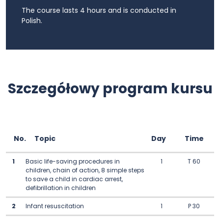
The course lasts 4 hours and is conducted in
Polish.
Szczegółowy program kursu
No.
Topic
Day
Time
1
Basic life-saving procedures in
1
T 60
children, chain of action, 8 simple steps
to save a child in cardiac arrest,
defibrillation in children
2
Infant resuscitation
1
P 30