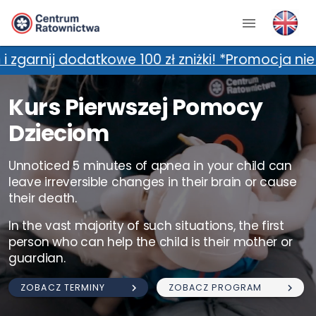
owe 100 zł zniżki! *Promocja nie łączy się z d
Kurs Pierwszej Pomocy
Dzieciom
Unnoticed 5 minutes of apnea in your child can
leave irreversible changes in their brain or cause
their death.
In the vast majority of such situations, the first
person who can help the child is their mother or
guardian.
ZOBACZ TERMINY
ZOBACZ PROGRAM