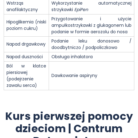
Wstrząs
Wykorzystanie automatycznej
anafilaktyczny
strzykawki
EpiPen
Przygotowanie i użycie
Hipoglikemia (niski
ampułkostrzykawki z glukagonem lub
poziom cukru)
podanie w formie aerozolu do nosa
Podanie leku donosowo /
Napad drgawkowy
doodbytniczo / podpoliczkowo
Napad duszności
Obsługa inhalatora
Ból w klatce
piersiowej
Dawkowanie aspiryny
(podejrzenie
zawału serca)
Kurs pierwszej pomocy
dzieciom | Centrum