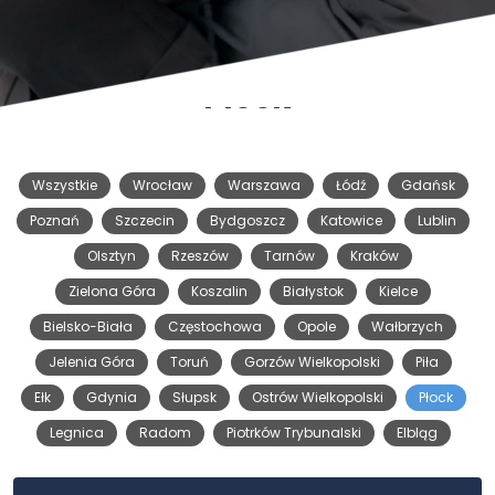
Płock
Wszystkie
Wrocław
Warszawa
Łódź
Gdańsk
Poznań
Szczecin
Bydgoszcz
Katowice
Lublin
Olsztyn
Rzeszów
Tarnów
Kraków
Zielona Góra
Koszalin
Białystok
Kielce
Bielsko-Biała
Częstochowa
Opole
Wałbrzych
Jelenia Góra
Toruń
Gorzów Wielkopolski
Piła
Ełk
Gdynia
Słupsk
Ostrów Wielkopolski
Płock
Legnica
Radom
Piotrków Trybunalski
Elbląg