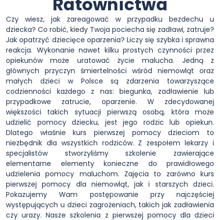
Ratownictwa
Czy wiesz, jak zareagować w przypadku bezdechu u
dziecka? Co robić, kiedy Twoja pociecha się zadławi, zatruje?
Jak opatrzyć dziecięce oparzenia? Liczy się szybka i sprawna
reakcja. Wykonanie nawet kilku prostych czynności przez
opiekunów może uratować życie malucha. Jedną z
głównych przyczyn śmiertelności wśród niemowląt oraz
małych dzieci w Polsce są zdarzenia towarzyszące
codzienności każdego z nas: biegunka, zadławienie lub
przypadkowe zatrucie, oparzenie. W zdecydowanej
większości takich sytuacji pierwszą osobą, która może
udzielić pomocy dziecku, jest jego rodzic lub opiekun.
Dlatego właśnie kurs pierwszej pomocy dzieciom to
niezbędnik dla wszystkich rodziców. Z zespołem lekarzy i
specjalistów stworzyliśmy szkolenie zawierające
elementarne elementy konieczne do prawidłowego
udzielenia pomocy maluchom. Zajęcia to zarówno kurs
pierwszej pomocy dla niemowląt, jak i starszych dzieci.
Pokazujemy Wam postępowanie przy najczęściej
występujących u dzieci zagrożeniach, takich jak zadławienia
czy urazy. Nasze szkolenia z pierwszej pomocy dla dzieci