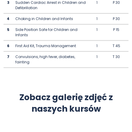
3
Sudden Cardiac Arrest in Children and
1
P 30
Defibrillation
4
Choking in Children and Infants
1
P 30
5
Side Position Safe for Children and
1
P 15
Infants
6
First Aid Kit, Trauma Management
1
T 45
7
Convulsions, high fever, diabetes,
1
T 30
fainting
Zobacz galerię zdjęć z
naszych kursów