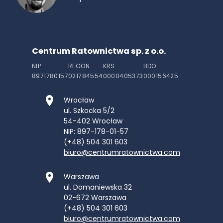
Centrum Ratownictwa sp. z o.o.
NIP
REGON
KRS
BDO
8971780157
021784554
0000405373
000156425
Wrocław
ul. Szkocka 5/2
54-402
Wrocław
NIP: 897-178-01-57
(+48) 504 301 603
biuro@centrumratownictwa.com
Warszawa
ul. Domaniewska 32
02-672
Warszawa
(+48) 504 301 603
biuro@centrumratownictwa.com