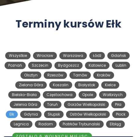
Terminy kursów Ełk
Wszystkie
Wrocław
Warszawa
Łódź
Gdańsk
Poznań
Szczecin
Bydgoszcz
Katowice
Lublin
Olsztyn
Rzeszów
Tarnów
Kraków
Zielona Góra
Koszalin
Białystok
Kielce
Bielsko-Biała
Częstochowa
Opole
Wałbrzych
Jelenia Góra
Toruń
Gorzów Wielkopolski
Piła
Ełk
Gdynia
Słupsk
Ostrów Wielkopolski
Płock
Legnica
Radom
Piotrków Trybunalski
Elbląg
ZOSTAŁO 6 WOLNYCH MIEJSC