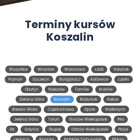
Terminy kursów
Koszalin
Wszystkie
Wrocław
Warszawa
Łódź
Gdańsk
Poznań
Szczecin
Bydgoszcz
Katowice
Lublin
Olsztyn
Rzeszów
Tarnów
Kraków
Zielona Góra
Koszalin
Białystok
Kielce
Bielsko-Biała
Częstochowa
Opole
Wałbrzych
Jelenia Góra
Toruń
Gorzów Wielkopolski
Piła
Ełk
Gdynia
Słupsk
Ostrów Wielkopolski
Płock
Legnica
Radom
Piotrków Trybunalski
Elbląg