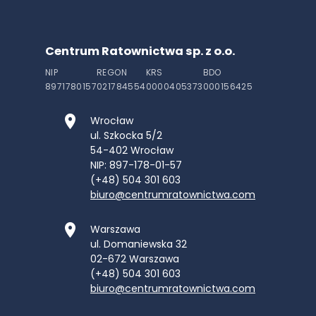
Centrum Ratownictwa sp. z o.o.
NIP
REGON
KRS
BDO
8971780157
021784554
0000405373
000156425
Wrocław
ul. Szkocka 5/2
54-402
Wrocław
NIP: 897-178-01-57
(+48) 504 301 603
biuro@centrumratownictwa.com
Warszawa
ul. Domaniewska 32
02-672
Warszawa
(+48) 504 301 603
biuro@centrumratownictwa.com