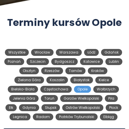
Terminy kursów Opole
Wszystkie
Wrocław
Warszawa
Łódź
Gdańsk
Poznań
Szczecin
Bydgoszcz
Katowice
Lublin
Olsztyn
Rzeszów
Tarnów
Kraków
Zielona Góra
Koszalin
Białystok
Kielce
Bielsko-Biała
Częstochowa
Opole
Wałbrzych
Jelenia Góra
Toruń
Gorzów Wielkopolski
Piła
Ełk
Gdynia
Słupsk
Ostrów Wielkopolski
Płock
Legnica
Radom
Piotrków Trybunalski
Elbląg