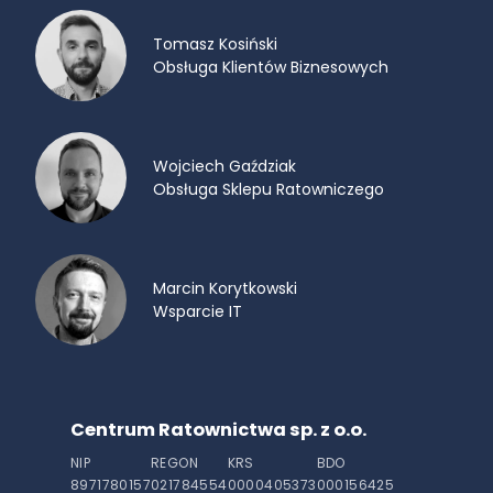
Tomasz Kosiński
Obsługa Klientów Biznesowych
Wojciech Gaździak
Obsługa Sklepu Ratowniczego
Marcin Korytkowski
Wsparcie IT
Centrum Ratownictwa sp. z o.o.
NIP
REGON
KRS
BDO
8971780157
021784554
0000405373
000156425