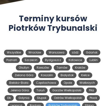
Terminy kursów
Piotrków Trybunalski
Wszystkie
Wrocław
Warszawa
Łódź
Gdańsk
Poznań
Szczecin
Bydgoszcz
Katowice
Lublin
Olsztyn
Rzeszów
Tarnów
Kraków
Zielona Góra
Koszalin
Białystok
Kielce
Bielsko-Biała
Częstochowa
Opole
Wałbrzych
Jelenia Góra
Toruń
Gorzów Wielkopolski
Piła
Ełk
Gdynia
Słupsk
Ostrów Wielkopolski
Płock
Legnica
Radom
Piotrków Trybunalski
Elbląg