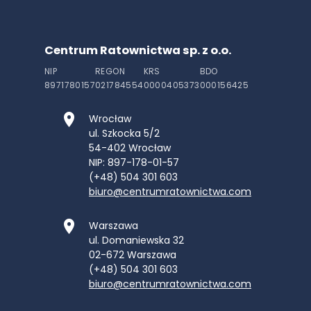
Centrum Ratownictwa sp. z o.o.
NIP
REGON
KRS
BDO
8971780157
021784554
0000405373
000156425
Wrocław
ul. Szkocka 5/2
54-402
Wrocław
NIP: 897-178-01-57
(+48) 504 301 603
biuro@centrumratownictwa.com
Warszawa
ul. Domaniewska 32
02-672
Warszawa
(+48) 504 301 603
biuro@centrumratownictwa.com