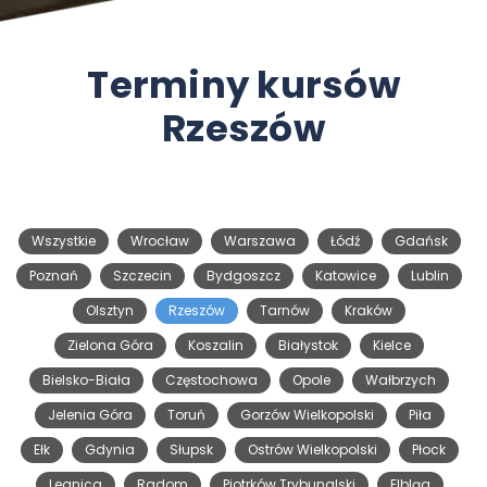
Terminy kursów
Rzeszów
Wszystkie
Wrocław
Warszawa
Łódź
Gdańsk
Poznań
Szczecin
Bydgoszcz
Katowice
Lublin
Olsztyn
Rzeszów
Tarnów
Kraków
Zielona Góra
Koszalin
Białystok
Kielce
Bielsko-Biała
Częstochowa
Opole
Wałbrzych
Jelenia Góra
Toruń
Gorzów Wielkopolski
Piła
Ełk
Gdynia
Słupsk
Ostrów Wielkopolski
Płock
Legnica
Radom
Piotrków Trybunalski
Elbląg