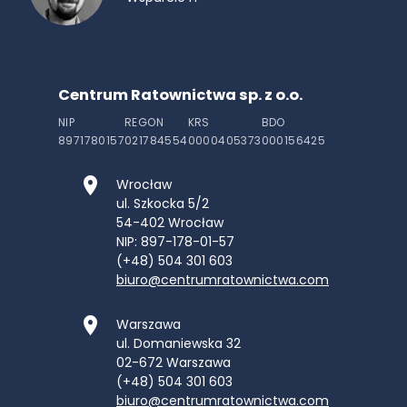
Centrum Ratownictwa sp. z o.o.
NIP
REGON
KRS
BDO
8971780157
021784554
0000405373
000156425
Wrocław
ul. Szkocka 5/2
54-402
Wrocław
NIP: 897-178-01-57
(+48) 504 301 603
biuro@centrumratownictwa.com
Warszawa
ul. Domaniewska 32
02-672
Warszawa
(+48) 504 301 603
biuro@centrumratownictwa.com