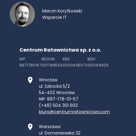
Marcin Korytkowski
Wsparcie IT
Centrum Ratownictwa sp. z o.o.
NIP
REGON
KRS
BDO
8971780157
021784554
0000405373
000156425
Wrocław
ul. Szkocka 5/2
54-402
Wrocław
NIP: 897-178-01-57
(+48) 504 301 603
biuro@centrumratownictwa.com
Warszawa
ul. Domaniewska 32