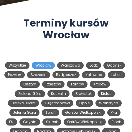
Terminy kursów
Wrocław
Wszystkie
Wrocław
Warszawa
Łódź
Gdańsk
Poznań
Szczecin
Bydgoszcz
Katowice
Lublin
Olsztyn
Rzeszów
Tarnów
Kraków
Zielona Góra
Koszalin
Białystok
Kielce
Bielsko-Biała
Częstochowa
Opole
Wałbrzych
Jelenia Góra
Toruń
Gorzów Wielkopolski
Piła
Ełk
Gdynia
Słupsk
Ostrów Wielkopolski
Płock
Legnica
Radom
Piotrków Trybunalski
Elbląg