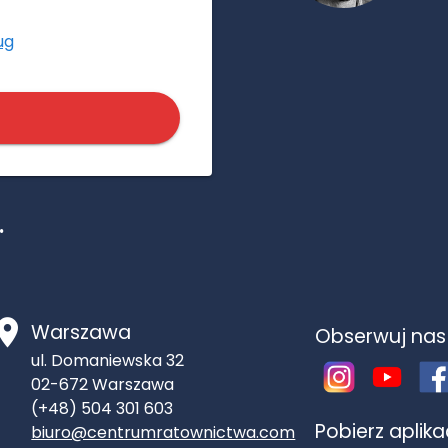
ug
.
Warszawa
Obserwuj nas
ul. Domaniewska 32
02-672
Warszawa
(+48) 504 301 603
Pobierz aplik
biuro@centrumratownictwa.com