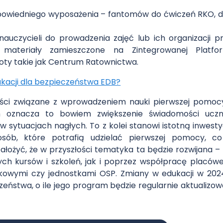
owiedniego wyposażenia – fantomów do ćwiczeń RKO, de
nauczycieli do prowadzenia zajęć lub ich organizacji
k materiały zamieszczone na Zintegrowanej Platfo
ty takie jak Centrum Ratownictwa.
kacji dla bezpieczeństwa EDB?
ści związane z wprowadzeniem nauki pierwszej pomo
im oznacza to bowiem zwiększenie świadomości uczn
w sytuacjach nagłych. To z kolei stanowi istotną inwest
sób, które potrafią udzielać pierwszej pomocy, co
założyć, że w przyszłości tematyka ta będzie rozwijana
ch kursów i szkoleń, jak i poprzez współpracę placówe
kowymi czy jednostkami OSP. Zmiany w edukacji w 202
zeństwa, o ile jego program będzie regularnie aktuali