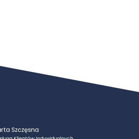
rta Szczęsna
sługa Klientów Indywidualnych