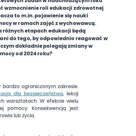
rytetowych zadań w nadchodzącym roku
 wzmocnienie roli edukacji zdrowotnej
acza to m.in. pojawienie się nauki
omocy w ramach zajęć z wychowawcą.
a różnych etapach edukacji będą
ni do tego, by odpowiednio reagować w
czym dokładnie polegają zmiany w
pomocy od 2024 roku?
w bardzo ograniczonym zakresie.
kacja dla bezpieczeństwa
, lekcji
h warsztatach. W efekcie wielu
zej pomocy. Konsekwencją jest
wia lub życia.