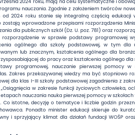
 września 2024 roku, mają na celu systematyczne i obow
rogramu nauczania. Zgodnie z założeniem twórców noweli
od 2024 roku stanie się integralną częścią edukacj
zostają wprowadzone przepisami rozporządzenia Ministr
a dla publicznych szkół (Dz. U. poz. 781) oraz rozporząd
o rozporządzenie w sprawie podstawy programowej w
enia ogólnego dla szkoły podstawowej, w tym dla 
owanym lub znacznym, kształcenia ogólnego dla branżowe
zysposabiającej do pracy oraz kształcenia ogólnego dla sz
stawy programowej, nauczanie pierwszej pomocy w 
klas. Zakres przekazywanej wiedzy ma być stopniowo r
ej dla klas I-III szkoły podstawowej zagadnienia z za
Osiągnięcia w zakresie funkcji życiowych człowieka, o
ch etapach nauczania nauka pierwszej pomocy w szkołach
Co istotne, decyzję o tematyce i liczbie godzin przez
awca. Ponadto minister edukacji skieruje do kurato
wny i sprzyjający klimat dla działań fundacji WOŚP or