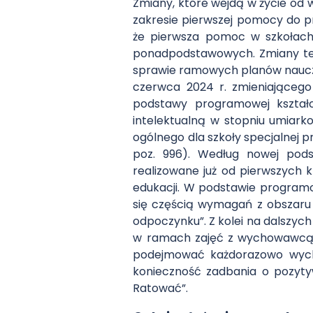
Zmiany, które wejdą w życie od
zakresie pierwszej pomocy do p
że pierwsza pomoc w szkołach 
ponadpodstawowych. Zmiany te 
sprawie ramowych planów nauczani
czerwca 2024 r. zmieniająceg
podstawy programowej kształc
intelektualną w stopniu umiark
ogólnego dla szkoły specjalnej pr
poz. 996). Według nowej pod
realizowane już od pierwszych 
edukacji. W podstawie programow
się częścią wymagań z obszaru „
odpoczynku”. Z kolei na dalszy
w ramach zajęć z wychowawcą. 
podejmować każdorazowo wychow
konieczność zadbania o pozyty
Ratować”.