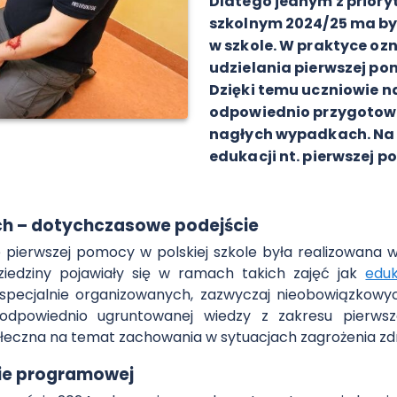
Dlatego jednym z prio
szkolnym 2024/25 ma być
w szkole. W praktyce ozn
udzielania pierwszej p
Dzięki temu uczniowie n
odpowiednio przygotowa
nagłych wypadkach. Na 
edukacji nt. pierwszej 
ch – dotychczasowe podejście
e pierwszej pomocy w polskiej szkole była realizowana 
dziedziny pojawiały się w ramach takich zajęć jak
edu
specjalnie organizowanych, zazwyczaj nieobowiązkowyc
odpowiednio ugruntowanej wiedzy z zakresu pierws
eczna na temat zachowania w sytuacjach zagrożenia zdro
ie programowej