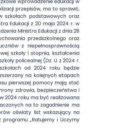
iązkowe wprowadzenie edukacji w
zacji przepisów, ma to sprawić,
i w szkołach podstawowych oraz
a Edukacji z 20 maja 2024 r. w
zenia Ministra Edukacji z dnia 28
ychowania przedszkolnego oraz
uczniów z niepełnosprawnością
j szkoły I stopnia, kształcenia
koły policealnej (Dz. U. z 2024 r.
szkołach od 2024 roku będzie
ozszerzany na kolejnych etapach
kresu pierwszej pomocy mają stać
chrony zdrowia, bezpieczeństwa i
 w 2024 roku ma być realizowana
naczonych na to zagadnienie ma
rów oświaty list wskazujący na
az programu „Ratujemy i Uczymy