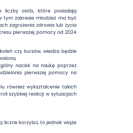
 liczby osób, które posiadają
 w tym zakresie młodzież ma być
ch zagrożenia zdrowia lub życia
 zakresu pierwszej pomocy od 2024
koleń czy kursów, wiedza będzie
walona,
ególny nacisk na naukę poprzez
 udzielania pierwszej pomocy na
u również wykształcenie takich
li szybkiej reakcji w sytuacjach
iczne korzyści, to jednak wiąże