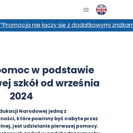
się z dodatkowymi zniżkami, m.in. kartami zniż
pomoc w podstawie
j szkół od września
2024
dukacji Narodowej jedną z
ności, które powinny być nabyte przez
lnej, jest udzielanie pierwszej pomocy.