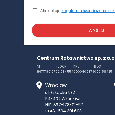
Akceptuję
regulamin świadczenia usł
WYŚLIJ
Centrum Ratownictwa sp. z o.o
NIP
REGON
KRS
BDO
8971780157
021784554
0000405373
000156425
Wrocław
ul. Szkocka 5/2
54-402
Wrocław
NIP: 897-178-01-57
(+48) 504 301 603