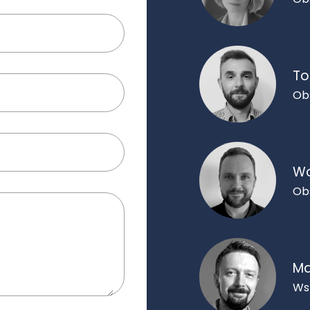
To
Ob
Wo
Ob
Ma
Ws