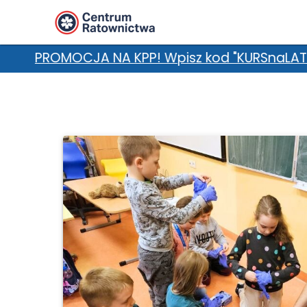
P! Wpisz kod "KURSnaLATO" w uwagach i zgarnij 