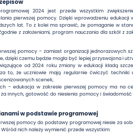
rzepisów
rogramowej 2024 jest przede wszystkim zwiększenie
elania pierwszej pomocy. Dzięki wprowadzeniu edukacji
zych lat. To z kolei ma sprawić, że pomaganie w stana
e. Zgodnie z założeniami, program nauczania dla szkół z
rwszej pomocy – zamiast organizacji jednorazowych sz
 dzięki czemu będzie mogła być lepiej przyswojona i utr
wiązujące od 2024 roku zmiany w edukacji kładą szcz
za to, że uczniowie mają regularnie ćwiczyć techniki
scenizowanych scenek,
ch – edukacja w zakresie pierwszej pomocy ma na cel
za innych, gotowość do niesienia pomocy i świadomość ro
ianami w podstawie programowej
rwszej pomocy do podstawy programowej niesie za sobą l
 Wśród nich należy wymienić przede wszystkim: