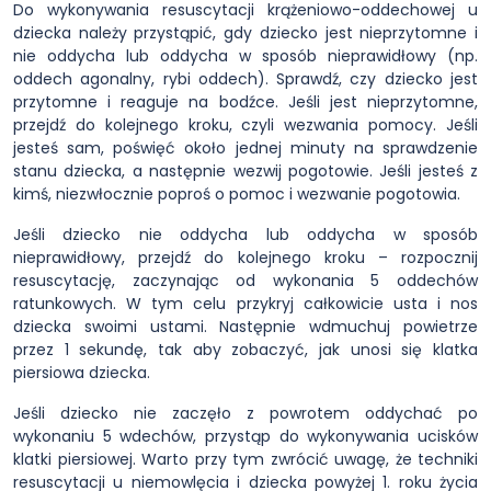
Do wykonywania resuscytacji krążeniowo-oddechowej u
dziecka należy przystąpić, gdy dziecko jest nieprzytomne i
nie oddycha lub oddycha w sposób nieprawidłowy (np.
oddech agonalny, rybi oddech). Sprawdź, czy dziecko jest
przytomne i reaguje na bodźce. Jeśli jest nieprzytomne,
przejdź do kolejnego kroku, czyli wezwania pomocy. Jeśli
jesteś sam, poświęć około jednej minuty na sprawdzenie
stanu dziecka, a następnie wezwij pogotowie. Jeśli jesteś z
kimś, niezwłocznie poproś o pomoc i wezwanie pogotowia.
Jeśli dziecko nie oddycha lub oddycha w sposób
nieprawidłowy, przejdź do kolejnego kroku – rozpocznij
resuscytację, zaczynając od wykonania 5 oddechów
ratunkowych. W tym celu przykryj całkowicie usta i nos
dziecka swoimi ustami. Następnie wdmuchuj powietrze
przez 1 sekundę, tak aby zobaczyć, jak unosi się klatka
piersiowa dziecka.
Jeśli dziecko nie zaczęło z powrotem oddychać po
wykonaniu 5 wdechów, przystąp do wykonywania ucisków
klatki piersiowej. Warto przy tym zwrócić uwagę, że techniki
resuscytacji u niemowlęcia i dziecka powyżej 1. roku życia