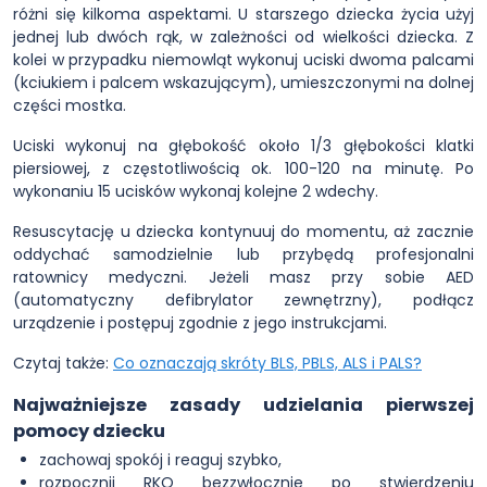
różni się kilkoma aspektami. U starszego dziecka życia użyj
jednej lub dwóch rąk, w zależności od wielkości dziecka. Z
kolei w przypadku niemowląt wykonuj uciski dwoma palcami
(kciukiem i palcem wskazującym), umieszczonymi na dolnej
części mostka.
Uciski wykonuj na głębokość około 1/3 głębokości klatki
piersiowej, z częstotliwością ok. 100-120 na minutę. Po
wykonaniu 15 ucisków wykonaj kolejne 2 wdechy.
Resuscytację u dziecka kontynuuj do momentu, aż zacznie
oddychać samodzielnie lub przybędą profesjonalni
ratownicy medyczni. Jeżeli masz przy sobie AED
(automatyczny defibrylator zewnętrzny), podłącz
urządzenie i postępuj zgodnie z jego instrukcjami.
Czytaj także:
Co oznaczają skróty BLS, PBLS, ALS i PALS?
Najważniejsze zasady udzielania pierwszej
pomocy dziecku
zachowaj spokój i reaguj szybko,
rozpocznij RKO bezzwłocznie po stwierdzeniu