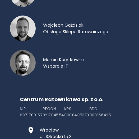
Wojciech Gaździak
Obsługa Sklepu Ratowniczego
Marcin Korytkowski
Wsparcie IT
Centrum Ratownictwa sp. z o.o.
NIP
REGON
KRS
BDO
8971780157
021784554
0000405373
000156425
Wrocław
ul. Szkocka 5/2