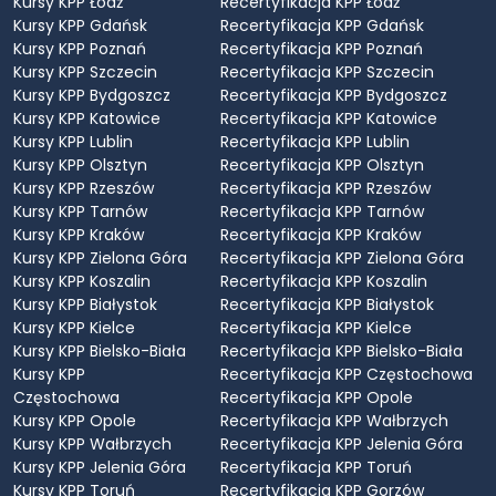
Kursy KPP Łódź
Recertyfikacja KPP Łódź
Kursy KPP Gdańsk
Recertyfikacja KPP Gdańsk
Kursy KPP Poznań
Recertyfikacja KPP Poznań
Kursy KPP Szczecin
Recertyfikacja KPP Szczecin
Kursy KPP Bydgoszcz
Recertyfikacja KPP Bydgoszcz
Kursy KPP Katowice
Recertyfikacja KPP Katowice
Kursy KPP Lublin
Recertyfikacja KPP Lublin
Kursy KPP Olsztyn
Recertyfikacja KPP Olsztyn
Kursy KPP Rzeszów
Recertyfikacja KPP Rzeszów
Kursy KPP Tarnów
Recertyfikacja KPP Tarnów
Kursy KPP Kraków
Recertyfikacja KPP Kraków
Kursy KPP Zielona Góra
Recertyfikacja KPP Zielona Góra
Kursy KPP Koszalin
Recertyfikacja KPP Koszalin
Kursy KPP Białystok
Recertyfikacja KPP Białystok
Kursy KPP Kielce
Recertyfikacja KPP Kielce
Kursy KPP Bielsko-Biała
Recertyfikacja KPP Bielsko-Biała
Kursy KPP
Recertyfikacja KPP Częstochowa
Częstochowa
Recertyfikacja KPP Opole
Kursy KPP Opole
Recertyfikacja KPP Wałbrzych
Kursy KPP Wałbrzych
Recertyfikacja KPP Jelenia Góra
Kursy KPP Jelenia Góra
Recertyfikacja KPP Toruń
Kursy KPP Toruń
Recertyfikacja KPP Gorzów