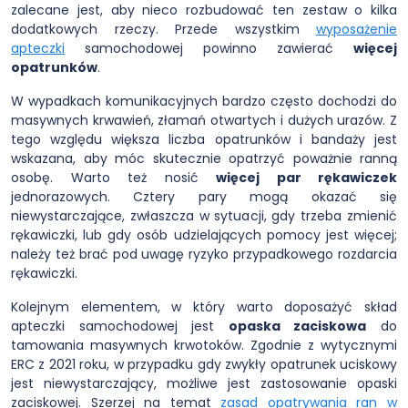
zalecane jest, aby nieco rozbudować ten zestaw o kilka
dodatkowych rzeczy. Przede wszystkim
wyposażenie
apteczki
samochodowej powinno zawierać
więcej
opatrunków
.
W wypadkach komunikacyjnych bardzo często dochodzi do
masywnych krwawień, złamań otwartych i dużych urazów. Z
tego względu większa liczba opatrunków i bandaży jest
wskazana, aby móc skutecznie opatrzyć poważnie ranną
osobę. Warto też nosić
więcej par rękawiczek
jednorazowych. Cztery pary mogą okazać się
niewystarczające, zwłaszcza w sytuacji, gdy trzeba zmienić
rękawiczki, lub gdy osób udzielających pomocy jest więcej;
należy też brać pod uwagę ryzyko przypadkowego rozdarcia
rękawiczki.
Kolejnym elementem, w który warto doposażyć skład
apteczki samochodowej jest
opaska zaciskowa
do
tamowania masywnych krwotoków. Zgodnie z wytycznymi
ERC z 2021 roku, w przypadku gdy zwykły opatrunek uciskowy
jest niewystarczający, możliwe jest zastosowanie opaski
zaciskowej. Szerzej na temat
zasad opatrywania ran w