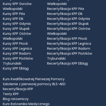
Kursy KPP Gorzów
Wielkopolski
Wielkopolski
Recertyfikacja KPP Piła
Kursy KPP Piła
Recertyfikacja KPP Ełk
Kursy KPP Ełk
Recertyfikacja KPP Gdynia
Kursy KPP Gdynia
Recertyfikacja KPP Słupsk
Kursy KPP Słupsk
Recertyfikacja KPP Ostrów
Kursy KPP Ostrów
Wielkopolski
Wielkopolski
Recertyfikacja KPP Płock
Kursy KPP Płock
Recertyfikacja KPP Legnica
Kursy KPP Legnica
Recertyfikacja KPP Radom
Kursy KPP Radom
Recertyfikacja KPP Piotrków
Kursy KPP Piotrków
Trybunalski
Trybunalski
Recertyfikacja KPP Elbląg
Kursy KPP Elbląg
Kurs Kwalifikowanej Pierwszej Pomocy
Szkolenie z pierwszej pomocy BLS-AED
Recertyfikacja KPP
Testy KPP
Blog ratowniczy
Kurs Ratownika Medycznego