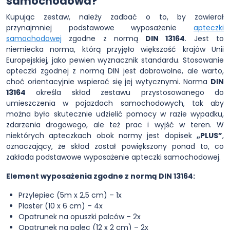
samochodowa?
Kupując zestaw, należy zadbać o to, by zawierał
przynajmniej podstawowe wyposażenie
apteczki
samochodowej
zgodne z normą
DIN 13164
. Jest to
niemiecka norma, którą przyjęło większość krajów Unii
Europejskiej, jako pewien wyznacznik standardu. Stosowanie
apteczki zgodnej z normą DIN jest dobrowolne, ale warto,
choć orientacyjnie wspierać się jej wytycznymi. Norma
DIN
13164
określa skład zestawu przystosowanego do
umieszczenia w pojazdach samochodowych, tak aby
można było skutecznie udzielić pomocy w razie wypadku,
zdarzenia drogowego, ale też prac i wyjść w teren. W
niektórych apteczkach obok normy jest dopisek
„PLUS”
,
oznaczający, że skład został powiększony ponad to, co
zakłada podstawowe wyposażenie apteczki samochodowej.
Element wyposażenia zgodne z normą DIN 13164:
Przylepiec (5m x 2,5 cm) – 1x
Plaster (10 x 6 cm) – 4x
Opatrunek na opuszki palców – 2x
Opatrunek na palec (12 x 2 cm) – 2x