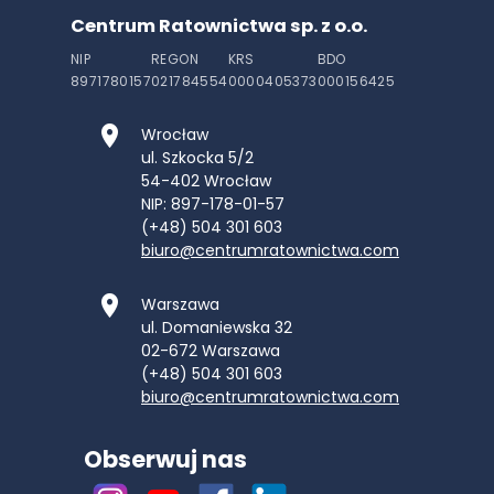
Centrum Ratownictwa sp. z o.o.
NIP
REGON
KRS
BDO
8971780157
021784554
0000405373
000156425
Wrocław
ul. Szkocka 5/2
54-402
Wrocław
NIP: 897-178-01-57
(+48) 504 301 603
biuro@centrumratownictwa.com
Warszawa
ul. Domaniewska 32
02-672
Warszawa
(+48) 504 301 603
biuro@centrumratownictwa.com
Obserwuj nas