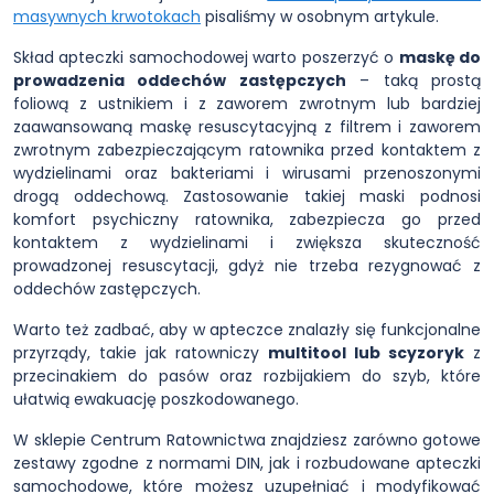
masywnych krwotokach
pisaliśmy w osobnym artykule.
Skład apteczki samochodowej warto poszerzyć o
maskę do
prowadzenia oddechów zastępczych
– taką prostą
foliową z ustnikiem i z zaworem zwrotnym lub bardziej
zaawansowaną maskę resuscytacyjną z filtrem i zaworem
zwrotnym zabezpieczającym ratownika przed kontaktem z
wydzielinami oraz bakteriami i wirusami przenoszonymi
drogą oddechową. Zastosowanie takiej maski podnosi
komfort psychiczny ratownika, zabezpiecza go przed
kontaktem z wydzielinami i zwiększa skuteczność
prowadzonej resuscytacji, gdyż nie trzeba rezygnować z
oddechów zastępczych.
Warto też zadbać, aby w apteczce znalazły się funkcjonalne
przyrządy, takie jak ratowniczy
multitool lub scyzoryk
z
przecinakiem do pasów oraz rozbijakiem do szyb, które
ułatwią ewakuację poszkodowanego.
W sklepie Centrum Ratownictwa znajdziesz zarówno gotowe
zestawy zgodne z normami DIN, jak i rozbudowane apteczki
samochodowe, które możesz uzupełniać i modyfikować