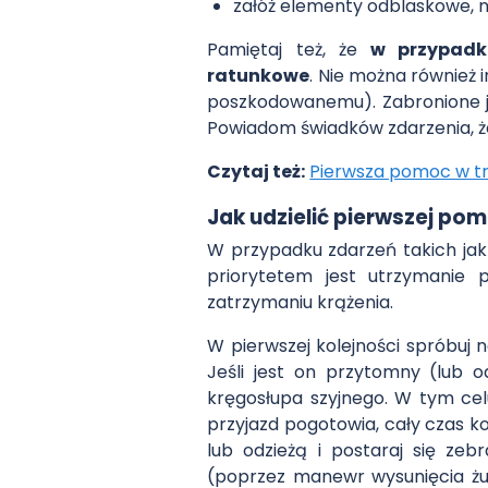
załóż elementy odblaskowe, n
Pamiętaj też, że
w przypadk
ratunkowe
. Nie można również
poszkodowanemu). Zabronione je
Powiadom świadków zdarzenia, że
Czytaj też:
Pierwsza pomoc w tras
Jak udzielić pierwszej po
W przypadku zdarzeń takich jak
priorytetem jest utrzymanie
zatrzymaniu krążenia.
W pierwszej kolejności spróbuj 
Jeśli jest on przytomny (lub o
kręgosłupa szyjnego. W tym cel
przyjazd pogotowia, cały czas ko
lub odzieżą i postaraj się ze
(poprzez manewr wysunięcia żuc