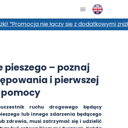
zy się z dodatkowymi zniżkami, m.in. kartami 
e pieszego – poznaj
ępowania i pierwszej
pomocy
uczestnik ruchu drogowego będący
ieszego lub innego zdarzenia będącego
ub zdrowia, musi zatrzymać się i udzielić