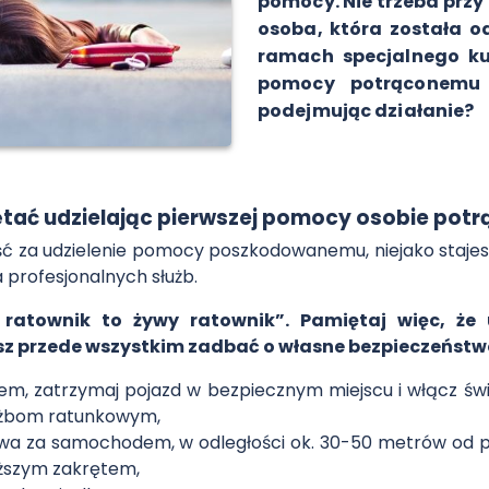
pomocy. Nie trzeba prz
osoba, która została o
ramach specjalnego kur
pomocy potrąconemu 
podejmując działanie?
ać udzielając pierwszej pomocy osobie pot
ść za udzielenie pomocy poszkodowanemu, niejako stajesz
 profesjonalnych służb.
ratownik to żywy ratownik”. Pamiętaj więc, że 
z przede wszystkim zadbać o własne bezpieczeństw
m, zatrzymaj pojazd w bezpiecznym miejscu i włącz świat
łużbom ratunkowym,
wa za samochodem, w odległości ok. 30-50 metrów od p
iższym zakrętem,