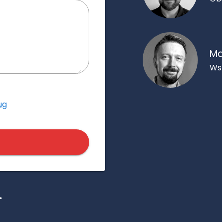
Ma
Ws
ug
.