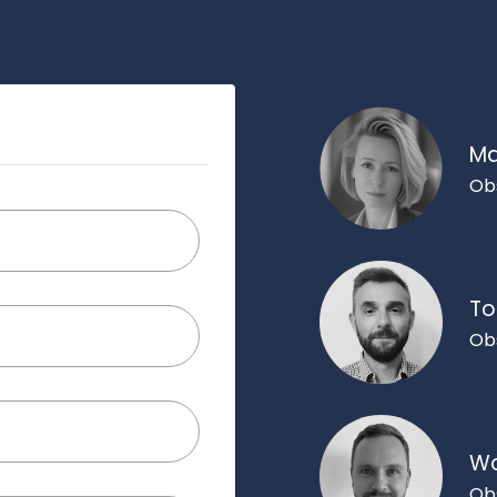
Ma
Ob
To
Ob
Wo
Ob