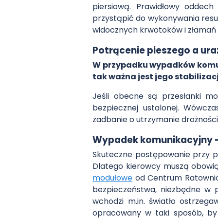
piersiową. Prawidłowy oddech
przystąpić do wykonywania resu
widocznych krwotoków i złamań
Potrącenie pieszego a ura
W przypadku wypadków komuni
tak ważna jest jego stabilizac
Jeśli obecne są przesłanki m
bezpiecznej ustalonej. Wówcza
zadbanie o utrzymanie drożnośc
Wypadek komunikacyjny –
Skuteczne postępowanie przy pot
Dlatego kierowcy muszą obowi
modułowe
od Centrum Ratownict
bezpieczeństwa, niezbędne w 
wchodzi m.in. światło ostrzeg
opracowany w taki sposób, by 