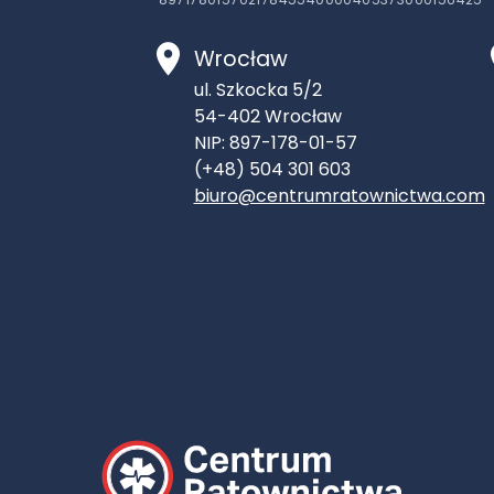
Wrocław
ul. Szkocka 5/2
54-402
Wrocław
NIP: 897-178-01-57
(+48) 504 301 603
biuro@centrumratownictwa.com