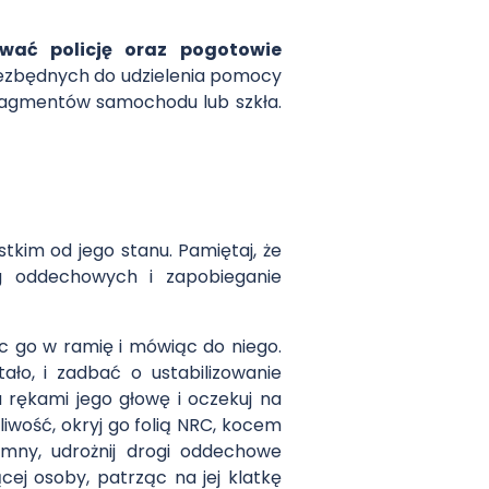
wać policję oraz pogotowie
niezbędnych do udzielenia pomocy
fragmentów samochodu lub szkła.
kim od jego stanu. Pamiętaj, że
g oddechowych i zapobieganie
ąc go w ramię i mówiąc do niego.
ało, i zadbać o ustabilizowanie
 rękami jego głowę i oczekuj na
liwość, okryj go folią NRC, kocem
omny, udrożnij drogi oddechowe
ej osoby, patrząc na jej klatkę