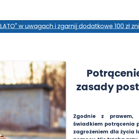
nij dodatkowe 100 zł zniżki! *Promocja nie łąc
Potrąceni
zasady post
Zgodnie z prawem, 
świadkiem potrącenia p
zagrożeniem dla życia l