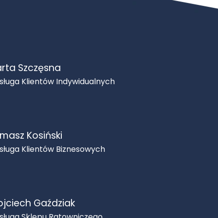
rta Szczęsna
sługa Klientów Indywidualnych
masz Kosiński
sługa Klientów Biznesowych
jciech Gaździak
sługa Sklepu Ratowniczego