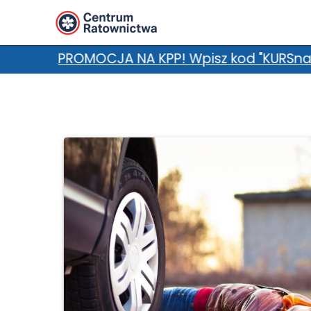
 KPP! Wpisz kod "KURSnaLATO" w uwagach i zgar