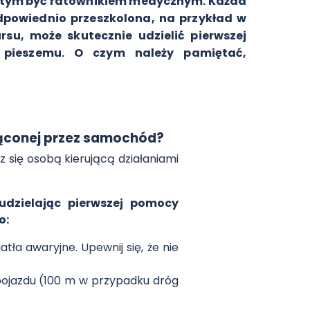
y tym być ratownikiem medycznym. Każda
dpowiednio przeszkolona, na przykład w
su, może skutecznie udzielić pierwszej
pieszemu. O czym należy pamiętać,
rąconej przez samochód?
 się osobą kierującą działaniami
udzielając pierwszej pomocy
o:
ła awaryjne. Upewnij się, że nie
ojazdu (100 m w przypadku dróg