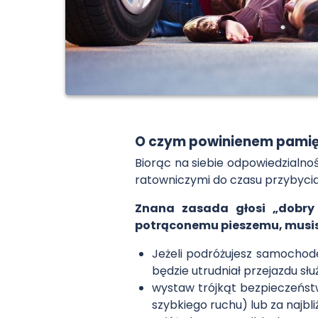
O czym powinienem pamięt
Biorąc na siebie odpowiedzialno
ratowniczymi do czasu przybycia
Znana zasada głosi „dobry 
potrąconemu pieszemu, musis
Jeżeli podróżujesz samochode
będzie utrudniał przejazdu s
wystaw trójkąt bezpieczeńst
szybkiego ruchu) lub za najbl