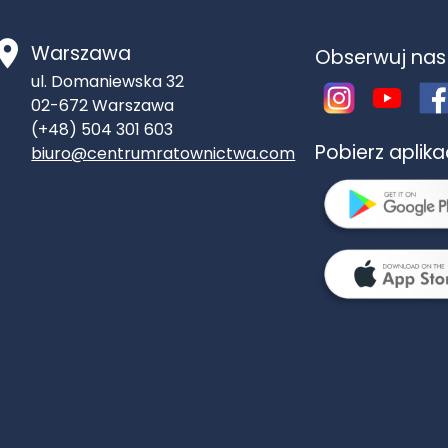
Warszawa
Obserwuj nas
ul. Domaniewska 32
02-672
Warszawa
(+48) 504 301 603
Pobierz aplik
biuro@centrumratownictwa.com