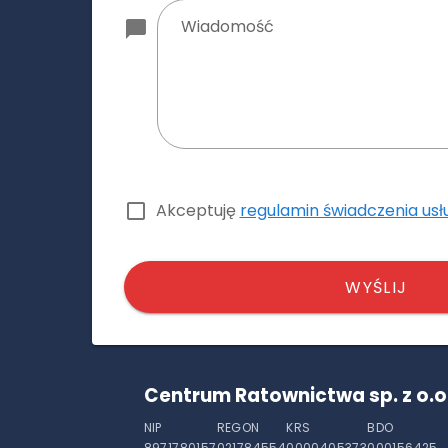
Wiadomość
Akceptuję
regulamin świadczenia usł
WYŚLIJ
Centrum Ratownictwa sp. z o.o
NIP
REGON
KRS
BDO
8971780157
021784554
0000405373
000156425