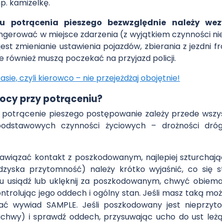
p. kamizelkę.
u potrącenia pieszego bezwzględnie należy wez
 ingerować w miejsce zdarzenia (z wyjątkiem czynności 
st zmienianie ustawienia pojazdów, zbierania z jezdni 
 również muszą poczekać na przyjazd policji.
ie, czyli kierowco – nie przejeżdżaj obojętnie!
mocy przy potrąceniu?
 potrącenie pieszego postępowanie zależy przede wszyst
 podstawowych czynności życiowych – drożności dró
nawiązać kontakt z poszkodowanym, najlepiej szturchaj
dzyska przytomność) należy krótko wyjaśnić, co się st
u usiądź lub uklęknij za poszkodowanym, chwyć obiema
ntrolując jego oddech i ogólny stan. Jeśli masz taką moż
brać wywiad SAMPLE. Jeśli poszkodowany jest nieprzyt
hwy) i sprawdź oddech, przysuwając ucho do ust leżąc