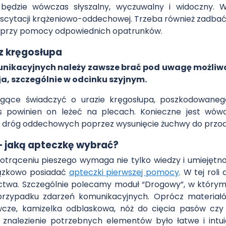
 będzie wówczas słyszalny, wyczuwalny i widoczny. 
scytacji krążeniowo-oddechowej. Trzeba również zadba
 przy pomocy odpowiednich opatrunków.
z kręgosłupa
kacyjnych należy zawsze brać pod uwagę możliwo
ja, szczególnie w odcinku szyjnym.
ogące świadczyć o urazie kręgosłupa, poszkodowanego
s powinien on leżeć na plecach. Konieczne jest wówc
i dróg oddechowych poprzez wysunięcie żuchwy do przod
 jaką apteczkę wybrać?
rąceniu pieszego wymaga nie tylko wiedzy i umiejętnoś
ązkowo posiadać
apteczki pierwszej pomocy
. W tej rol
wa. Szczególnie polecamy moduł “Drogowy”, w którym 
przypadku zdarzeń komunikacyjnych. Oprócz materiał
awcze, kamizelka odblaskowa, nóż do cięcia pasów czy 
znalezienie potrzebnych elementów było łatwe i intuic