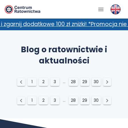
j dodatkowe 100 zł zniżki! *Promocja nie łączy
Blog o ratownictwie i
aktualności
1
2
3
...
28
29
30
1
2
3
...
28
29
30