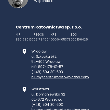
Wsparcie IT
Centrum Ratownictwa sp. z o.o.
NIP
REGON
KRS
BDO
8971780157
021784554
0000405373
000156425
Wrocław
ul. Szkocka 5/2
54-402
Wrocław
NIP: 897-178-01-57
(+48) 504 301 603
biuro@centrumratownictwa.com
Warszawa
ul. Domaniewska 32
02-672
Warszawa
(+48) 504 301 603
biuro@centrumratownictwa.com