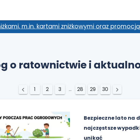
zniżkowymi oraz promocją dla 2 osób.
og o ratownictwie i aktualno
1
2
3
...
28
29
30
Bezpieczne lato na d
najczęstsze wypadki 
unikać