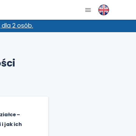
ści
ziałce –
i jak ich