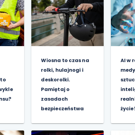
Wiosna to czas na
AI w 
rolki, hulajnogi i
medy
to
deskorolki.
sztu
wykle
Pamiętaj o
intel
nsu?
zasadach
realn
bezpieczeństwa
życie