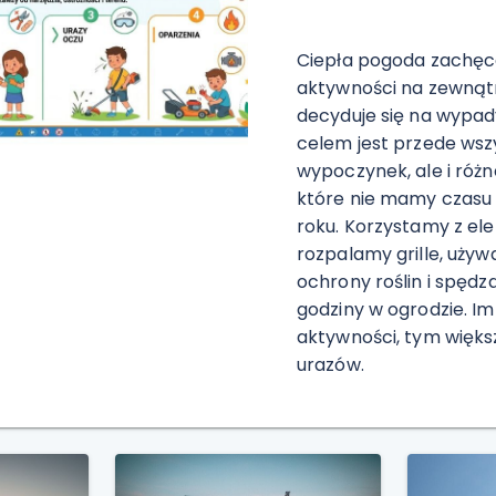
Ciepła pogoda zachęc
aktywności na zewnątr
decyduje się na wypady
celem jest przede wsz
wypoczynek, ale i różn
które nie mamy czasu 
roku. Korzystamy z ele
rozpalamy grille, uży
ochrony roślin i spędz
godziny w ogrodzie. Im
aktywności, tym więks
urazów.