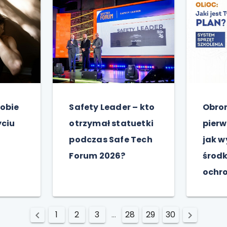
sobie
Safety Leader – kto
Obron
yciu
otrzymał statuetki
pier
podczas Safe Tech
jak w
Forum 2026?
środk
ochro
1
2
3
...
28
29
30