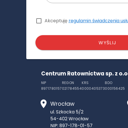
Akceptuję
regulamin świadczenia usł
WYŚLIJ
Centrum Ratownictwa sp. z o.o
NIP
REGON
KRS
BDO
8971780157
021784554
0000405373
000156425
Wrocław
ul. Szkocka 5/2
54-402
Wrocław
NIP: 897-178-01-57