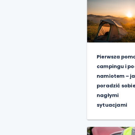
Pierwsza pom
campingu i p
namiotem – j
poradzić sobie
nagłymi
sytuacjami