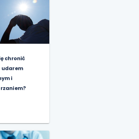
ię chronić
d udarem
nym i
grzaniem?