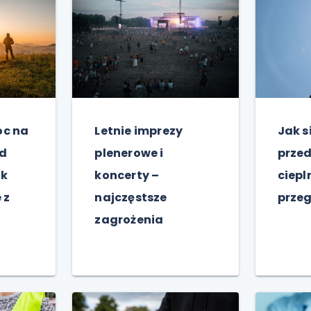
oc na
Letnie imprezy
Jak s
od
plenerowe i
prze
ak
koncerty –
ciepl
 z
najczęstsze
prze
zagrożenia