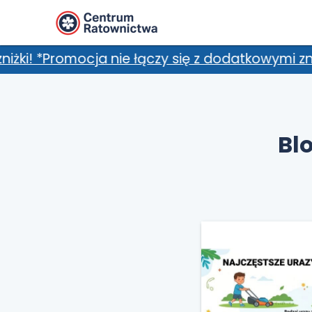
zy się z dodatkowymi zniżkami, m.in. kartami 
Bl