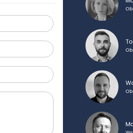
Ma
Ob
To
Ob
Wo
Ob
Ma
Ws