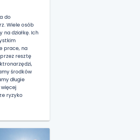
a do
z. Wiele osób
 na działkę. Ich
ystkim
e prace, na
przez resztę
ktronarzędzi,
wamy środków
amy długie
 więcej
ze ryzyko