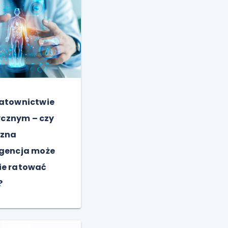
ratownictwie
cznym – czy
czna
igencja może
ie ratować
?