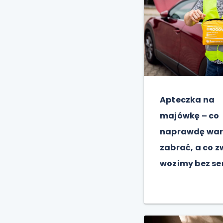
Apteczka na
majówkę – co
naprawdę war
zabrać, a co z
wozimy bez se