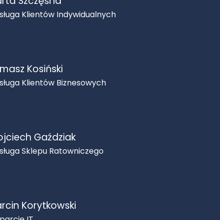
rta Szczęsna
sługa Klientów Indywidualnych
masz Kosiński
sługa Klientów Biznesowych
jciech Gaździak
sługa Sklepu Ratowniczego
rcin Korytkowski
parcie IT