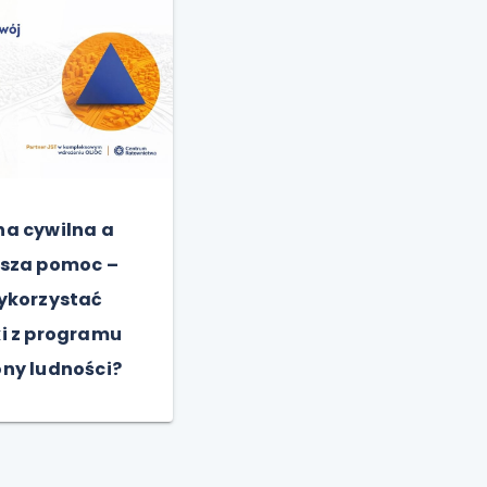
a cywilna a
wsza pomoc –
ykorzystać
i z programu
ny ludności?