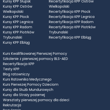
Kursy KPP Słupsk
Recertyfikacja KPP Ostrów
Kursy KPP Ostrów
Wielkopolski
Wielkopolski
Recertyfikacja KPP Płock
Kursy KPP Płock
Recertyfikacja KPP Legnica
Kursy KPP Legnica
Recertyfikacja KPP Radom
Kursy KPP Radom
Recertyfikacja KPP Piotrków
Kursy KPP Piotrków
Trybunalski
Trybunalski
Recertyfikacja KPP Elbląg
Kursy KPP Elbląg
Kurs Kwalifikowanej Pierwszej Pomocy
Szkolenie z pierwszej pomocy BLS-AED
Recertyfikacja KPP
Testy KPP
Blog ratowniczy
Kurs Ratownika Medycznego
Kurs Pierwszej Pomocy Dzieciom
Kursy dla Służb Mundurowych
Kursy dla Straży pożarnej
Warsztaty pierwszej pomocy dla dzieci
Rekrutacja