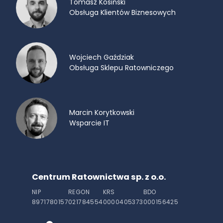
Tomasz Kosiński
Obsługa Klientów Biznesowych
Wojciech Gaździak
Obsługa Sklepu Ratowniczego
Marcin Korytkowski
Wsparcie IT
Centrum Ratownictwa sp. z o.o.
NIP
REGON
KRS
BDO
8971780157
021784554
0000405373
000156425