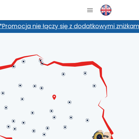
ię z dodatkowymi zniżkami, m.in. kartami zniż