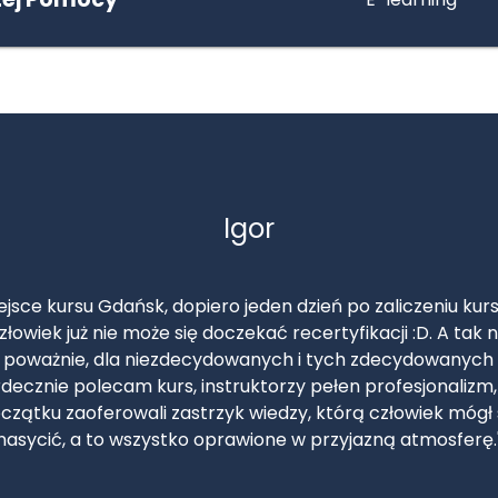
Dawid
ełen profesjonalizm ekipa z Poznania perfekcja niesamowi
odzinny klimat i przede wszystkim przekaz 100% , pozoran
a, w skali od 1 do 10 wystawiamy 12 💪❤️ Pozdrawiamy, ek
OSP Czartki."