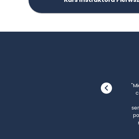
"P
r
meg