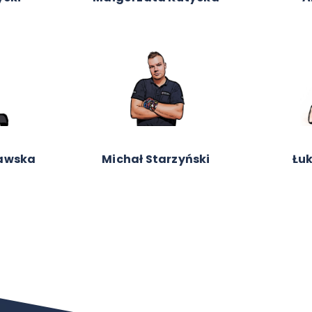
zuk
Piotr Szmidt
Karo