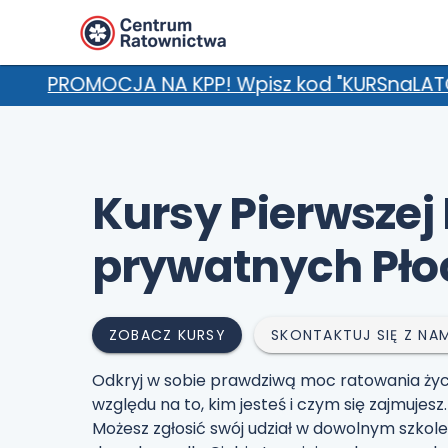
! Wpisz kod "KURSnaLATO" w uwagach i zgarnij 
Kursy Pierwszej
prywatnych Pło
ZOBACZ KURSY
SKONTAKTUJ SIĘ Z NAM
Odkryj w sobie prawdziwą moc ratowania życ
względu na to, kim jesteś i czym się zajmuje
Możesz zgłosić swój udział w dowolnym szkole