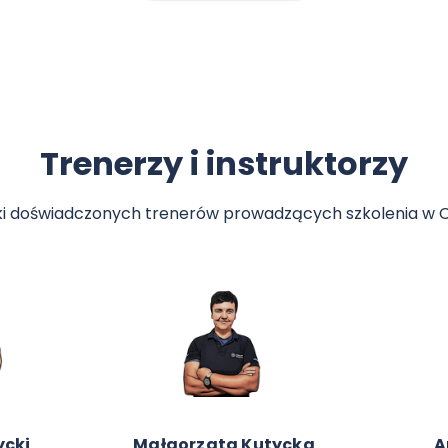
Trenerzy i instruktorzy
tki doświadczonych trenerów prowadzących szkolenia w
ycz
Adam Lubik
Adam