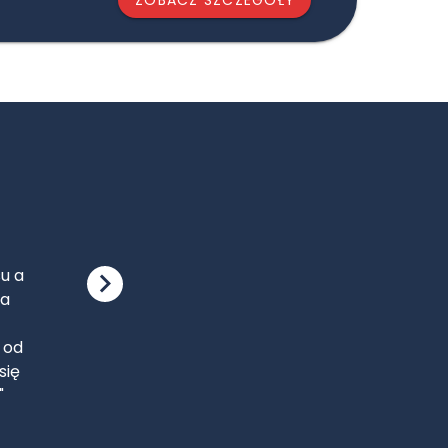
cie
ci
ipa