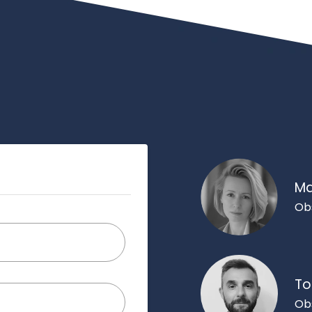
Ma
Ob
To
Ob